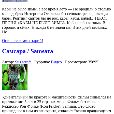
Кабы не было зимы, а всё время лето — Не бродили б столько
мы в дебрях Интернета Отвлекал бы сенокос, речка, пляж да
бабы. Рейтинг сайтов бы не рос, кабы, кабы, кабы!.. ТЕКСТ
ПЕСНИ «КАБЫ НЕ БЫЛО ЗИМЫ» Кабы не было зимы В
гоpодах и сёлах, Hикогда б не знали мы Этих дней весёлых.
Не …
Оставьте комментарий!
Самсара / Samsara
Автор:
Sus scrofa
| Рубрика:
Видео
| Просмотров: 35895
Удивительный по красоте и масштабности фильм снимался на
протяжении 5 лет в 25 странах мира. Фильм без слов.
Режиссер Рон Фрике (Ron Fricke). Samsara. Это слово,
пришедшее к нам из санскрита, означает “вечно вращающееся