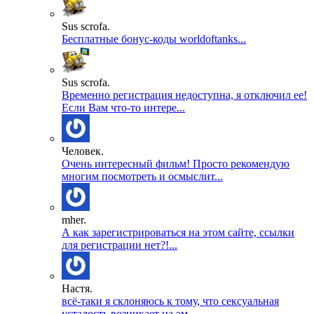
Sus scrofa.
Бесплатные бонус-коды worldoftanks...
Sus scrofa.
Временно регистрация недоступна, я отключил ее!
Если Вам что-то интере...
Человек.
Очень интересный фильм! Просто рекомендую
многим посмотреть и осмыслит...
mher.
А как зарегистрироваться на этом сайте, ссылки
для регистрации нет?!...
Настя.
всё-таки я склоняюсь к тому, что сексуальная
усталость возникает на эм...