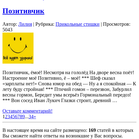
Позитивчик
Автор:
Лилия
| Рубрика:
Прикольные стишки
| Просмотров:
5043
Позитивчик, ёмоё! Несмотря на гололёд На дворе весна поёт!
Настроение моё Позитивно, ё – моё! *** Шеф сказал
«зарплаты нет!» Снова юмор на обед — Ну а я спокойная — К
лету буду стройная! *** Птичий гомон – перезвон, Забурлил
весны гормон, Бередит умы всерьёз Гормональный передоз!
*** Вон сосед Иван Лукич Глазки строит, древний …
Оставьте комментарий!
1
2
3
4
5
6
7
8
9
...
34
»
В настоящее время на сайте размещено:
169
статей в которых
Вы сможете найти ответы на возникшие у Вас вопросы.