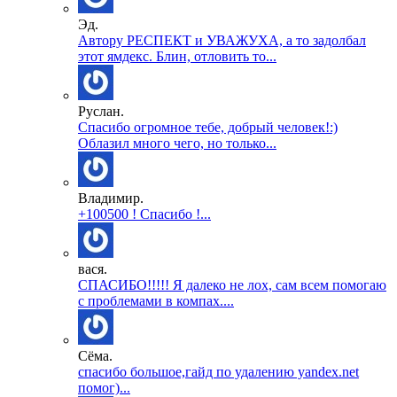
Эд.
Автору РЕСПЕКТ и УВАЖУХА, а то задолбал
этот ямдекс. Блин, отловить то...
Руслан.
Спасибо огромное тебе, добрый человек!:)
Облазил много чего, но только...
Владимир.
+100500 ! Спасибо !...
вася.
СПАСИБО!!!!! Я далеко не лох, сам всем помогаю
с проблемами в компах....
Сёма.
спасибо большое,гайд по удалению yandex.net
помог)...