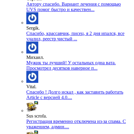
Автору спасибо. Вариант лечения с помощью
UVS помог быстро и качествен...
Sergik.
Спасибо, крассавчик, писец, я 2 дня ипался, все
удалил, реестр чистый ...
Михаил.
Мужик ты лучший! У остальных одна вата.
Просмотрел десятков наверное п...
Vital.
Спасибо ! Долго искал , как заставить работать
Article с версией 4.0....
Sus scrofa.
Регистрация временно отключена из-за спама. С
уважением, админ....