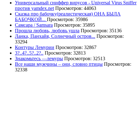
Универсальный сниффер вирусов - Universal Virus Sniffer
против yamdex.net
Просмотров: 44063
Сказка про бабочку(реалистическая) ОНА БЫЛА
БАБОЧКОЙ...
Просмотров: 35986
Самсара / Samsara
Просмотров: 35895
Прошла любовь, любовь ушла
Просмотров: 35136
Ланка, Панхайя, Солнечный остров...
Просмотров:
33294
Контуры Лемурии
Просмотров: 32867
3?..4?..5?..2?..
Просмотров: 32813
Знакомьтесь —лемуры
Просмотров: 32513
Все наши мужчины – они, словно птицы
Просмотров:
32338