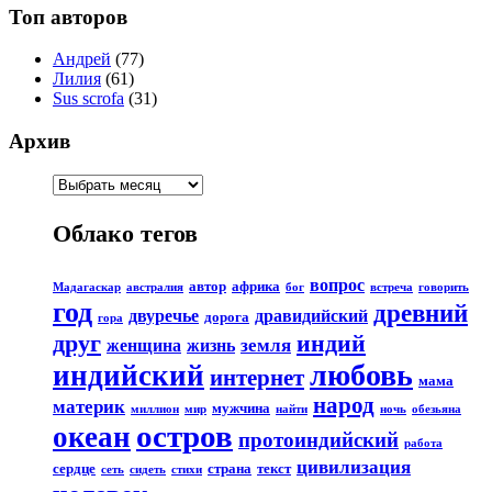
Топ авторов
Андрей
(77)
Лилия
(61)
Sus scrofa
(31)
Архив
Облако тегов
вопрос
автор
африка
Мадагаскар
австралия
бог
встреча
говорить
год
древний
двуречье
дравидийский
дорога
гора
друг
индий
земля
женщина
жизнь
любовь
индийский
интернет
мама
народ
материк
мужчина
миллион
мир
найти
ночь
обезьяна
остров
океан
протоиндийский
работа
цивилизация
сердце
страна
текст
сеть
сидеть
стихи