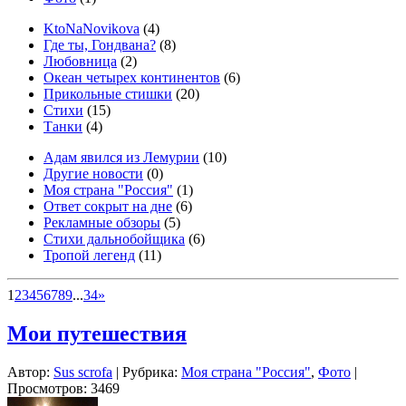
KtoNaNovikova
(4)
Где ты, Гондвана?
(8)
Любовница
(2)
Океан четырех континентов
(6)
Прикольные стишки
(20)
Стихи
(15)
Танки
(4)
Адам явился из Лемурии
(10)
Другие новости
(0)
Моя страна "Россия"
(1)
Ответ сокрыт на дне
(6)
Рекламные обзоры
(5)
Стихи дальнобойщика
(6)
Тропой легенд
(11)
1
2
3
4
5
6
7
8
9
...
34
»
Мои путешествия
Автор:
Sus scrofa
| Рубрика:
Моя страна "Россия"
,
Фото
|
Просмотров: 3469