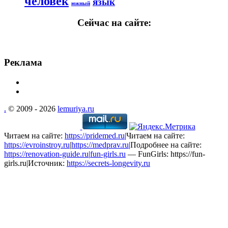
человек
язык
южный
Сейчас на сайте:
Реклама
.
© 2009 - 2026
lemuriya.ru
Читаем на сайте:
https://pridemed.ru
|Читаем на сайте:
https://evroinstroy.ru
|
https://medprav.ru
|Подробнее на сайте:
https://renovation-guide.ru
|
fun-girls.ru
— FunGirls: https://fun-
girls.ru|Источник:
https://secrets-longevity.ru