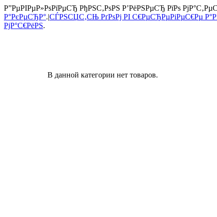
Р”РµРІРµР»РѕРїРµСЂ РђРЅС‚РѕРЅ Р’РёРЅРµСЂ РїРѕ РјР°С‚Рµ
Р°РєРµСЂР°
.|
СЃРЅСЏС‚СЊ РґРѕРј РІ С€РµСЂРµРіРµС€Рµ Р°РІ
РјР°С€РёРЅ
.
В данной категории нет товаров.