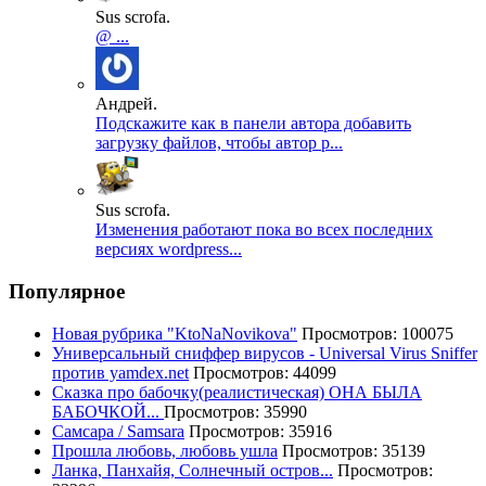
Sus scrofa.
@ ...
Андрей.
Подскажите как в панели автора добавить
загрузку файлов, чтобы автор р...
Sus scrofa.
Изменения работают пока во всех последних
версиях wordpress...
Популярное
Новая рубрика "KtoNaNovikova"
Просмотров: 100075
Универсальный сниффер вирусов - Universal Virus Sniffer
против yamdex.net
Просмотров: 44099
Сказка про бабочку(реалистическая) ОНА БЫЛА
БАБОЧКОЙ...
Просмотров: 35990
Самсара / Samsara
Просмотров: 35916
Прошла любовь, любовь ушла
Просмотров: 35139
Ланка, Панхайя, Солнечный остров...
Просмотров: