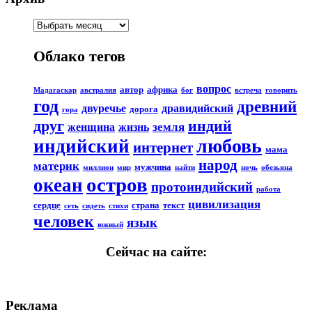
Облако тегов
вопрос
автор
африка
Мадагаскар
австралия
бог
встреча
говорить
год
древний
двуречье
дравидийский
дорога
гора
друг
индий
земля
женщина
жизнь
любовь
индийский
интернет
мама
народ
материк
мужчина
миллион
мир
найти
ночь
обезьяна
остров
океан
протоиндийский
работа
цивилизация
сердце
страна
текст
сеть
сидеть
стихи
человек
язык
южный
Сейчас на сайте:
Реклама