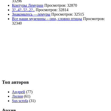
33296
Контуры Лемурии
Просмотров: 32870
3?..4?..5?..2?..
Просмотров: 32814
Знакомьтесь —лемуры
Просмотров: 32515
Все наши мужчины – они, словно птицы
Просмотров:
32340
Топ авторов
Андрей
(77)
Лилия
(61)
Sus scrofa
(31)
Архив