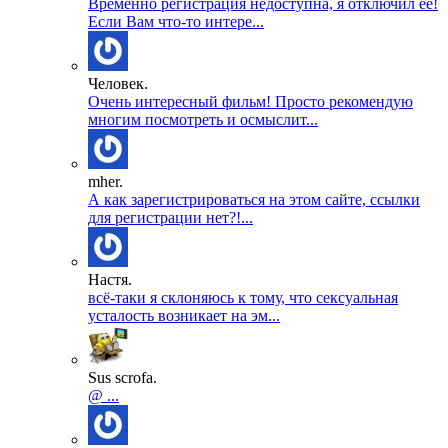
Временно регистрация недоступна, я отключил ее!
Если Вам что-то интере...
Человек.
Очень интересный фильм! Просто рекомендую
многим посмотреть и осмыслит...
mher.
А как зарегистрироваться на этом сайте, ссылки
для регистрации нет?!...
Настя.
всё-таки я склоняюсь к тому, что сексуальная
усталость возникает на эм...
Sus scrofa.
@ ...