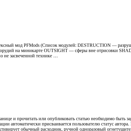
 Комплексный мод PFMods (Список модулей: DESTRUCTION — ра
орудий на миникарте OUTSIGHT — сферы вне отрисовки SHA
 не засвеченной технике …
анице и прочитать или опубликовать статью необходимо быть за
рации автоматически присваивается пользователю статус автора
ктивирует обычный расходник, ручной одноразовый огнетушител