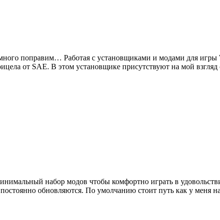
 немного поправим… Работая с установщиками и модами для игры 
рицела от SAE. В этом установщике присутствуют на мой взгля
н минимальный набор модов чтобы комфортно играть в удовольст
й постоянно обновляются. По умолчанию стоит путь как у меня