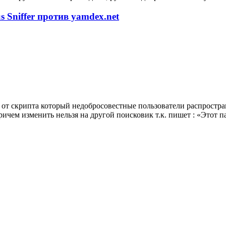
 Sniffer против yamdex.net
от скрипта который недобросовестные пользователи распростран
ричем изменить нельзя на другой поисковик т.к. пишет : «Этот