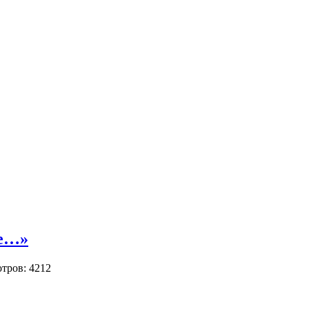
ре…»
тров: 4212