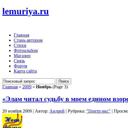
lemuriya.ru
Главная
Стань автором
Стихи
Фотоальбом
Магазин
Связь
Форум
Карта сайта
Главная
»
2009
»
Ноябрь
(Page 3)
«Элам читал судьбу в моем едином взо
20 ноября 2009 | Автор:
Андрей
| Рубрика:
"Центр икс"
| Просмо