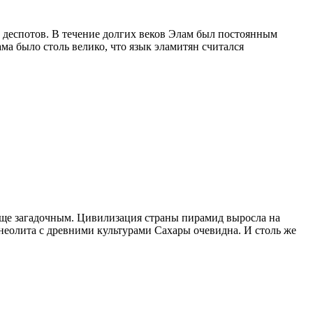
деспотов. В течение долгих веков Элам был постоянным
а было столь велико, что язык эламитян считался
обще загадочным. Цивилизация страны пирамид выросла на
неолита с древними культурами Сахары очевидна. И столь же