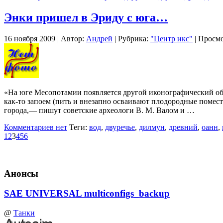
Энки пришел в Эриду с юга…
16 ноября 2009 | Автор:
Андрей
| Рубрика:
"Центр икс"
| Просмо
«На юге Месопотамии пoявляeтся другой иконографический обр
как-то запоем (пить и внезапно осваивают плодородные помест
города,— пишут советские археологи В. М. Валом и …
Комментариев нет
Теги:
вод
,
двуречье
,
дилмун
,
древний
,
оанн
,
1
2
3
4
5
6
Анонсы
SAE UNIVERSAL multiconfigs_backup
@
Танки