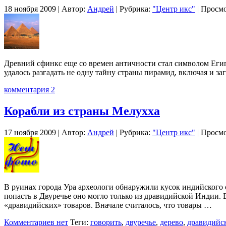
18 ноября 2009 | Автор:
Андрей
| Рубрика:
"Центр икс"
| Просмо
Древний сфинкс еще со времен античности стал символом Египт
удалось разгадать не одну тайну страны пирамид, включая и з
комментария 2
Корабли из страны Мелухха
17 ноября 2009 | Автор:
Андрей
| Рубрика:
"Центр икс"
| Просмо
В руинах города Ура археологи обнаружили кусок индийского са
попасть в Двуречье оно могло только из дравидийской Индии
«дравидийских» товаров. Вначале считалось, что товары …
Комментариев нет
Теги:
говорить
,
двуречье
,
дерево
,
дравидийс