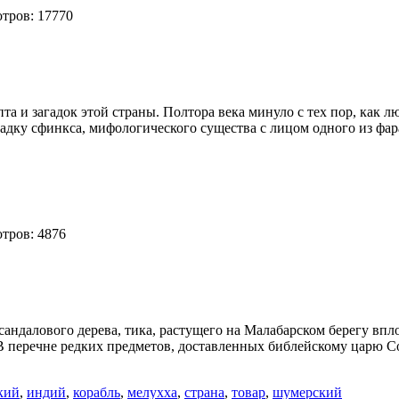
тров: 17770
а и загадок этой страны. Полтора века минуло с тех пор, как 
агадку сфинкса, мифологического существа с лицом одного из ф
тров: 4876
ндалового дерева, тика, растущего на Малабарском берегу вплоть
. В перечне редких предметов, доставленных библейскому царю 
кий
,
индий
,
корабль
,
мелухха
,
страна
,
товар
,
шумерский