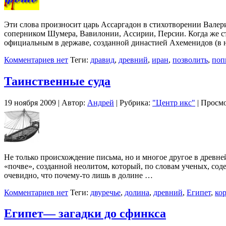
Эти слова произносит царь Ассаргадон в стихотворении Вале
соперником Шумера, Вавилонии, Ассирии, Персии. Когда же стр
официальным в державе, созданной династией Ахеменидов (в 
Комментариев нет
Теги:
дравид
,
древний
,
иран
,
позволить
,
поп
Таинственные суда
19 ноября 2009 | Автор:
Андрей
| Рубрика:
"Центр икс"
| Просмо
Не только происхождение письма, но и многое другое в древн
«почве», созданной неолитом, который, по словам ученых, со
очевидно, что почему-то лишь в долине …
Комментариев нет
Теги:
двуречье
,
долина
,
древний
,
Египет
,
ко
Египет— загадки до сфинкса