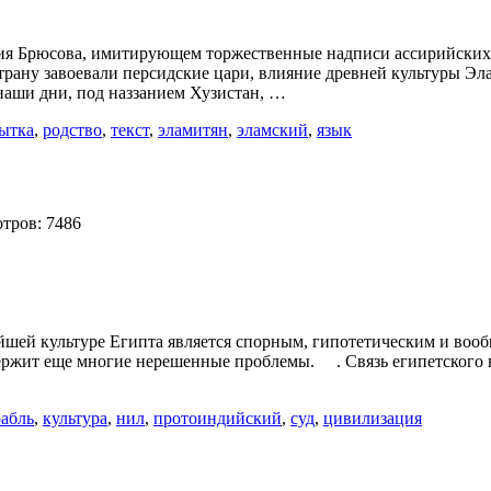
рия Брюсова, имитирующем торжественные надписи ассирийских 
ану завоевали персидские цари, влияние древней культуры Элам
наши дни, под наззанием Хузистан, …
ытка
,
родство
,
текст
,
эламитян
,
эламский
,
язык
тров: 7486
ейшей культуре Египта является спорным, гипотетическим и во
держит еще многие нерешенные проблемы. . Связь египетского 
рабль
,
культура
,
нил
,
протоиндийский
,
суд
,
цивилизация