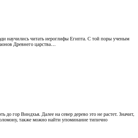
люди научились читать иероглифы Египта. С той поры ученым
араонов Древнего царства…
 до гор Виндхья. Далее на север дерево это не растет. Значит,
Соломону, также можно найти упоминание типично