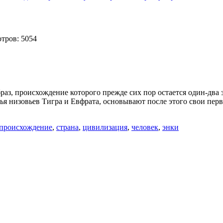
тров: 5054
аз, происхождение которого прежде сих пор остается один-два 
ья низовьев Тигра и Евфрата, основывают после этого свои пер
происхождение
,
страна
,
цивилизация
,
человек
,
энки