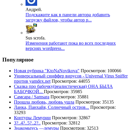
Андрей.
Подскажите как в панели автора добавить
загрузку файлов, чтобы автор р...
Sus scrofa.
Изменения работают пока во всех последних
версиях wordpress...
Популярное
Новая рубрика "KtoNaNovikova"
Просмотров: 100066
Универсальный сниффер вирусов - Universal Virus Sniffer
против yamdex.net
Просмотров: 44055
Сказка про бабочку(реалистическая) ОНА БЫЛА
БАБОЧКОЙ...
Просмотров: 35985
Самсара / Samsara
Просмотров: 35881
Прошла любовь, любовь ушла
Просмотров: 35135
Ланка, Панхайя, Солнечный остров...
Просмотров:
33293
Контуры Лемурии
Просмотров: 32867
3?..4?..5?..2?..
Просмотров: 32812
Знакомьтесь —лемуры
Просмотров: 32513