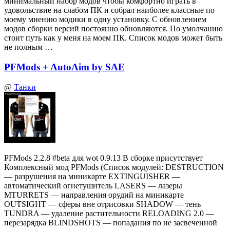
минимальный набор модов чтобы комфортно играть в
удовольствие на слабом ПК и собрал наиболее классные по
моему мнению модики в одну установку. С обновлением
модов сборки версий постоянно обновляются. По умолчанию
стоит путь как у меня на моем ПК. Список модов может быть
не полным …
PFMods + AutoAim by SAE
@
Танки
PFMods 2.2.8 #beta для wot 0.9.13 В сборке присутствует
Комплексный мод PFMods (Список модулей: DESTRUCTION
— разрушения на миникарте EXTINGUISHER —
автоматический огнетушитель LASERS — лазеры
MTURRETS — направления орудий на миникарте
OUTSIGHT — сферы вне отрисовки SHADOW — тень
TUNDRA — удаление растительности RELOADING 2.0 —
перезарядка BLINDSHOTS — попадания по не засвеченной