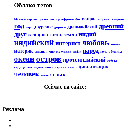
Облако тегов
вопрос
автор
африка
Мадагаскар
австралия
бог
встреча
говорить
год
древний
двуречье
дравидийский
дорога
гора
друг
индий
земля
женщина
жизнь
любовь
индийский
интернет
мама
народ
материк
мужчина
миллион
мир
найти
ночь
обезьяна
остров
океан
протоиндийский
работа
цивилизация
сердце
страна
текст
сеть
сидеть
стихи
человек
язык
южный
Сейчас на сайте:
Реклама