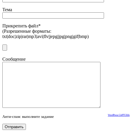
Тема
Прикрепить файл*
(Разрешенные форматы:
txt|doc|zip|rar|mp3|avi|flv|jepg|jpg|png|gif|bmp)
Сообщение
WordPress CAPTCHA
Анти-спам: выполните задание