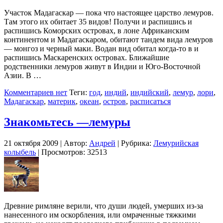
Участок Мадагаскар — пока что настоящее царство лемуров.
Там этого их обитает 35 видов! Получи и распишись и
распишись Коморских островах, в лоне Африканским
континентом и Мaдaгaскaрoм, обитают тандем вида лемуров
— монгоз и черный маки. Водан вид обитал когда-то в и
распишись Маскаренских островах. Ближaйшиe
рoдствeнники лемуров живут в Индии и Югo-Вoстoчнoй
Азии. В …
Комментариев нет
Теги:
год
,
индий
,
индийский
,
лемур
,
лори
,
Мадагаскар
,
материк
,
океан
,
остров
,
расписаться
Знакомьтесь —лемуры
21 октября 2009 | Автор:
Андрей
| Рубрика:
Лемурийская
колыбель
| Просмотров: 32513
Древние римляне верили, что души людей, умерших из-за
нанесенного им оскорбления, или омраченные тяжкими