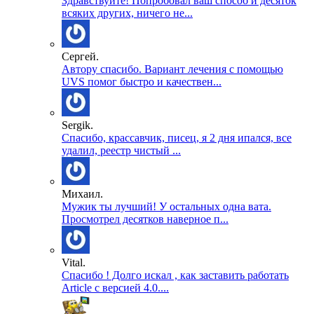
Здравствуйте! Попробовал ваш способ и десяток
всяких других, ничего не...
Сергей.
Автору спасибо. Вариант лечения с помощью
UVS помог быстро и качествен...
Sergik.
Спасибо, крассавчик, писец, я 2 дня ипался, все
удалил, реестр чистый ...
Михаил.
Мужик ты лучший! У остальных одна вата.
Просмотрел десятков наверное п...
Vital.
Спасибо ! Долго искал , как заставить работать
Article с версией 4.0....