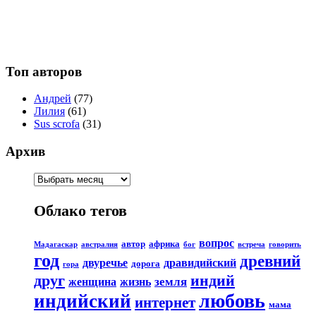
Топ авторов
Андрей
(77)
Лилия
(61)
Sus scrofa
(31)
Архив
Облако тегов
вопрос
автор
африка
Мадагаскар
австралия
бог
встреча
говорить
год
древний
двуречье
дравидийский
дорога
гора
друг
индий
земля
женщина
жизнь
любовь
индийский
интернет
мама