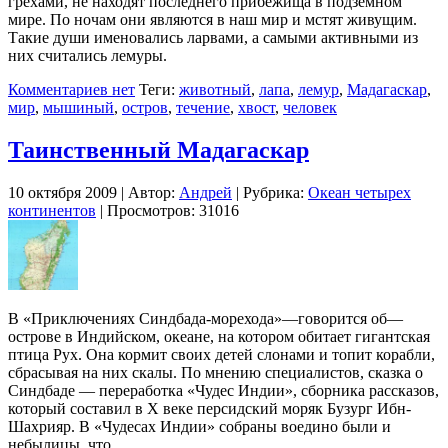
грехами, не находят последнего прибежища в подземном
мире. По ночам они являются в наш мир и мстят живущим.
Такие души именовались ларвами, а самыми активными из
них считались лемуры.
Комментариев нет
Теги:
животный
,
лапа
,
лемур
,
Мадагаскар
,
мир
,
мышиный
,
остров
,
течение
,
хвост
,
человек
Таинственный Мадагаскар
10 октября 2009 | Автор:
Андрей
| Рубрика:
Океан четырех
континентов
| Просмотров: 31016
В «Приключениях Синдбада-морехода»—говорится об—
острове в Индийском, океане, на котором обитает гигантская
птица Рух. Она кормит своих детей слонами и топит корабли,
сбрасывая на них скалы. По мнению специалистов, сказка о
Синдбаде — переработка «Чудес Индии», сборника рассказов,
который составил в X веке персидский моряк Бузург Ибн-
Шахрияр. В «Чудесах Индии» собраны воедино были и
небылицы, что …