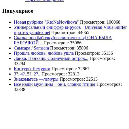
Популярное
Новая рубрика "KtoNaNovikova"
Просмотров: 100068
Универсальный сниффер вирусов - Universal Virus Sniffer
против yamdex.net
Просмотров: 44065
Сказка про бабочку(реалистическая) ОНА БЫЛА
БАБОЧКОЙ...
Просмотров: 35986
Самсара / Samsara
Просмотров: 35896
Прошла любовь, любовь ушла
Просмотров: 35136
Ланка, Панхайя, Солнечный остров...
Просмотров:
33294
Контуры Лемурии
Просмотров: 32867
3?..4?..5?..2?..
Просмотров: 32813
Знакомьтесь —лемуры
Просмотров: 32513
Все наши мужчины – они, словно птицы
Просмотров:
32338