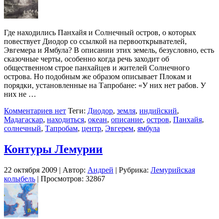
Где находились Панхайя и Солнечный остров, о которых
повествует Диодор со ссылкой на первооткрывателей,
Эвгемера и Ямбула? В описании этих земель, безусловно, есть
сказочные черты, особенно когда речь заходит об
общественном строе панхайцев и жителей Солнечного
острова. Но подобным же образом описывает Плокам и
порядки, установленные на Тапробане: «У них нет рабов. У
них не …
Комментариев нет
Теги:
Диодор
,
земля
,
индийский
,
Мадагаскар
,
находиться
,
океан
,
описание
,
остров
,
Панхайя
,
солнечный
,
Тапробам
,
центр
,
Эвгерем
,
ямбула
Контуры Лемурии
22 октября 2009 | Автор:
Андрей
| Рубрика:
Лемурийская
колыбель
| Просмотров: 32867