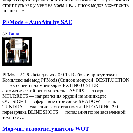
стоит путь как у меня на моем ПК. Список модов может быть
не полным …
PFMods + AutoAim by SAE
@
Танки
PFMods 2.2.8 #beta для wot 0.9.13 В сборке присутствует
Комплексный мод PFMods (Список модулей: DESTRUCTION
— разрушения на миникарте EXTINGUISHER —
автоматический огнетушитель LASERS — лазеры
MTURRETS — направления орудий на миникарте
OUTSIGHT — сферы вне отрисовки SHADOW — тень
TUNDRA — удаление растительности RELOADING 2.0 —
перезарядка BLINDSHOTS — попадания по не засвеченной
технике …
Мод-чит автоогнетушитель WOT