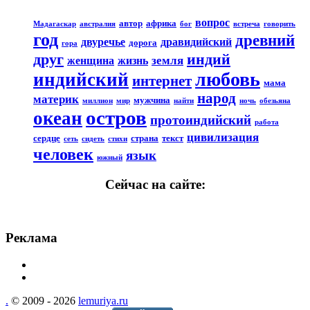
вопрос
автор
африка
Мадагаскар
австралия
бог
встреча
говорить
год
древний
двуречье
дравидийский
дорога
гора
друг
индий
земля
женщина
жизнь
любовь
индийский
интернет
мама
народ
материк
мужчина
миллион
мир
найти
ночь
обезьяна
остров
океан
протоиндийский
работа
цивилизация
сердце
страна
текст
сеть
сидеть
стихи
человек
язык
южный
Сейчас на сайте:
Реклама
.
© 2009 - 2026
lemuriya.ru