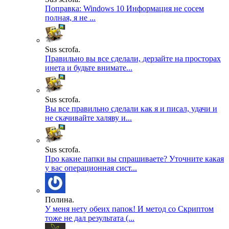
Поправка: Windows 10 Информация не сосем
полная, я не ...
Sus scrofa.
Правильно вы все сделали, дерзайте на просторах
инета и будьте внимате...
Sus scrofa.
Вы все правильно сделали как я и писал, удачи и
не скачивайте халяву и...
Sus scrofa.
Про какие папки вы спрашиваете? Уточните какая
у вас операционная сист...
Полина.
У меня нету обеих папок! И метод со Скриптом
тоже не дал результата (...