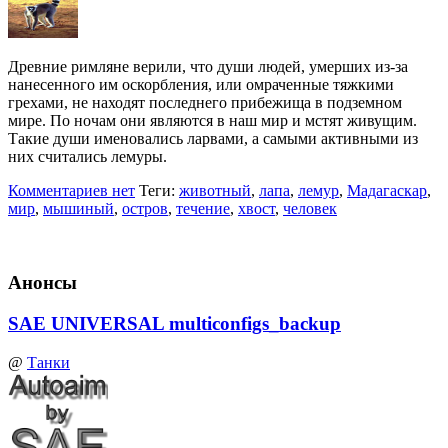
Древние римляне верили, что души людей, умерших из-за
нанесенного им оскорбления, или омраченные тяжкими
грехами, не находят последнего прибежища в подземном
мире. По ночам они являются в наш мир и мстят живущим.
Такие души именовались ларвами, а самыми активными из
них считались лемуры.
Комментариев нет
Теги:
животный
,
лапа
,
лемур
,
Мадагаскар
,
мир
,
мышиный
,
остров
,
течение
,
хвост
,
человек
Анонсы
SAE UNIVERSAL multiconfigs_backup
@
Танки