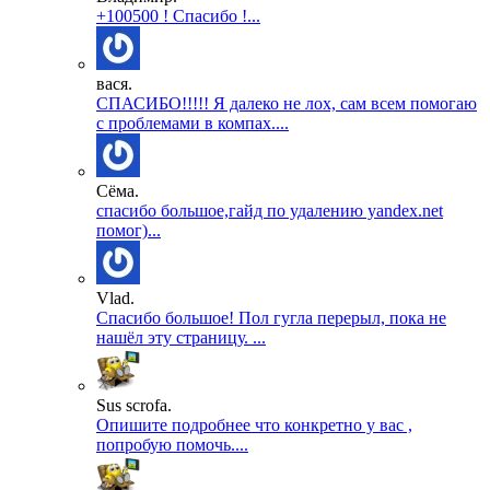
+100500 ! Спасибо !...
вася.
СПАСИБО!!!!! Я далеко не лох, сам всем помогаю
с проблемами в компах....
Сёма.
спасибо большое,гайд по удалению yandex.net
помог)...
Vlad.
Спасибо большое! Пол гугла перерыл, пока не
нашёл эту страницу. ...
Sus scrofa.
Опишите подробнее что конкретно у вас ,
попробую помочь....