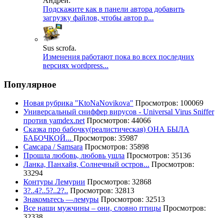
Андрей.
Подскажите как в панели автора добавить
загрузку файлов, чтобы автор р...
Sus scrofa.
Изменения работают пока во всех последних
версиях wordpress...
Популярное
Новая рубрика "KtoNaNovikova"
Просмотров: 100069
Универсальный сниффер вирусов - Universal Virus Sniffer
против yamdex.net
Просмотров: 44066
Сказка про бабочку(реалистическая) ОНА БЫЛА
БАБОЧКОЙ...
Просмотров: 35987
Самсара / Samsara
Просмотров: 35898
Прошла любовь, любовь ушла
Просмотров: 35136
Ланка, Панхайя, Солнечный остров...
Просмотров:
33294
Контуры Лемурии
Просмотров: 32868
3?..4?..5?..2?..
Просмотров: 32813
Знакомьтесь —лемуры
Просмотров: 32513
Все наши мужчины – они, словно птицы
Просмотров:
32338