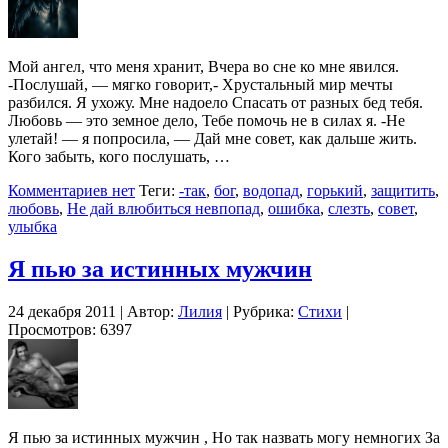
Мой ангел, что меня хранит, Вчера во сне ко мне явился.
-Послушай, — мягко говорит,- Хрустальный мир мечты
разбился. Я ухожу. Мне надоело Спасать от разных бед тебя.
Любовь — это земное дело, Тебе помочь не в силах я. -Не
улетай! — я попросила, — Дай мне совет, как дальше жить.
Кого забыть, кого послушать, …
Комментариев нет
Теги:
-так
,
бог
,
водопад
,
горький
,
защитить
,
любовь
,
Не дай влюбиться невпопад
,
ошибка
,
слезть
,
совет
,
улыбка
Я пью за истинных мужчин
24 декабря 2011 | Автор:
Лилия
| Рубрика:
Стихи
|
Просмотров: 6397
Я пью за истинных мужчин , Но так назвать могу немногих За