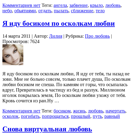
Комментариев нет
Теги:
ангела
,
забвение
,
крыло
,
любовь
,
небо
,
обьятиями
,
отдать
,
пылать
,
сближение
,
тело
Я иду босиком по осколкам любви
14 марта 2011 | Автор:
Лилия
| Рубрика:
Про любовь
|
Просмотров: 7624
Я иду босиком по осколкам любви, Я иду от тебя, ты назад не
зови. Мне не больно совсем, только плачет душа, По осколкам
любви босиком не спеша. По камням от горы, что осыпалась
вдруг, Превратилась в частицу из бед и разлук. Миллионом
иголок покрылась земля, По осколкам любви ухожу от тебя.
Кровь сочится из ран.Ну …
Комментариев нет
Теги:
босиком
,
жизнь
,
любовь
,
начертать
,
осколок
,
погибать
,
попрощаться
,
прошлый
,
путь
,
равный
Снова виртуальная любовь