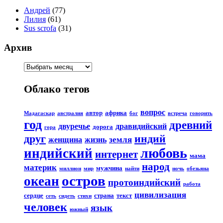
Андрей
(77)
Лилия
(61)
Sus scrofa
(31)
Архив
Облако тегов
вопрос
автор
африка
Мадагаскар
австралия
бог
встреча
говорить
год
древний
двуречье
дравидийский
дорога
гора
друг
индий
земля
женщина
жизнь
любовь
индийский
интернет
мама
народ
материк
мужчина
миллион
мир
найти
ночь
обезьяна
остров
океан
протоиндийский
работа
цивилизация
сердце
страна
текст
сеть
сидеть
стихи
человек
язык
южный