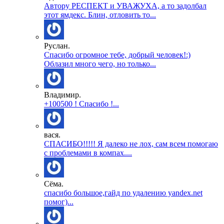
Автору РЕСПЕКТ и УВАЖУХА, а то задолбал
этот ямдекс. Блин, отловить то...
Руслан.
Спасибо огромное тебе, добрый человек!:)
Облазил много чего, но только...
Владимир.
+100500 ! Спасибо !...
вася.
СПАСИБО!!!!! Я далеко не лох, сам всем помогаю
с проблемами в компах....
Сёма.
спасибо большое,гайд по удалению yandex.net
помог)...