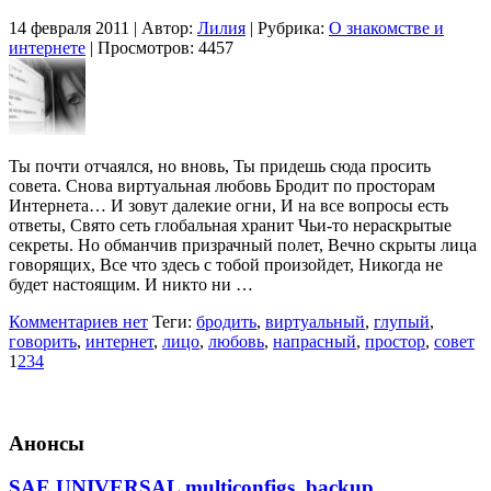
14 февраля 2011 | Автор:
Лилия
| Рубрика:
О знакомстве и
интернете
| Просмотров: 4457
Ты почти отчаялся, но вновь, Ты придешь сюда просить
совета. Снова виртуальная любовь Бродит по просторам
Интернета… И зовут далекие огни, И на все вопросы есть
ответы, Свято сеть глобальная хранит Чьи-то нераскрытые
секреты. Но обманчив призрачный полет, Вечно скрыты лица
говорящих, Все что здесь с тобой произойдет, Никогда не
будет настоящим. И никто ни …
Комментариев нет
Теги:
бродить
,
виртуальный
,
глупый
,
говорить
,
интернет
,
лицо
,
любовь
,
напрасный
,
простор
,
совет
1
2
3
4
Анонсы
SAE UNIVERSAL multiconfigs_backup