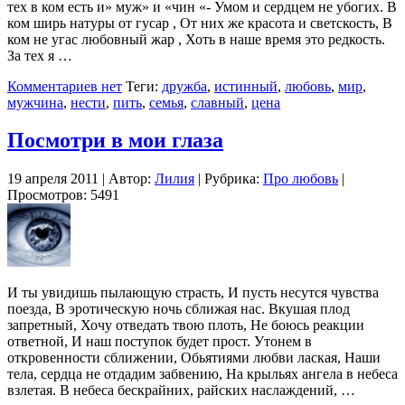
тех в ком есть и» муж» и «чин «- Умом и сердцем не убогих. В
ком ширь натуры от гусар , От них же красота и светскость, В
ком не угас любовный жар , Хоть в наше время это редкость.
За тех я …
Комментариев нет
Теги:
дружба
,
истинный
,
любовь
,
мир
,
мужчина
,
нести
,
пить
,
семья
,
славный
,
цена
Посмотри в мои глаза
19 апреля 2011 | Автор:
Лилия
| Рубрика:
Про любовь
|
Просмотров: 5491
И ты увидишь пылающую страсть, И пусть несутся чувства
поезда, В эротическую ночь сближая нас. Вкушая плод
запретный, Хочу отведать твою плоть, Не боюсь реакции
ответной, И наш поступок будет прост. Утонем в
откровенности сближении, Обьятиями любви лаская, Наши
тела, сердца не отдадим забвению, На крыльях ангела в небеса
взлетая. В небеса бескрайних, райских наслаждений, …