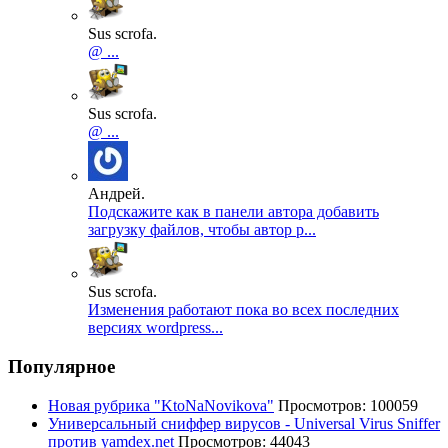
Sus scrofa.
@ ...
Sus scrofa.
@ ...
Андрей.
Подскажите как в панели автора добавить
загрузку файлов, чтобы автор р...
Sus scrofa.
Изменения работают пока во всех последних
версиях wordpress...
Популярное
Новая рубрика "KtoNaNovikova"
Просмотров: 100059
Универсальный сниффер вирусов - Universal Virus Sniffer
против yamdex.net
Просмотров: 44043