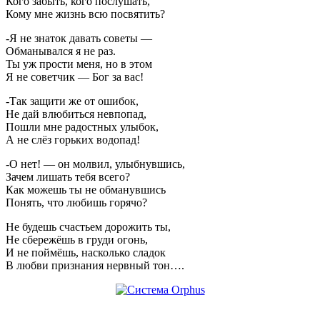
Кого забыть, кого послушать,
Кому мне жизнь всю посвятить?
-Я не знаток давать советы —
Обманывался я не раз.
Ты уж прости меня, но в этом
Я не советчик — Бог за вас!
-Так защити же от ошибок,
Не дай влюбиться невпопад,
Пошли мне радостных улыбок,
А не слёз горьких водопад!
-О нет! — он молвил, улыбнувшись,
Зачем лишать тебя всего?
Как можешь ты не обманувшись
Понять, что любишь горячо?
Не будешь счастьем дорожить ты,
Не сбережёшь в груди огонь,
И не поймёшь, насколько сладок
В любви признания нервный тон….