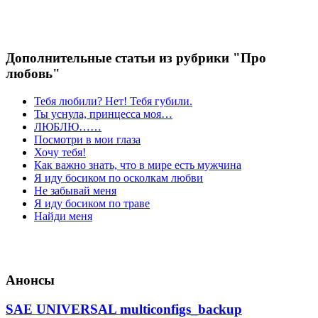
Дополнительные статьи из рубрики "Про
любовь"
Тебя любили? Нет! Тебя губили.
Ты уснула, принцесса моя…
ЛЮБЛЮ……
Посмотри в мои глаза
Хочу тебя!
Как важно знать, что в мире есть мужчина
Я иду босиком по осколкам любви
Не забывай меня
Я иду босиком по траве
Найди меня
Анонсы
SAE UNIVERSAL multiconfigs_backup