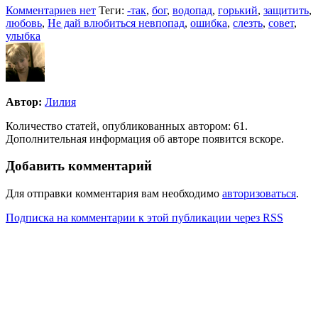
Комментариев нет
Теги:
-так
,
бог
,
водопад
,
горький
,
защитить
,
любовь
,
Не дай влюбиться невпопад
,
ошибка
,
слезть
,
совет
,
улыбка
Автор:
Лилия
Количество статей, опубликованных автором: 61.
Дополнительная информация об авторе появится вскоре.
Добавить комментарий
Для отправки комментария вам необходимо
авторизоваться
.
Подписка на комментарии к этой публикации через RSS