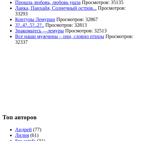
Прошла любовь, любовь ушла
Просмотров: 35135
Ланка, Панхайя, Солнечный остров...
Просмотров:
33293
Контуры Лемурии
Просмотров: 32867
3?..4?..5?..2?..
Просмотров: 32813
Знакомьтесь —лемуры
Просмотров: 32513
Все наши мужчины – они, словно птицы
Просмотров:
32337
Топ авторов
Андрей
(77)
Лилия
(61)
Sus scrofa
(31)