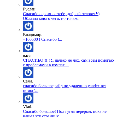
Руслан.
Спасибо огромное тебе, добрый человек!:)
Облазил много чего, но только...
Владимир.
+100500 ! Спасибо !...
вася.
СПАСИБО!!!!! Я далеко не лох, сам всем помогаю
с проблемами в компах....
Сёма.
спасибо большое,гайд по удалению yandex.net
помог)...
Vlad.
Спасибо большое! Пол гугла перерыл, пока не
нашёл эту страницу. ...