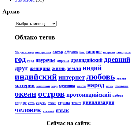
Архив
Облако тегов
вопрос
автор
африка
Мадагаскар
австралия
бог
встреча
говорить
год
древний
двуречье
дравидийский
дорога
гора
друг
индий
земля
женщина
жизнь
любовь
индийский
интернет
мама
народ
материк
мужчина
миллион
мир
найти
ночь
обезьяна
остров
океан
протоиндийский
работа
цивилизация
сердце
страна
текст
сеть
сидеть
стихи
человек
язык
южный
Сейчас на сайте: