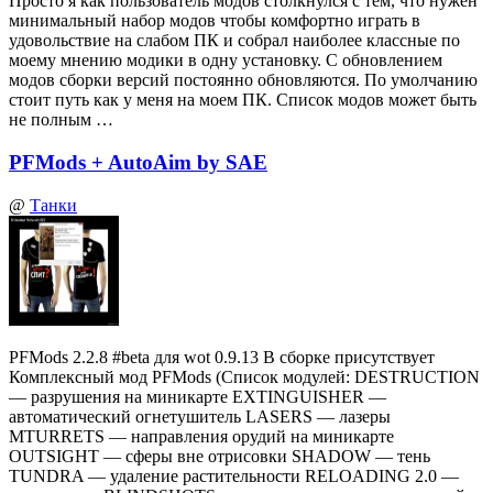
Просто я как пользователь модов столкнулся с тем, что нужен
минимальный набор модов чтобы комфортно играть в
удовольствие на слабом ПК и собрал наиболее классные по
моему мнению модики в одну установку. С обновлением
модов сборки версий постоянно обновляются. По умолчанию
стоит путь как у меня на моем ПК. Список модов может быть
не полным …
PFMods + AutoAim by SAE
@
Танки
PFMods 2.2.8 #beta для wot 0.9.13 В сборке присутствует
Комплексный мод PFMods (Список модулей: DESTRUCTION
— разрушения на миникарте EXTINGUISHER —
автоматический огнетушитель LASERS — лазеры
MTURRETS — направления орудий на миникарте
OUTSIGHT — сферы вне отрисовки SHADOW — тень
TUNDRA — удаление растительности RELOADING 2.0 —