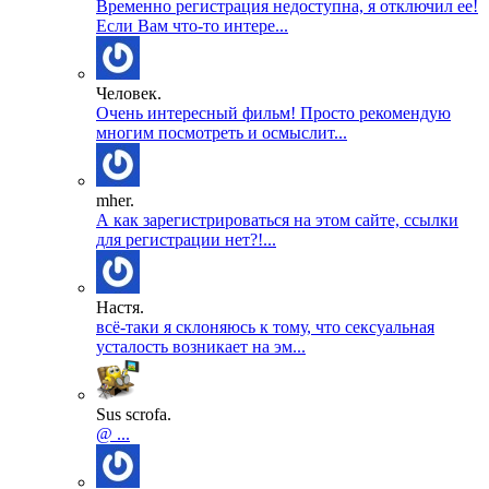
Временно регистрация недоступна, я отключил ее!
Если Вам что-то интере...
Человек.
Очень интересный фильм! Просто рекомендую
многим посмотреть и осмыслит...
mher.
А как зарегистрироваться на этом сайте, ссылки
для регистрации нет?!...
Настя.
всё-таки я склоняюсь к тому, что сексуальная
усталость возникает на эм...
Sus scrofa.
@ ...