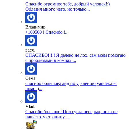
Спасибо огромное тебе, добрый человек!:)
Облазил много чего, но только...
Владимир.
+100500 ! Спасибо !...
вася.
СПАСИБО!!!!! Я далеко не лох, сам всем помогаю
с проблемами в компах....
Сёма.
спасибо большое,гайд по удалению yandex.net
помог)...
Vlad.
Спасибо большое! Пол гугла перерыл, пока не
нашёл эту страницу. ...