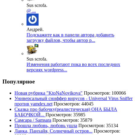
Sus scrofa.
@ ...
Андрей.
Подскажите как в панели автора добавить
загрузку файлов, чтобы автор р...
Sus scrofa.
Изменения работают пока во всех последних
версиях wordpress...
Популярное
Новая рубрика "KtoNaNovikova"
Просмотров: 100066
Универсальный сниффер вирусов - Universal Virus Sniffer
против yamdex.net
Просмотров: 44045
Сказка про бабочку(реалистическая) ОНА БЫЛА
БАБОЧКОЙ...
Просмотров: 35985
Самсара / Samsara
Просмотров: 35879
Прошла любовь, любовь ушла
Просмотров: 35134
Ланка, Панхайя, Солнечный остров...
Просмотров: