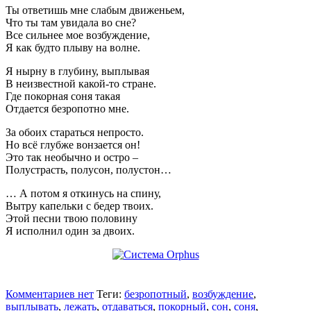
Ты ответишь мне слабым движеньем,
Что ты там увидала во сне?
Все сильнее мое возбуждение,
Я как будто плыву на волне.
Я нырну в глубину, выплывая
В неизвестной какой-то стране.
Где покорная соня такая
Отдается безропотно мне.
За обоих стараться непросто.
Но всё глубже вонзается он!
Это так необычно и остро –
Полустрасть, полусон, полустон…
… А потом я откинусь на спину,
Вытру капельки с бедер твоих.
Этой песни твою половину
Я исполнил один за двоих.
Комментариев нет
Теги:
безропотный
,
возбуждение
,
выплывать
,
лежать
,
отдаваться
,
покорный
,
сон
,
соня
,