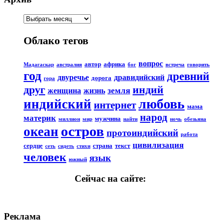
Облако тегов
вопрос
автор
африка
Мадагаскар
австралия
бог
встреча
говорить
год
древний
двуречье
дравидийский
дорога
гора
друг
индий
земля
женщина
жизнь
любовь
индийский
интернет
мама
народ
материк
мужчина
миллион
мир
найти
ночь
обезьяна
остров
океан
протоиндийский
работа
цивилизация
сердце
страна
текст
сеть
сидеть
стихи
человек
язык
южный
Сейчас на сайте:
Реклама