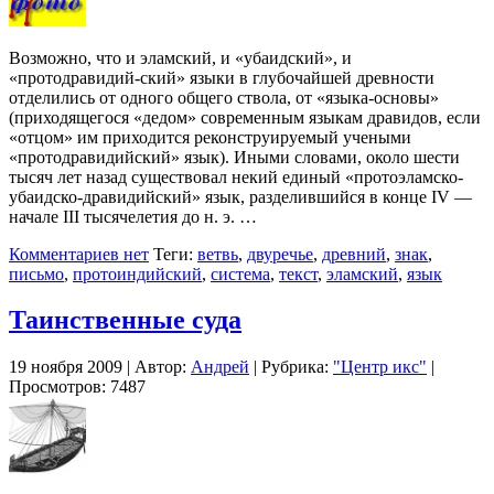
Возможно, что и эламский, и «убаидский», и
«протодравидий-ский» языки в глубочайшей древности
отделились от одного общего ствола, от «языка-основы»
(приходящегося «дедом» современным языкам дравидов, если
«отцом» им приходится реконструируемый учеными
«протодравидийский» язык). Иными словами, около шести
тысяч лет назад существовал некий единый «протоэламско-
убаидско-дравидийский» язык, разделившийся в конце IV —
начале III тысячелетия до н. э. …
Комментариев нет
Теги:
ветвь
,
двуречье
,
древний
,
знак
,
письмо
,
протоиндийский
,
система
,
текст
,
эламский
,
язык
Таинственные суда
19 ноября 2009 | Автор:
Андрей
| Рубрика:
"Центр икс"
|
Просмотров: 7487