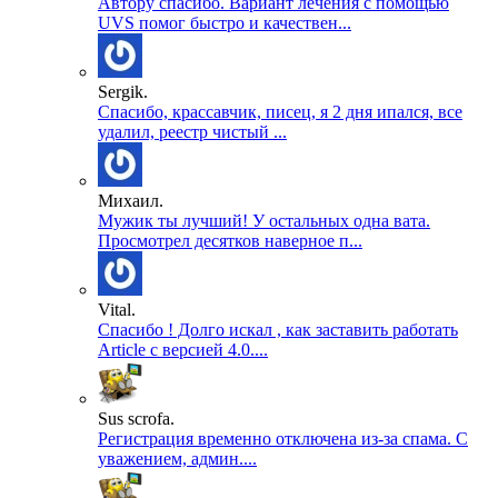
Автору спасибо. Вариант лечения с помощью
UVS помог быстро и качествен...
Sergik.
Спасибо, крассавчик, писец, я 2 дня ипался, все
удалил, реестр чистый ...
Михаил.
Мужик ты лучший! У остальных одна вата.
Просмотрел десятков наверное п...
Vital.
Спасибо ! Долго искал , как заставить работать
Article с версией 4.0....
Sus scrofa.
Регистрация временно отключена из-за спама. С
уважением, админ....