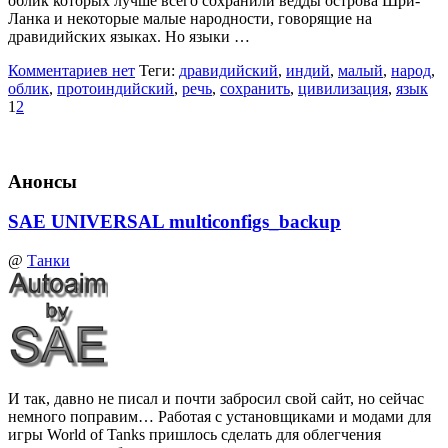
облик которых лучше всего сохранили ведды острова Шри-
Ланка и некоторые малые народности, говорящие на
дравидийских языках. Но языки …
Комментариев нет
Теги:
дравидийский
,
индий
,
малый
,
народ
,
облик
,
протоиндийский
,
речь
,
сохранить
,
цивилизация
,
язык
1
2
Анонсы
SAE UNIVERSAL multiconfigs_backup
@
Танки
И так, давно не писал и почти забросил свой сайт, но сейчас
немного поправим… Работая с установщиками и модами для
игры World of Tanks пришлось сделать для облегчения