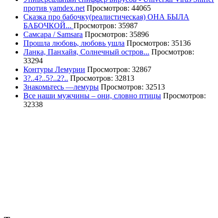
против yamdex.net
Просмотров: 44065
Сказка про бабочку(реалистическая) ОНА БЫЛА
БАБОЧКОЙ...
Просмотров: 35987
Самсара / Samsara
Просмотров: 35896
Прошла любовь, любовь ушла
Просмотров: 35136
Ланка, Панхайя, Солнечный остров...
Просмотров:
33294
Контуры Лемурии
Просмотров: 32867
3?..4?..5?..2?..
Просмотров: 32813
Знакомьтесь —лемуры
Просмотров: 32513
Все наши мужчины – они, словно птицы
Просмотров:
32338