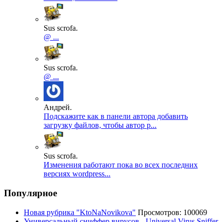
Sus scrofa.
@ ...
Sus scrofa.
@ ...
Андрей.
Подскажите как в панели автора добавить
загрузку файлов, чтобы автор р...
Sus scrofa.
Изменения работают пока во всех последних
версиях wordpress...
Популярное
Новая рубрика "KtoNaNovikova"
Просмотров: 100069
Универсальный сниффер вирусов - Universal Virus Sniffer