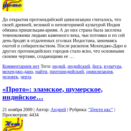
До открытия протоиндийской цивилизации считалось, что
своей древней, великой и неповторимой культурой Индия
обязана пришельцам-ариям. А до них страна была заселена
темнокожими людьми каменного века, чьи потомки и по сей
день бродят в отдаленных уголках Индостана, занимаясь
охотой и собирательством. После раскопок Мохенджо-Даро и
других протоиндийских городов стало ясно, что основными
своими чертами, создающими ее …
Комментариев нет
Теги:
индий
,
индийский
,
йога
,
культура
,
мохенджо-даро
,
найти
,
протоиндийский
,
цивилизация
,
человек
,
черта
«Прото»: эламское, шумерское,
индийское…
21 ноября 2009 | Автор:
Андрей
| Рубрика:
"Центр икс"
|
Просмотров: 4434