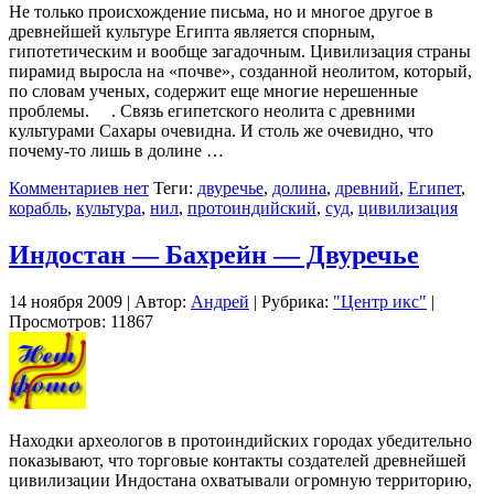
Не только происхождение письма, но и многое другое в
древнейшей культуре Египта является спорным,
гипотетическим и вообще загадочным. Цивилизация страны
пирамид выросла на «почве», созданной неолитом, который,
по словам ученых, содержит еще многие нерешенные
проблемы. . Связь египетского неолита с древними
культурами Сахары очевидна. И столь же очевидно, что
почему-то лишь в долине …
Комментариев нет
Теги:
двуречье
,
долина
,
древний
,
Египет
,
корабль
,
культура
,
нил
,
протоиндийский
,
суд
,
цивилизация
Индостан — Бахрейн — Двуречье
14 ноября 2009 | Автор:
Андрей
| Рубрика:
"Центр икс"
|
Просмотров: 11867
Находки археологов в протоиндийских городах убедительно
показывают, что торговые контакты создателей древнейшей
цивилизации Индостана охватывали огромную территорию,