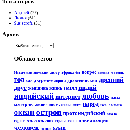
Топ авторов
Андрей
(77)
Лилия
(61)
Sus scrofa
(31)
Архив
Облако тегов
вопрос
автор
африка
Мадагаскар
австралия
бог
встреча
говорить
год
древний
двуречье
дравидийский
дорога
гора
друг
индий
земля
женщина
жизнь
любовь
индийский
интернет
мама
народ
материк
мужчина
миллион
мир
найти
ночь
обезьяна
остров
океан
протоиндийский
работа
цивилизация
сердце
страна
текст
сеть
сидеть
стихи
человек
язык
южный