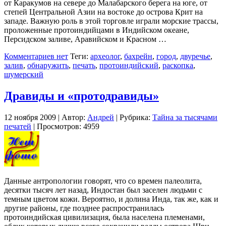
от Каракумов на севере до Малабарского берега на юге, от
степей Центральной Азии на востоке до острова Крит на
западе. Важную роль в этой торговле играли морские трассы,
проложенные протоиндийцами в Индийском океане,
Персидском заливе, Аравийском и Красном …
Комментариев нет
Теги:
археолог
,
бахрейн
,
город
,
двуречье
,
залив
,
обнаружить
,
печать
,
протоиндийский
,
раскопка
,
шумерский
Дравиды и «протодравиды»
12 ноября 2009 | Автор:
Андрей
| Рубрика:
Тайна за тысячами
печатей
| Просмотров: 4959
Данные антропологии говорят, что со времен палеолита,
десятки тысяч лет назад, Индостан был заселен людьми с
темным цветом кожи. Вероятно, и долина Инда, так же, как и
другие районы, где позднее распространилась
протоиндийская цивилизация, была населена племенами,