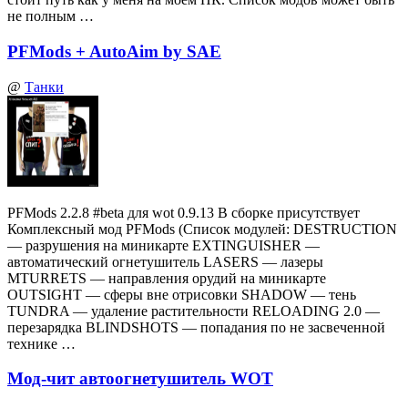
не полным …
PFMods + AutoAim by SAE
@
Танки
PFMods 2.2.8 #beta для wot 0.9.13 В сборке присутствует
Комплексный мод PFMods (Список модулей: DESTRUCTION
— разрушения на миникарте EXTINGUISHER —
автоматический огнетушитель LASERS — лазеры
MTURRETS — направления орудий на миникарте
OUTSIGHT — сферы вне отрисовки SHADOW — тень
TUNDRA — удаление растительности RELOADING 2.0 —
перезарядка BLINDSHOTS — попадания по не засвеченной
технике …
Мод-чит автоогнетушитель WOT