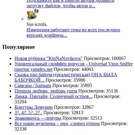
Подскажите как в панели автора добавить
загрузку файлов, чтобы автор р...
Sus scrofa.
Изменения работают пока во всех последних
версиях wordpress...
Популярное
Новая рубрика "KtoNaNovikova"
Просмотров: 100067
Универсальный сниффер вирусов - Universal Virus Sniffer
против yamdex.net
Просмотров: 44063
Сказка про бабочку(реалистическая) ОНА БЫЛА
БАБОЧКОЙ...
Просмотров: 35986
Самсара / Samsara
Просмотров: 35895
Прошла любовь, любовь ушла
Просмотров: 35136
Ланка, Панхайя, Солнечный остров...
Просмотров:
33294
Контуры Лемурии
Просмотров: 32867
3?..4?..5?..2?..
Просмотров: 32813
Знакомьтесь —лемуры
Просмотров: 32513
Все наши мужчины – они, словно птицы
Просмотров:
32338