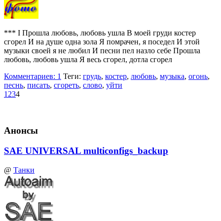
*** I Прошла любовь, любовь ушла В моей груди костер
сгорел И на душе одна зола Я помрачен, я поседел И этой
музыки своей я не любил И песни пел назло себе Прошла
любовь, любовь ушла Я весь сгорел, дотла сгорел
Комментариев: 1
Теги:
грудь
,
костер
,
любовь
,
музыка
,
огонь
,
песнь
,
писать
,
сгореть
,
слово
,
уйти
1
2
3
4
Анонсы
SAE UNIVERSAL multiconfigs_backup
@
Танки