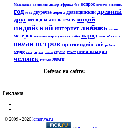
вопрос
автор
африка
Мадагаскар
австралия
бог
встреча
говорить
год
древний
двуречье
дравидийский
дорога
гора
друг
индий
земля
женщина
жизнь
любовь
индийский
интернет
мама
народ
материк
мужчина
миллион
мир
найти
ночь
обезьяна
остров
океан
протоиндийский
работа
цивилизация
сердце
страна
текст
сеть
сидеть
стихи
человек
язык
южный
Сейчас на сайте:
Реклама
.
© 2009 - 2026
lemuriya.ru