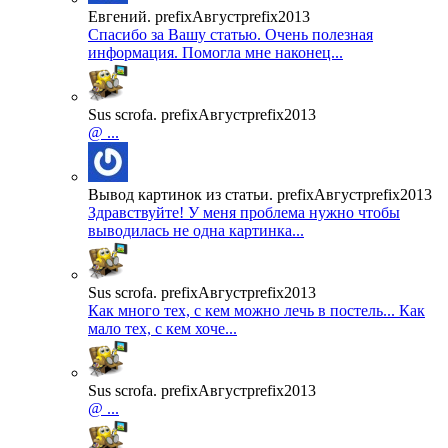
Евгений. prefixАвгустprefix2013
Спасибо за Вашу статью. Очень полезная
информация. Помогла мне наконец...
Sus scrofa. prefixАвгустprefix2013
@ ...
Вывод картинок из статьи. prefixАвгустprefix2013
Здравствуйте! У меня проблема нужно чтобы
выводилась не одна картинка...
Sus scrofa. prefixАвгустprefix2013
Как много тех, с кем можно лечь в постель... Как
мало тех, с кем хоче...
Sus scrofa. prefixАвгустprefix2013
@ ...