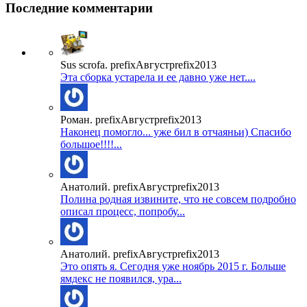
Последние комментарии
Sus scrofa. prefixАвгустprefix2013
Эта сборка устарела и ее давно уже нет....
Роман. prefixАвгустprefix2013
Наконец помогло... уже бил в отчаяньи) Спасибо
большое!!!!...
Анатолий. prefixАвгустprefix2013
Полина родная извините, что не совсем подробно
описал процесс, попробу...
Анатолий. prefixАвгустprefix2013
Это опять я. Сегодня уже ноябрь 2015 г. Больше
ямдекс не появился, ура...