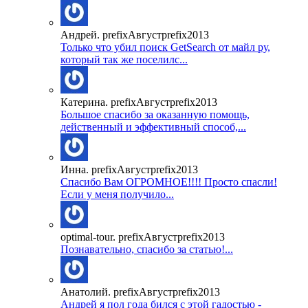
Андрей. prefixАвгустprefix2013
Только что убил поиск GetSearch от майл ру,
который так же поселилс...
Катерина. prefixАвгустprefix2013
Большое спасибо за оказанную помощь,
действенный и эффективный способ,...
Инна. prefixАвгустprefix2013
Спасибо Вам ОГРОМНОЕ!!!! Просто спасли!
Если у меня получило...
optimal-tour. prefixАвгустprefix2013
Познавательно, спасибо за статью!...
Анатолий. prefixАвгустprefix2013
Андрей я пол года бился с этой гадостью -