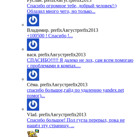
Руслан. prefixАвгустprefix2013
Спасибо огромное тебе, добрый человек!:)
Облазил много чего, но только...
Владимир. prefixАвгустprefix2013
+100500 ! Спасибо !...
вася. prefixАвгустprefix2013
СПАСИБО!!!!! Я далеко не лох, сам всем помогаю
с проблемами в компах....
Сёма. prefixАвгустprefix2013
спасибо большое,гайд по удалению yandex.net
помог)...
Vlad. prefixАвгустprefix2013
Спасибо большое! Пол гугла перерыл, пока не
нашёл эту страницу. ...