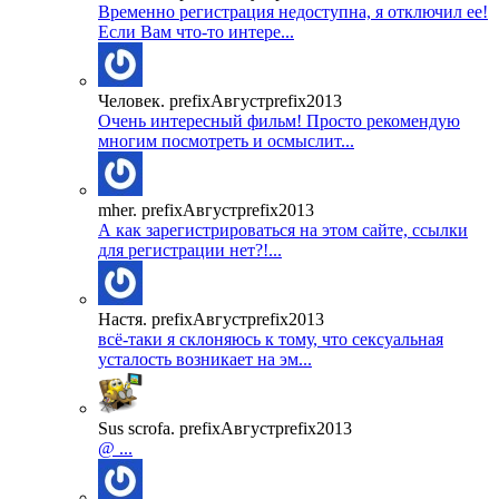
Временно регистрация недоступна, я отключил ее!
Если Вам что-то интере...
Человек. prefixАвгустprefix2013
Очень интересный фильм! Просто рекомендую
многим посмотреть и осмыслит...
mher. prefixАвгустprefix2013
А как зарегистрироваться на этом сайте, ссылки
для регистрации нет?!...
Настя. prefixАвгустprefix2013
всё-таки я склоняюсь к тому, что сексуальная
усталость возникает на эм...
Sus scrofa. prefixАвгустprefix2013
@ ...