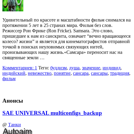
Удивительный по красоте и масштабности фильм снимался на
протяжении 5 лет в 25 странах мира. Фильм без слов.
Режиссер Рон Фрике (Ron Fricke). Samsara. Это слово,
пришедшее к нам из санскрита, означает “вечно вращающееся
колесо? жизни” и является для кинематографистов отправной
точкой в поисках неуловимых связующих нитей,
пронизывающих нашу жизнь.«Самсара» переносит нас на
священные земли …
Комментариев: 1
Теги:
буддизм
,
душа
,
значение
,
индивид
,
индийский
,
невежество
,
понятие
,
сансара
,
сансары
,
традиция
,
фильм
Анонсы
SAE UNIVERSAL multiconfigs_backup
@
Танки