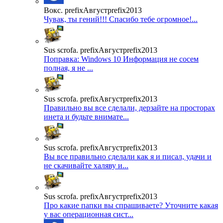
Вокс. prefixАвгустprefix2013
Чувак, ты гений!!! Спасибо тебе огромное!...
Sus scrofa. prefixАвгустprefix2013
Поправка: Windows 10 Информация не сосем
полная, я не ...
Sus scrofa. prefixАвгустprefix2013
Правильно вы все сделали, дерзайте на просторах
инета и будьте внимате...
Sus scrofa. prefixАвгустprefix2013
Вы все правильно сделали как я и писал, удачи и
не скачивайте халяву и...
Sus scrofa. prefixАвгустprefix2013
Про какие папки вы спрашиваете? Уточните какая
у вас операционная сист...