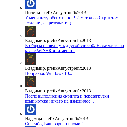
Полина. prefixАвгустprefix2013
У меня нету обеих папок! И метод со Скриптом
тоже не дал результата (...
Владимир. prefixАвгустprefix2013
В общем нашел чуть другой способ. Нажимаете на
клаве WIN+R или меню...
Владимир. prefixАвгустprefix2013
Поправка: Windows 10...
Владимир. prefixАвгустprefix2013
После выполнения скрипта и перезагрузки
компьютера ничего не изменилос...
Надежда. prefixАвгустprefix2013
Спасибо, Ваш вариант помог!...