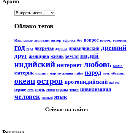
Архив
Облако тегов
вопрос
автор
африка
Мадагаскар
австралия
бог
встреча
говорить
год
древний
двуречье
дравидийский
дорога
гора
друг
индий
земля
женщина
жизнь
любовь
индийский
интернет
мама
народ
материк
мужчина
миллион
мир
найти
ночь
обезьяна
остров
океан
протоиндийский
работа
цивилизация
сердце
страна
текст
сеть
сидеть
стихи
человек
язык
южный
Сейчас на сайте:
Реклама