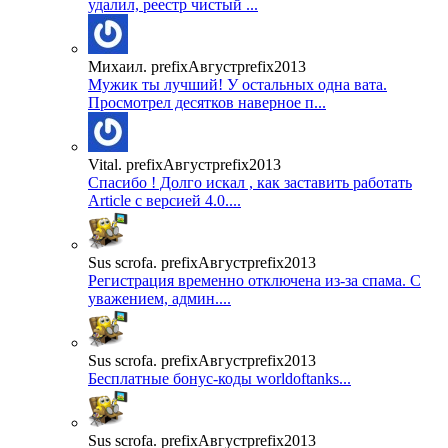
удалил, реестр чистый ...
Михаил. prefixАвгустprefix2013
Мужик ты лучший! У остальных одна вата.
Просмотрел десятков наверное п...
Vital. prefixАвгустprefix2013
Спасибо ! Долго искал , как заставить работать
Article с версией 4.0....
Sus scrofa. prefixАвгустprefix2013
Регистрация временно отключена из-за спама. С
уважением, админ....
Sus scrofa. prefixАвгустprefix2013
Бесплатные бонус-коды worldoftanks...
Sus scrofa. prefixАвгустprefix2013