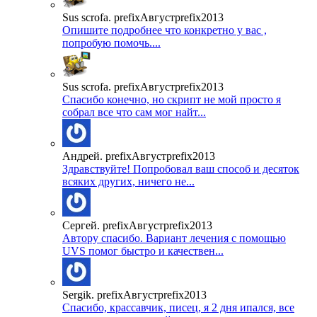
Sus scrofa. prefixАвгустprefix2013
Опишите подробнее что конкретно у вас ,
попробую помочь....
Sus scrofa. prefixАвгустprefix2013
Спасибо конечно, но скрипт не мой просто я
собрал все что сам мог найт...
Андрей. prefixАвгустprefix2013
Здравствуйте! Попробовал ваш способ и десяток
всяких других, ничего не...
Сергей. prefixАвгустprefix2013
Автору спасибо. Вариант лечения с помощью
UVS помог быстро и качествен...
Sergik. prefixАвгустprefix2013
Спасибо, крассавчик, писец, я 2 дня ипался, все