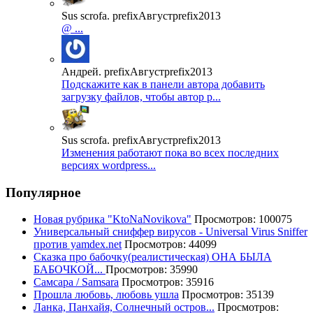
Sus scrofa. prefixАвгустprefix2013
@ ...
Андрей. prefixАвгустprefix2013
Подскажите как в панели автора добавить
загрузку файлов, чтобы автор р...
Sus scrofa. prefixАвгустprefix2013
Изменения работают пока во всех последних
версиях wordpress...
Популярное
Новая рубрика "KtoNaNovikova"
Просмотров: 100075
Универсальный сниффер вирусов - Universal Virus Sniffer
против yamdex.net
Просмотров: 44099
Сказка про бабочку(реалистическая) ОНА БЫЛА
БАБОЧКОЙ...
Просмотров: 35990
Самсара / Samsara
Просмотров: 35916
Прошла любовь, любовь ушла
Просмотров: 35139
Ланка, Панхайя, Солнечный остров...
Просмотров: