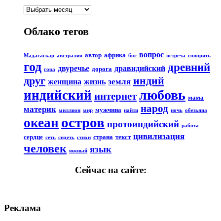
Облако тегов
вопрос
автор
африка
Мадагаскар
австралия
бог
встреча
говорить
год
древний
двуречье
дравидийский
дорога
гора
друг
индий
земля
женщина
жизнь
любовь
индийский
интернет
мама
народ
материк
мужчина
миллион
мир
найти
ночь
обезьяна
остров
океан
протоиндийский
работа
цивилизация
сердце
страна
текст
сеть
сидеть
стихи
человек
язык
южный
Сейчас на сайте:
Реклама