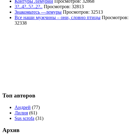
Контуры Лемурии
Просмотров: 32868
3?..4?..5?..2?..
Просмотров: 32813
Знакомьтесь —лемуры
Просмотров: 32513
Все наши мужчины – они, словно птицы
Просмотров:
32338
Топ авторов
Андрей
(77)
Лилия
(61)
Sus scrofa
(31)
Архив