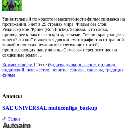
Удивительный по красоте и масштабности фильм снимался на
протяжении 5 лет в 25 странах мира. Фильм без слов.
Режиссер Рон Фрике (Ron Fricke). Samsara. Это слово,
пришедшее к нам из санскрита, означает “вечно вращающееся
колесо? жизни” и является для кинематографистов отправной
точкой в поисках неуловимых связующих нитей,
пронизывающих нашу жизнь.«Самсара» переносит нас на
священные земли …
Комментариев: 1
Теги:
буддизм
,
душа
,
значение
,
индивид
,
индийский
,
невежество
,
понятие
,
сансара
,
сансары
,
традиция
,
фильм
Анонсы
SAE UNIVERSAL multiconfigs_backup
@
Танки