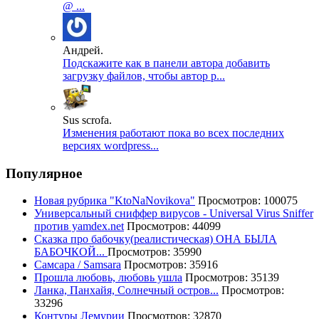
@ ...
Андрей.
Подскажите как в панели автора добавить
загрузку файлов, чтобы автор р...
Sus scrofa.
Изменения работают пока во всех последних
версиях wordpress...
Популярное
Новая рубрика "KtoNaNovikova"
Просмотров: 100075
Универсальный сниффер вирусов - Universal Virus Sniffer
против yamdex.net
Просмотров: 44099
Сказка про бабочку(реалистическая) ОНА БЫЛА
БАБОЧКОЙ...
Просмотров: 35990
Самсара / Samsara
Просмотров: 35916
Прошла любовь, любовь ушла
Просмотров: 35139
Ланка, Панхайя, Солнечный остров...
Просмотров:
33296
Контуры Лемурии
Просмотров: 32870