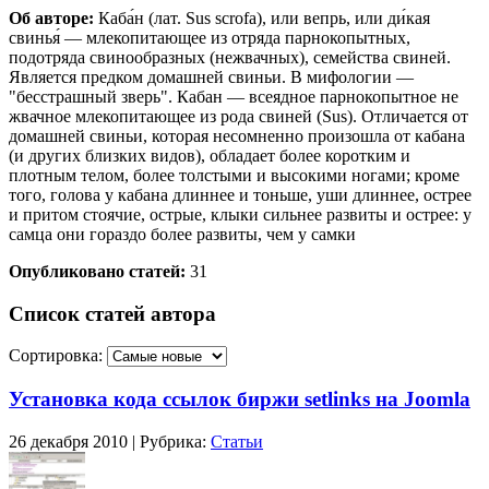
Об авторе:
Каба́н (лат. Sus scrofa), или вепрь, или ди́кая
свинья́ — млекопитающее из отряда парнокопытных,
подотряда свинообразных (нежвачных), семейства свиней.
Является предком домашней свиньи. В мифологии —
"бесстрашный зверь". Кабан — всеядное парнокопытное не
жвачное млекопитающее из рода свиней (Sus). Отличается от
домашней свиньи, которая несомненно произошла от кабана
(и других близких видов), обладает более коротким и
плотным телом, более толстыми и высокими ногами; кроме
того, голова у кабана длиннее и тоньше, уши длиннее, острее
и притом стоячие, острые, клыки сильнее развиты и острее: у
самца они гораздо более развиты, чем у самки
Опубликовано статей:
31
Список статей автора
Сортировка:
Установка кода ссылок биржи setlinks на Joomla
26 декабря 2010 | Рубрика:
Статьи