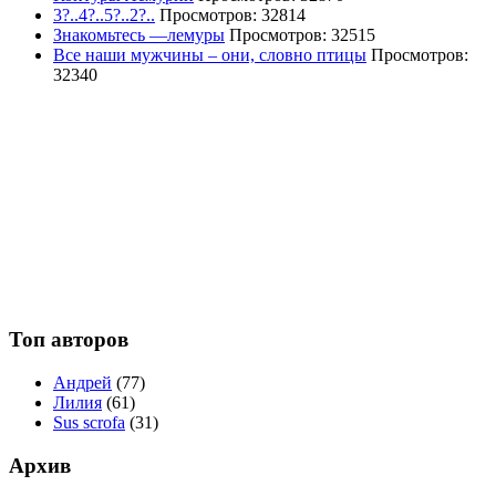
3?..4?..5?..2?..
Просмотров: 32814
Знакомьтесь —лемуры
Просмотров: 32515
Все наши мужчины – они, словно птицы
Просмотров:
32340
Топ авторов
Андрей
(77)
Лилия
(61)
Sus scrofa
(31)
Архив