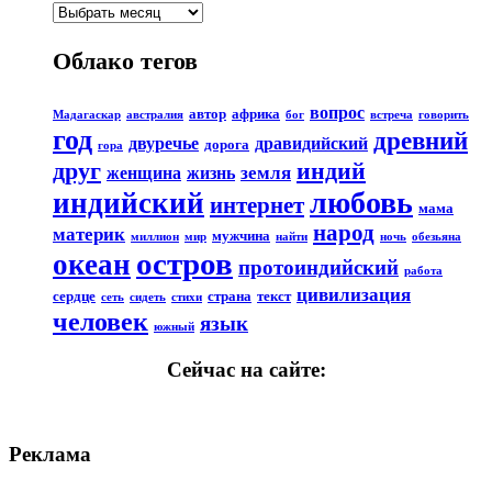
Облако тегов
вопрос
автор
африка
Мадагаскар
австралия
бог
встреча
говорить
год
древний
двуречье
дравидийский
дорога
гора
друг
индий
земля
женщина
жизнь
любовь
индийский
интернет
мама
народ
материк
мужчина
миллион
мир
найти
ночь
обезьяна
остров
океан
протоиндийский
работа
цивилизация
сердце
страна
текст
сеть
сидеть
стихи
человек
язык
южный
Сейчас на сайте:
Реклама