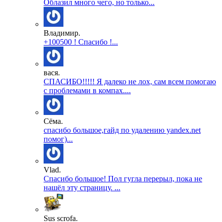
Облазил много чего, но только...
Владимир.
+100500 ! Спасибо !...
вася.
СПАСИБО!!!!! Я далеко не лох, сам всем помогаю
с проблемами в компах....
Сёма.
спасибо большое,гайд по удалению yandex.net
помог)...
Vlad.
Спасибо большое! Пол гугла перерыл, пока не
нашёл эту страницу. ...
Sus scrofa.