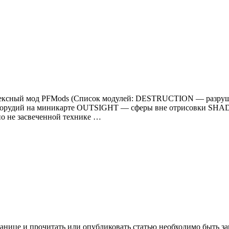
 Комплексный мод PFMods (Список модулей: DESTRUCTION — ра
орудий на миникарте OUTSIGHT — сферы вне отрисовки SHA
 не засвеченной технике …
анице и прочитать или опубликовать статью необходимо быть за