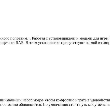
 немного поправим… Работая с установщиками и модами для игры 
рицела от SAE. В этом установщике присутствуют на мой взгля
н минимальный набор модов чтобы комфортно играть в удовольст
й постоянно обновляются. По умолчанию стоит путь как у меня