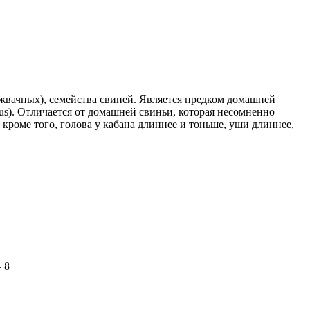
нежвачных), семейства свиней. Является предком домашней
s). Отличается от домашней свиньи, которая несомненно
кроме того, голова у кабана длиннее и тоньше, уши длиннее,
 8