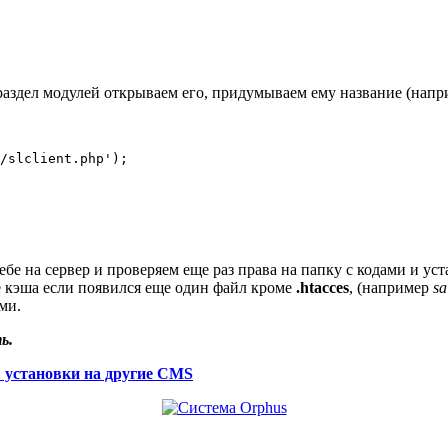
 раздел модулей открываем его, придумываем ему название (напр
/slclient.php');

себе на сервер и проверяем еще раз права на папку с кодами и 
ке кэша если появился еще один файл кроме
.htacces
, (например
sa
ми.
ь.
 установки на другие CMS