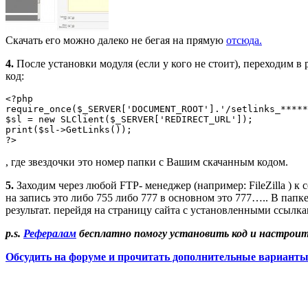
Скачать его можно далеко не бегая на прямую
отсюда.
4.
После установки модуля (если у кого не стоит), переходим в
код:
<?php

require_once($_SERVER['DOCUMENT_ROOT'].'/setlinks_*****
$sl = new SLClient($_SERVER['REDIRECT_URL']);

print($sl->GetLinks());

?>
, где звездочки это номер папки с Вашим скачанным кодом.
5.
Заходим через любой FTP- менеджер (например: FileZilla ) к 
на запись это либо 755 либо 777 в основном это 777….. В пап
результат. перейдя на страницу сайта с установленными ссылка
p.s.
Рефералам
бесплатно помогу установить код и настроит
Обсудить на форуме и прочитать дополнительные варианты