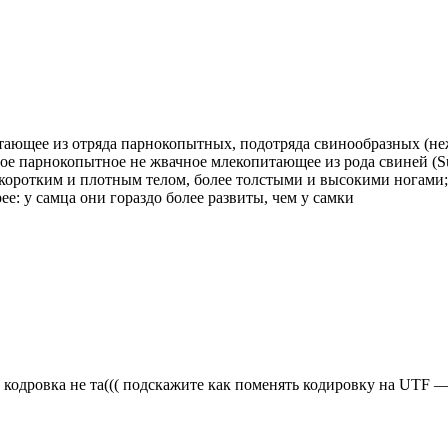
екопитающее из отряда парнокопытных, подотряда свинообразных (
е парнокопытное не жвачное млекопитающее из рода свиней (Su
е коротким и плотным телом, более толстыми и высокими ногами; 
ее: у самца они гораздо более развиты, чем у самки
но кодровка не та((( подскажите как поменять кодировку на UTF —