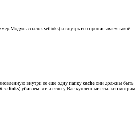
имер:Модуль ссылок setlinks) и внутрь его прописываем такой
установленную внутри ее еще одну папку
cache
они должны быть
it.ru.
links
) убиваем все и если у Вас купленные ссылки смотрим