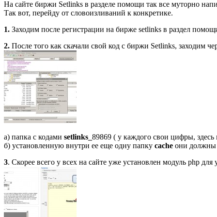
На сайте биржи Setlinks в разделе помощи так все муторно напис
Так вот, перейду от словоизливаний к конкретике.
1.
Заходим после регистрации на бирже setlinks в раздел помощ
2.
После того как скачали свой код с биржи Setlinks, заходим че
а) папка с кодами
setlinks_
89869 ( у каждого свои цифры, здесь
б) установленную внутри ее еще одну папку
cache
они должны б
3
. Скорее всего у всех на сайте уже установлен модуль php дл