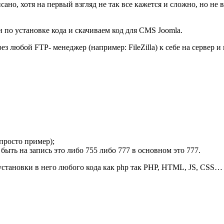
ано, хотя на первый взгляд не так все кажется и сложно, но не в
и по установке кода и скачиваем код для CMS Joomla.
рез любой FTP- менеджер (например: FileZilla) к себе на сервер 
 просто пример);
ыть на запись это либо 755 либо 777 в основном это 777.
я установки в него любого кода как php так PHP, HTML, JS, CSS…