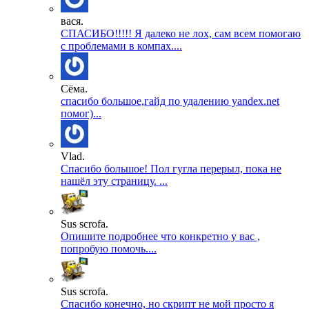
вася.
СПАСИБО!!!!! Я далеко не лох, сам всем помогаю
с проблемами в компах....
Сёма.
спасибо большое,гайд по удалению yandex.net
помог)...
Vlad.
Спасибо большое! Пол гугла перерыл, пока не
нашёл эту страницу. ...
Sus scrofa.
Опишите подробнее что конкретно у вас ,
попробую помочь....
Sus scrofa.
Спасибо конечно, но скрипт не мой просто я