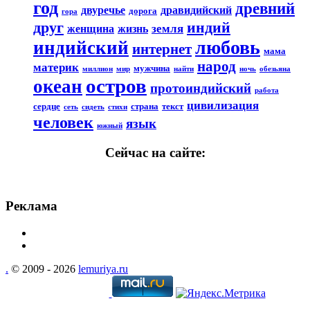
год
древний
двуречье
дравидийский
дорога
гора
друг
индий
земля
женщина
жизнь
любовь
индийский
интернет
мама
народ
материк
мужчина
миллион
мир
найти
ночь
обезьяна
остров
океан
протоиндийский
работа
цивилизация
сердце
страна
текст
сеть
сидеть
стихи
человек
язык
южный
Сейчас на сайте:
Реклама
.
© 2009 - 2026
lemuriya.ru