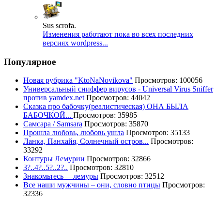
Sus scrofa.
Изменения работают пока во всех последних
версиях wordpress...
Популярное
Новая рубрика "KtoNaNovikova"
Просмотров: 100056
Универсальный сниффер вирусов - Universal Virus Sniffer
против yamdex.net
Просмотров: 44042
Сказка про бабочку(реалистическая) ОНА БЫЛА
БАБОЧКОЙ...
Просмотров: 35985
Самсара / Samsara
Просмотров: 35870
Прошла любовь, любовь ушла
Просмотров: 35133
Ланка, Панхайя, Солнечный остров...
Просмотров:
33292
Контуры Лемурии
Просмотров: 32866
3?..4?..5?..2?..
Просмотров: 32810
Знакомьтесь —лемуры
Просмотров: 32512
Все наши мужчины – они, словно птицы
Просмотров:
32336