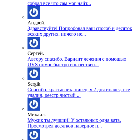
собрал все что сам мог найт...
Андрей.
Здравствуйте! Попробовал ваш способ и десяток
всяких других, ничего не...
Сергей.
Автору спасибо. Вариант лечения с помощью
UVS помог быстро и качествен...
Sergik.
Спасибо, крассавчик, писец, я 2 дня ипался, все
удалил, реестр чистый ...
Михаил.
Мужик ты лучший! У остальных одна вата.
Просмотрел десятков наверное п...