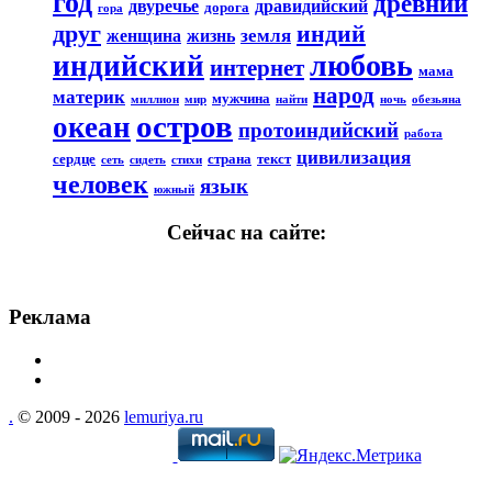
год
древний
двуречье
дравидийский
дорога
гора
друг
индий
земля
женщина
жизнь
любовь
индийский
интернет
мама
народ
материк
мужчина
миллион
мир
найти
ночь
обезьяна
остров
океан
протоиндийский
работа
цивилизация
сердце
страна
текст
сеть
сидеть
стихи
человек
язык
южный
Сейчас на сайте:
Реклама
.
© 2009 - 2026
lemuriya.ru