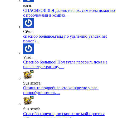
вася.
СПАСИБО!!!!! Я далеко не лох, сам всем помогаю
с проблемами в компах....
Сёма.
спасибо большое,гайд по удалению yandex.net
помог)...
Vlad.
Спасибо большое! Пол гугла перерыл, пока не
нашёл эту страницу. ...
Sus scrofa.
Опишите подробнее что конкретно у вас ,
попробую помочь....
Sus scrofa.
Спасибо конечно, но скрипт не мой просто я