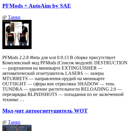
PFMods + AutoAim by SAE
@
Танки
PFMods 2.2.8 #beta для wot 0.9.13 В сборке присутствует
Комплексный мод PFMods (Список модулей: DESTRUCTION
— разрушения на миникарте EXTINGUISHER —
автоматический огнетушитель LASERS — лазеры
MTURRETS — направления орудий на миникарте
OUTSIGHT — сферы вне отрисовки SHADOW — тень
TUNDRA — удаление растительности RELOADING 2.0 —
перезарядка BLINDSHOTS — попадания по не засвеченной
технике …
Мод-чит автоогнетушитель WOT
@
Танки