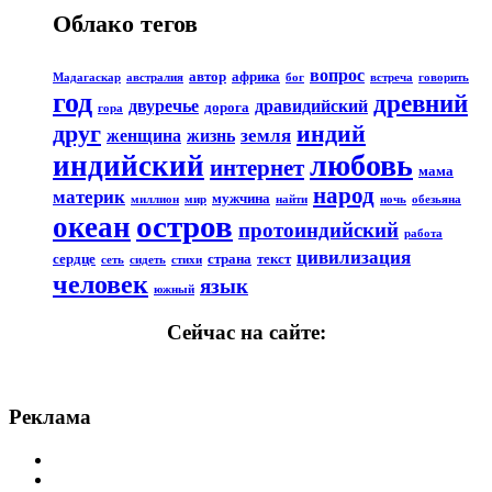
Облако тегов
вопрос
автор
африка
Мадагаскар
австралия
бог
встреча
говорить
год
древний
двуречье
дравидийский
дорога
гора
друг
индий
земля
женщина
жизнь
любовь
индийский
интернет
мама
народ
материк
мужчина
миллион
мир
найти
ночь
обезьяна
остров
океан
протоиндийский
работа
цивилизация
сердце
страна
текст
сеть
сидеть
стихи
человек
язык
южный
Сейчас на сайте:
Реклама