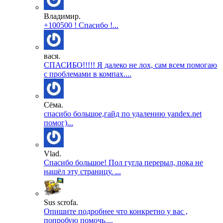
Владимир.
+100500 ! Спасибо !...
вася.
СПАСИБО!!!!! Я далеко не лох, сам всем помогаю
с проблемами в компах....
Сёма.
спасибо большое,гайд по удалению yandex.net
помог)...
Vlad.
Спасибо большое! Пол гугла перерыл, пока не
нашёл эту страницу. ...
Sus scrofa.
Опишите подробнее что конкретно у вас ,
попробую помочь....