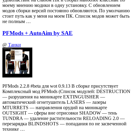
моему мнению модики в одну установку. С обновлением
модов сборки версий постоянно обновляются. По умолчанию
стоит путь как у меня на моем ПК. Список модов может быть
не полным …
PFMods + AutoAim by SAE
@
Танки
PFMods 2.2.8 #beta для wot 0.9.13 В сборке присутствует
Комплексный мод PFMods (Список модулей: DESTRUCTION
— разрушения на миникарте EXTINGUISHER —
автоматический огнетушитель LASERS — лазеры
MTURRETS — направления орудий на миникарте
OUTSIGHT — сферы вне отрисовки SHADOW — тень
TUNDRA — удаление растительности RELOADING 2.0 —
перезарядка BLINDSHOTS — попадания по не засвеченной
технике …