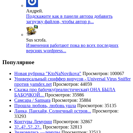
Андрей.
Подскажите как в панели автора добавить
загрузку файлов, чтобы автор р...
Sus scrofa.
Изменения работают пока во всех последних
версиях wordpress...
Популярное
Новая рубрика "KtoNaNovikova"
Просмотров: 100067
Универсальный сниффер вирусов - Universal Virus Sniffer
против yamdex.net
Просмотров: 44059
Сказка про бабочку(реалистическая) ОНА БЫЛА
БАБОЧКОЙ...
Просмотров: 35986
Самсара / Samsara
Просмотров: 35884
Прошла любовь, любовь ушла
Просмотров: 35135
Ланка, Панхайя, Солнечный остров...
Просмотров:
33293
Контуры Лемурии
Просмотров: 32867
3?..4?..5?..2?..
Просмотров: 32813
Знакомьтесь —лемуры
Просмотров: 32513