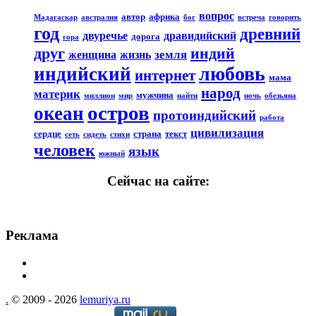
вопрос
автор
африка
Мадагаскар
австралия
бог
встреча
говорить
год
древний
двуречье
дравидийский
дорога
гора
друг
индий
земля
женщина
жизнь
любовь
индийский
интернет
мама
народ
материк
мужчина
миллион
мир
найти
ночь
обезьяна
остров
океан
протоиндийский
работа
цивилизация
сердце
страна
текст
сеть
сидеть
стихи
человек
язык
южный
Сейчас на сайте:
Реклама
.
© 2009 - 2026
lemuriya.ru