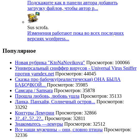
Подскажите как в панели автора добавить
загрузку файлов, чтобы автор р...
Sus scrofa.
Изменения работают пока во всех последних
версиях wordpress...
Популярное
Новая рубрика "KtoNaNovikova"
Просмотров: 100066
Универсальный сниффер вирусов - Universal Virus Sniffer
против yamdex.net
Просмотров: 44045
Сказка про бабочку(реалистическая) ОНА БЫЛА
БАБОЧКОЙ...
Просмотров: 35985
Самсара / Samsara
Просмотров: 35878
Прошла любовь, любовь ушла
Просмотров: 35133
Ланка, Панхайя, Солнечный остров...
Просмотров:
33292
Контуры Лемурии
Просмотров: 32866
3?..4?..5?..2?..
Просмотров: 32811
Знакомьтесь —лемуры
Просмотров: 32512
Все наши мужчины – они, словно птицы
Просмотров:
32336