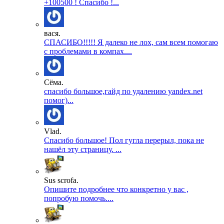
+100500 ! Спасибо !...
вася.
СПАСИБО!!!!! Я далеко не лох, сам всем помогаю
с проблемами в компах....
Сёма.
спасибо большое,гайд по удалению yandex.net
помог)...
Vlad.
Спасибо большое! Пол гугла перерыл, пока не
нашёл эту страницу. ...
Sus scrofa.
Опишите подробнее что конкретно у вас ,
попробую помочь....