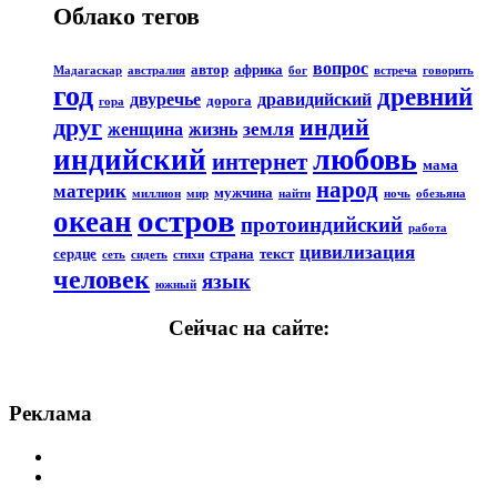
Облако тегов
вопрос
автор
африка
Мадагаскар
австралия
бог
встреча
говорить
год
древний
двуречье
дравидийский
дорога
гора
друг
индий
земля
женщина
жизнь
любовь
индийский
интернет
мама
народ
материк
мужчина
миллион
мир
найти
ночь
обезьяна
остров
океан
протоиндийский
работа
цивилизация
сердце
страна
текст
сеть
сидеть
стихи
человек
язык
южный
Сейчас на сайте:
Реклама