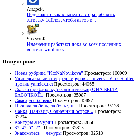
Андрей.
Подскажите как в панели автора добавить
загрузку файлов, чтобы автор р...
Sus scrofa.
Изменения работают пока во всех последних
версиях wordpress...
Популярное
Новая рубрика "KtoNaNovikova"
Просмотров: 100069
Универсальный сниффер вирусов - Universal Virus Sniffer
против yamdex.net
Просмотров: 44065
Сказка про бабочку(реалистическая) ОНА БЫЛА
БАБОЧКОЙ...
Просмотров: 35987
Самсара / Samsara
Просмотров: 35897
Прошла любовь, любовь ушла
Просмотров: 35136
Ланка, Панхайя, Солнечный остров...
Просмотров:
33294
Контуры Лемурии
Просмотров: 32868
3?..4?..5?..2?..
Просмотров: 32813
Знакомьтесь —лемуры
Просмотров: 32513