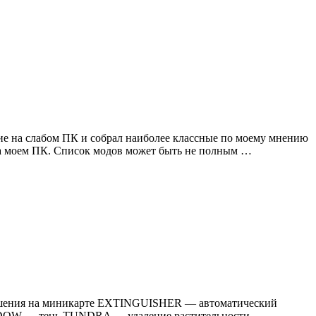
вие на слабом ПК и собрал наиболее классные по моему мнению
 на моем ПК. Список модов может быть не полным …
зрушения на миникарте EXTINGUISHER — автоматический
DOW — тень TUNDRA — удаление растительности