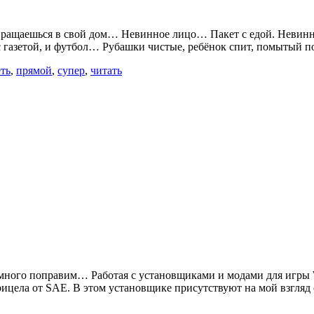
ащаешься в свой дом… Невинное лицо… Пакет с едой. Невинно
и с газетой, и футбол… Рубашки чистые, ребёнок спит, помытый
ть
,
прямой
,
супер
,
читать
 немного поправим… Работая с установщиками и модами для игры 
рицела от SAE. В этом установщике присутствуют на мой взгля