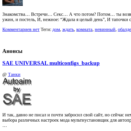
Знакомства… Встречи… Секс… А что потом? Потом… ты возвр
ужин, и постель, И, нежное: “Ждала я целый день”, И тапочк
Комментариев нет
Теги:
дом
,
ждать
,
комната
,
невинный
,
обалде
Анонсы
SAE UNIVERSAL multiconfigs_backup
@
Танки
И так, давно не писал и почти забросил свой сайт, но сейчас
выбора различных настроек мода мультиустановщик для автоп
…