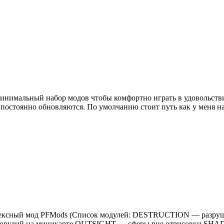
н минимальный набор модов чтобы комфортно играть в удовольст
й постоянно обновляются. По умолчанию стоит путь как у меня
 Комплексный мод PFMods (Список модулей: DESTRUCTION — ра
орудий на миникарте OUTSIGHT — сферы вне отрисовки SHA