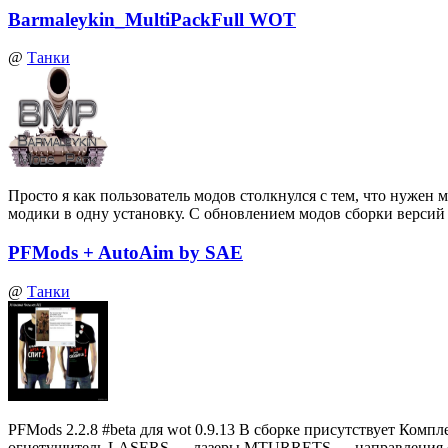
Barmaleykin_MultiPackFull WOT
@
Танки
Просто я как пользователь модов столкнулся с тем, что нуже
модики в одну установку. С обновлением модов сборки верси
PFMods + AutoAim by SAE
@
Танки
PFMods 2.2.8 #beta для wot 0.9.13 В сборке присутствует
огнетушитель LASERS — лазеры MTURRETS — направления 