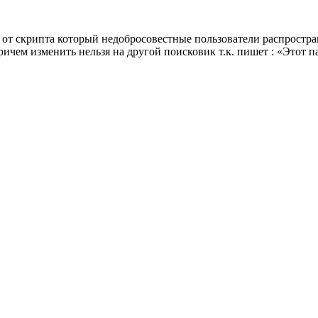
от скрипта который недобросовестные пользователи распростран
ричем изменить нельзя на другой поисковик т.к. пишет : «Этот