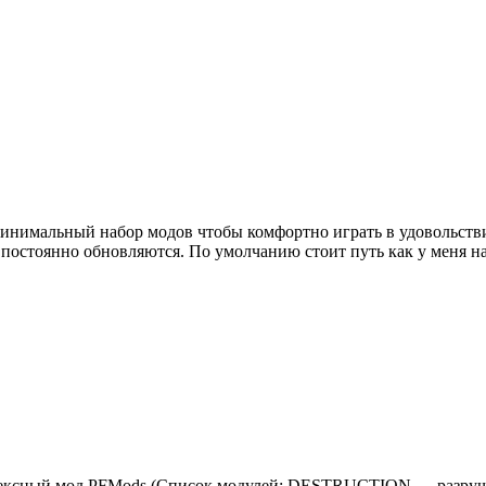
н минимальный набор модов чтобы комфортно играть в удовольст
й постоянно обновляются. По умолчанию стоит путь как у меня
 Комплексный мод PFMods (Список модулей: DESTRUCTION — ра