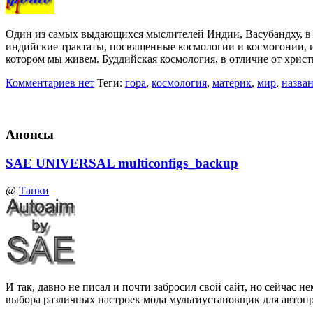
Один из самых выдающихся мыслителей Индии, Васубандху, в
индийские трактаты, посвященные космологии и космогонии, 
котором мы живем. Буддийская космология, в отличие от хрис
Комментариев нет
Теги:
гора
,
космология
,
материк
,
мир
,
назва
Анонсы
SAE UNIVERSAL multiconfigs_backup
@
Танки
И так, давно не писал и почти забросил свой сайт, но сейчас
выбора различных настроек мода мультиустановщик для автоп
…