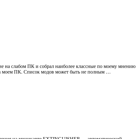
вие на слабом ПК и собрал наиболее классные по моему мнению
 на моем ПК. Список модов может быть не полным …
зрушения на миникарте EXTINGUISHER — автоматический