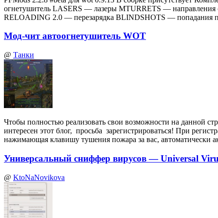
огнетушитель LASERS — лазеры MTURRETS — направления 
RELOADING 2.0 — перезарядка BLINDSHOTS — попадания по
Мод-чит автоогнетушитель WOT
@
Танки
Чтобы полностью реализовать свои возможности на данной стр
интересен этот блог, просьба зарегистрироваться! При регист
нажимающая клавишу тушения пожара за вас, автоматически а
Универсальный сниффер вирусов — Universal Virus
@
KtoNaNovikova