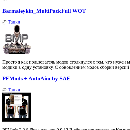
Barmaleykin_MultiPackFull WOT
@
Танки
Просто я как пользователь модов столкнулся с тем, что нуже
модики в одну установку. С обновлением модов сборки верси
PFMods + AutoAim by SAE
@
Танки
PFMods 2.2.8 #beta для wot 0.9.13 В сборке присутствует