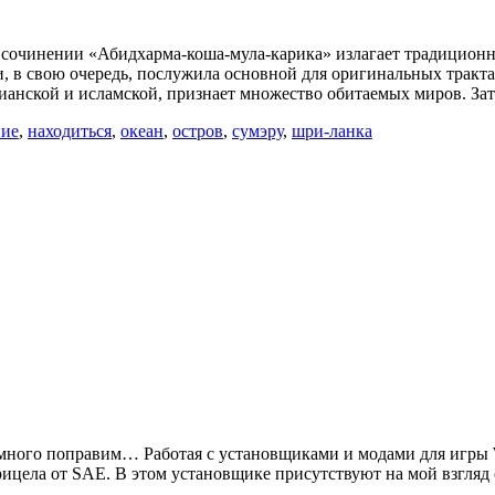
 сочинении «Абидхарма-коша-мула-карика» излагает традицион
и, в свою очередь, послужила основной для оригинальных трак
тианской и исламской, признает множество обитаемых миров. За
ние
,
находиться
,
океан
,
остров
,
сумэру
,
шри-ланка
 немного поправим… Работая с установщиками и модами для игры 
рицела от SAE. В этом установщике присутствуют на мой взгля