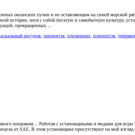
нных океанских пучин и не оставляющим на синей морской ряби
ной истории, неся с собой богатую и самобытную культуру, ус
итуаций, превращенных …
наскальный рисунок
,
ореопитэк
,
плезанапис
,
плиопитэк
,
террако
 немного поправим… Работая с установщиками и модами для игры 
рицела от SAE. В этом установщике присутствуют на мой взгля