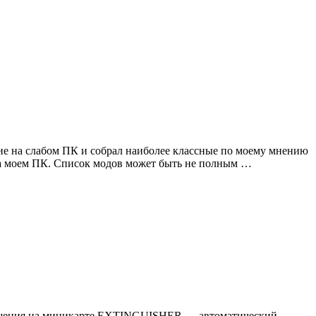
вие на слабом ПК и собрал наиболее классные по моему мнению
 на моем ПК. Список модов может быть не полным …
зрушения на миникарте EXTINGUISHER — автоматический