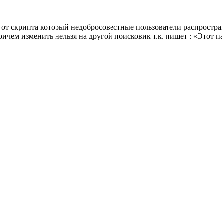
от скрипта который недобросовестные пользователи распростран
ричем изменить нельзя на другой поисковик т.к. пишет : «Этот