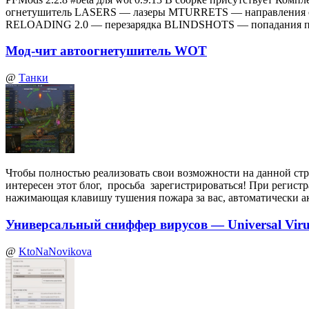
огнетушитель LASERS — лазеры MTURRETS — направления 
RELOADING 2.0 — перезарядка BLINDSHOTS — попадания по
Мод-чит автоогнетушитель WOT
@
Танки
Чтобы полностью реализовать свои возможности на данной стр
интересен этот блог, просьба зарегистрироваться! При регист
нажимающая клавишу тушения пожара за вас, автоматически а
Универсальный сниффер вирусов — Universal Virus
@
KtoNaNovikova