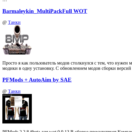
Barmaleykin_MultiPackFull WOT
@
Танки
Просто я как пользователь модов столкнулся с тем, что нуже
модики в одну установку. С обновлением модов сборки верси
PFMods + AutoAim by SAE
@
Танки
PFMods 2.2.8 #beta для wot 0.9.13 В сборке присутствует