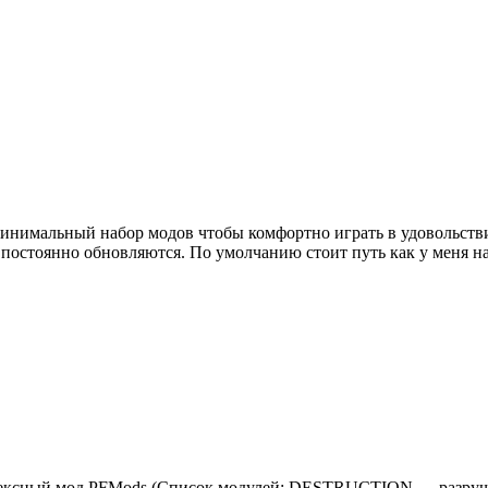
н минимальный набор модов чтобы комфортно играть в удовольст
й постоянно обновляются. По умолчанию стоит путь как у меня
 Комплексный мод PFMods (Список модулей: DESTRUCTION — ра