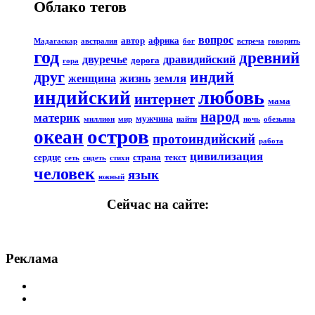
Облако тегов
вопрос
автор
африка
Мадагаскар
австралия
бог
встреча
говорить
год
древний
двуречье
дравидийский
дорога
гора
друг
индий
земля
женщина
жизнь
любовь
индийский
интернет
мама
народ
материк
мужчина
миллион
мир
найти
ночь
обезьяна
остров
океан
протоиндийский
работа
цивилизация
сердце
страна
текст
сеть
сидеть
стихи
человек
язык
южный
Сейчас на сайте:
Реклама