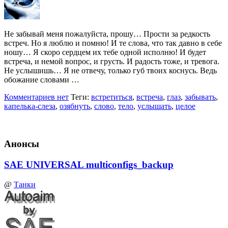
Не забывай меня пожалуйста, прошу… Прости за редкость
встреч. Но я люблю и помню! И те слова, что так давно в себе
ношу… Я скоро сердцем их тебе одной исполню! И будет
встреча, и немой вопрос, и грусть. И радость тоже, и тревога.
Не услышишь… Я не отвечу, только губ твоих коснусь. Ведь
обожание словами …
Комментариев нет
Теги:
встретиться
,
встреча
,
глаз
,
забывать
,
капелька-слеза
,
озябнуть
,
слово
,
тело
,
услышать
,
целое
Анонсы
SAE UNIVERSAL multiconfigs_backup
@
Танки