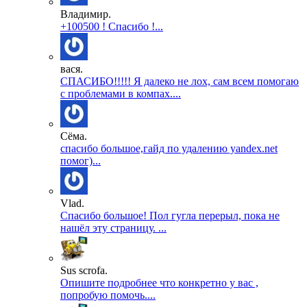
Владимир.
+100500 ! Спасибо !...
вася.
СПАСИБО!!!!! Я далеко не лох, сам всем помогаю
с проблемами в компах....
Сёма.
спасибо большое,гайд по удалению yandex.net
помог)...
Vlad.
Спасибо большое! Пол гугла перерыл, пока не
нашёл эту страницу. ...
Sus scrofa.
Опишите подробнее что конкретно у вас ,
попробую помочь....