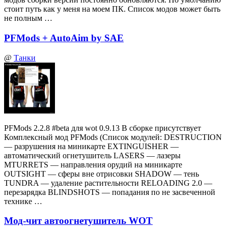
стоит путь как у меня на моем ПК. Список модов может быть
не полным …
PFMods + AutoAim by SAE
@
Танки
PFMods 2.2.8 #beta для wot 0.9.13 В сборке присутствует
Комплексный мод PFMods (Список модулей: DESTRUCTION
— разрушения на миникарте EXTINGUISHER —
автоматический огнетушитель LASERS — лазеры
MTURRETS — направления орудий на миникарте
OUTSIGHT — сферы вне отрисовки SHADOW — тень
TUNDRA — удаление растительности RELOADING 2.0 —
перезарядка BLINDSHOTS — попадания по не засвеченной
технике …
Мод-чит автоогнетушитель WOT