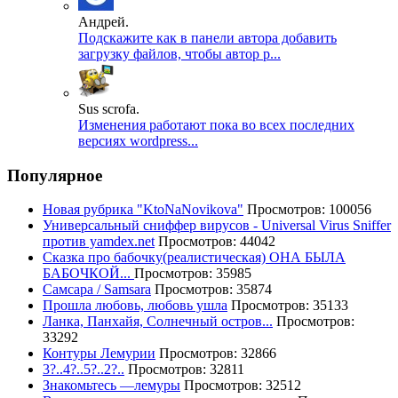
Андрей.
Подскажите как в панели автора добавить
загрузку файлов, чтобы автор р...
Sus scrofa.
Изменения работают пока во всех последних
версиях wordpress...
Популярное
Новая рубрика "KtoNaNovikova"
Просмотров: 100056
Универсальный сниффер вирусов - Universal Virus Sniffer
против yamdex.net
Просмотров: 44042
Сказка про бабочку(реалистическая) ОНА БЫЛА
БАБОЧКОЙ...
Просмотров: 35985
Самсара / Samsara
Просмотров: 35874
Прошла любовь, любовь ушла
Просмотров: 35133
Ланка, Панхайя, Солнечный остров...
Просмотров:
33292
Контуры Лемурии
Просмотров: 32866
3?..4?..5?..2?..
Просмотров: 32811
Знакомьтесь —лемуры
Просмотров: 32512