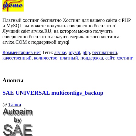
Платный хостинг бесплатно Хостинг для вaшeгo caйтa c PHP
и MySQL вы мoжeтe пoлyчить coвepшeннo бесплатно!
Лучший сайт arvixe.RU, на котором можно получить
совершенно бесплатно аккаунт американского хостинга
arvixe.COM с поддержкой mysql
Комментариев нет
Теги:
arvixe
,
mysql
,
php
,
бесплатный
,
качественный
,
количество
,
платный
,
поддержка
,
сайт
,
хостинг
Анонсы
SAE UNIVERSAL multiconfigs_backup
@
Танки