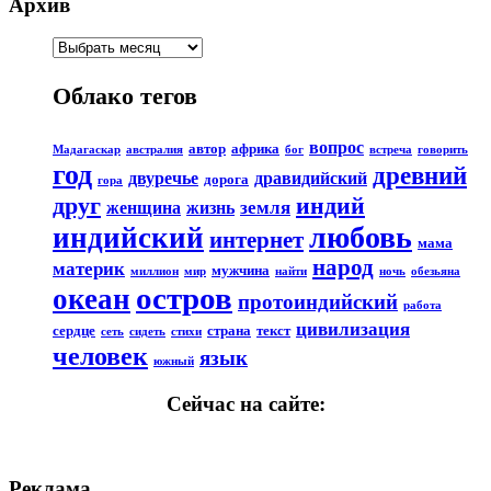
Архив
Облако тегов
вопрос
автор
африка
Мадагаскар
австралия
бог
встреча
говорить
год
древний
двуречье
дравидийский
дорога
гора
друг
индий
земля
женщина
жизнь
любовь
индийский
интернет
мама
народ
материк
мужчина
миллион
мир
найти
ночь
обезьяна
остров
океан
протоиндийский
работа
цивилизация
сердце
страна
текст
сеть
сидеть
стихи
человек
язык
южный
Сейчас на сайте:
Реклама