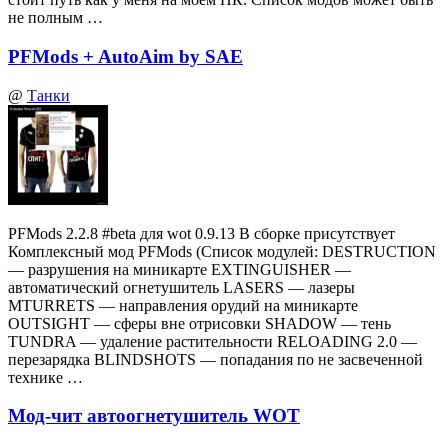
не полным …
PFMods + AutoAim by SAE
@
Танки
PFMods 2.2.8 #beta для wot 0.9.13 В сборке присутствует
Комплексный мод PFMods (Список модулей: DESTRUCTION
— разрушения на миникарте EXTINGUISHER —
автоматический огнетушитель LASERS — лазеры
MTURRETS — направления орудий на миникарте
OUTSIGHT — сферы вне отрисовки SHADOW — тень
TUNDRA — удаление растительности RELOADING 2.0 —
перезарядка BLINDSHOTS — попадания по не засвеченной
технике …
Мод-чит автоогнетушитель WOT