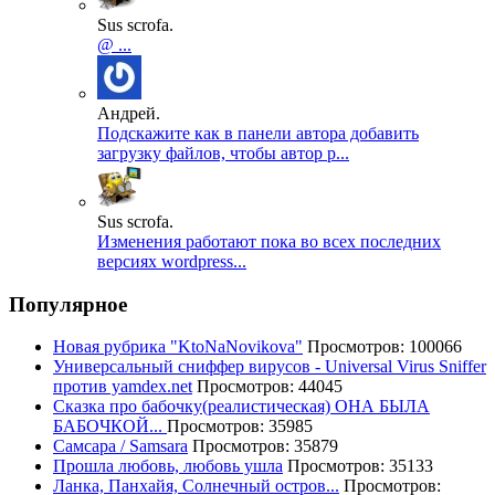
Sus scrofa.
@ ...
Андрей.
Подскажите как в панели автора добавить
загрузку файлов, чтобы автор р...
Sus scrofa.
Изменения работают пока во всех последних
версиях wordpress...
Популярное
Новая рубрика "KtoNaNovikova"
Просмотров: 100066
Универсальный сниффер вирусов - Universal Virus Sniffer
против yamdex.net
Просмотров: 44045
Сказка про бабочку(реалистическая) ОНА БЫЛА
БАБОЧКОЙ...
Просмотров: 35985
Самсара / Samsara
Просмотров: 35879
Прошла любовь, любовь ушла
Просмотров: 35133
Ланка, Панхайя, Солнечный остров...
Просмотров: