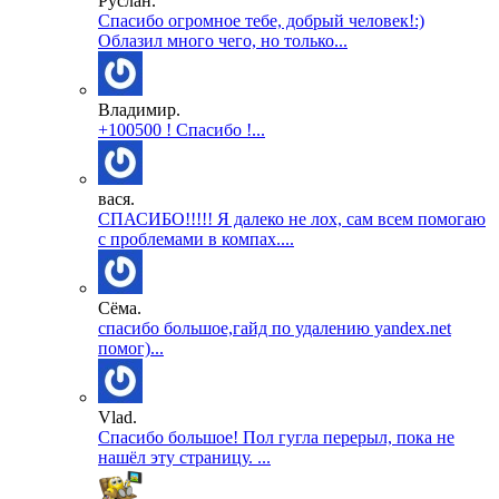
Руслан.
Спасибо огромное тебе, добрый человек!:)
Облазил много чего, но только...
Владимир.
+100500 ! Спасибо !...
вася.
СПАСИБО!!!!! Я далеко не лох, сам всем помогаю
с проблемами в компах....
Сёма.
спасибо большое,гайд по удалению yandex.net
помог)...
Vlad.
Спасибо большое! Пол гугла перерыл, пока не
нашёл эту страницу. ...