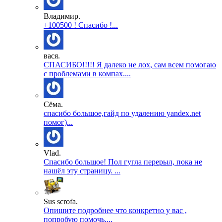
Владимир.
+100500 ! Спасибо !...
вася.
СПАСИБО!!!!! Я далеко не лох, сам всем помогаю
с проблемами в компах....
Сёма.
спасибо большое,гайд по удалению yandex.net
помог)...
Vlad.
Спасибо большое! Пол гугла перерыл, пока не
нашёл эту страницу. ...
Sus scrofa.
Опишите подробнее что конкретно у вас ,
попробую помочь....