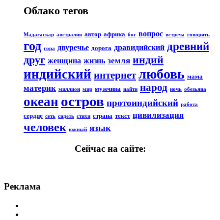
Облако тегов
вопрос
автор
африка
Мадагаскар
австралия
бог
встреча
говорить
год
древний
двуречье
дравидийский
дорога
гора
друг
индий
земля
женщина
жизнь
любовь
индийский
интернет
мама
народ
материк
мужчина
миллион
мир
найти
ночь
обезьяна
остров
океан
протоиндийский
работа
цивилизация
сердце
страна
текст
сеть
сидеть
стихи
человек
язык
южный
Сейчас на сайте:
Реклама