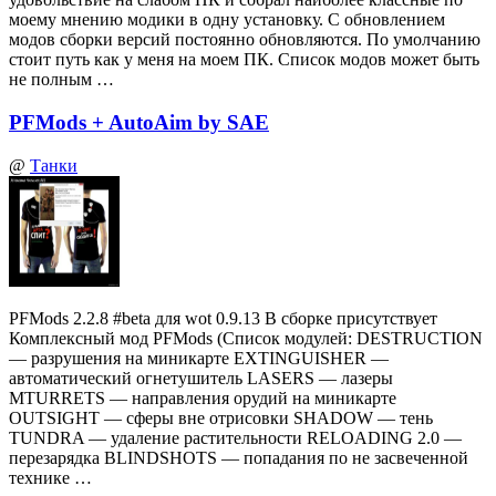
моему мнению модики в одну установку. С обновлением
модов сборки версий постоянно обновляются. По умолчанию
стоит путь как у меня на моем ПК. Список модов может быть
не полным …
PFMods + AutoAim by SAE
@
Танки
PFMods 2.2.8 #beta для wot 0.9.13 В сборке присутствует
Комплексный мод PFMods (Список модулей: DESTRUCTION
— разрушения на миникарте EXTINGUISHER —
автоматический огнетушитель LASERS — лазеры
MTURRETS — направления орудий на миникарте
OUTSIGHT — сферы вне отрисовки SHADOW — тень
TUNDRA — удаление растительности RELOADING 2.0 —
перезарядка BLINDSHOTS — попадания по не засвеченной
технике …