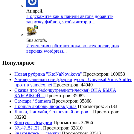
Андрей.
Подскажите как в панели автора добавить
загрузку файлов, чтобы автор р...
Sus scrofa.
Изменения работают пока во всех последних
версиях wordpress...
Популярное
Новая рубрика "KtoNaNovikova"
Просмотров: 100053
Универсальный сниффер вирусов - Universal Virus Sniffer
против yamdex.net
Просмотров: 44040
Сказка про бабочку(реалистическая) ОНА БЫЛА
БАБОЧКОЙ...
Просмотров: 35985
Самсара / Samsara
Просмотров: 35868
Прошла любовь, любовь ушла
Просмотров: 35133
Ланка, Панхайя, Солнечный остров...
Просмотров:
33292
Контуры Лемурии
Просмотров: 32866
3?..4?..5?..2?..
Просмотров: 32810
Знакомьтесь —лемуры
Просмотров: 32512