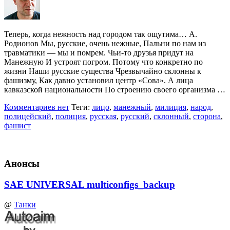
Теперь, когда нежность над городом так ощутима… А.
Родионов Мы, русские, очень нежные, Пальни по нам из
травматики — мы и помрем. Чьи-то друзья придут на
Манежную И устроят погром. Потому что конкретно по
жизни Наши русские существа Чрезвычайно склонны к
фашизму, Как давно установил центр «Сова». А лица
кавказской национальности По строению своего организма …
Комментариев нет
Теги:
лицо
,
манежный
,
милиция
,
народ
,
полицейский
,
полиция
,
русская
,
русский
,
склонный
,
сторона
,
фашист
Анонсы
SAE UNIVERSAL multiconfigs_backup
@
Танки