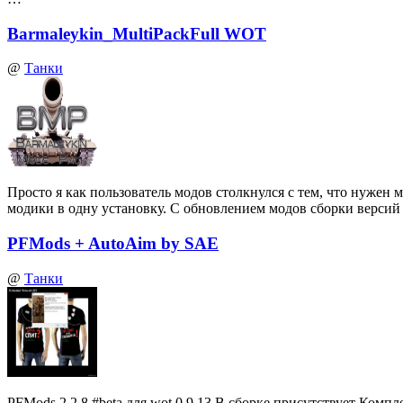
Barmaleykin_MultiPackFull WOT
@
Танки
Просто я как пользователь модов столкнулся с тем, что нуже
модики в одну установку. С обновлением модов сборки верси
PFMods + AutoAim by SAE
@
Танки
PFMods 2.2.8 #beta для wot 0.9.13 В сборке присутствует