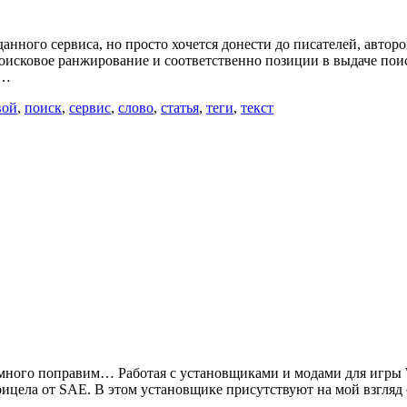
анного сервиса, но просто хочется донести до писателей, автор
поисковое ранжирование и соответственно позиции в выдаче поис
 …
вой
,
поиск
,
сервис
,
слово
,
статья
,
теги
,
текст
 немного поправим… Работая с установщиками и модами для игры 
рицела от SAE. В этом установщике присутствуют на мой взгля