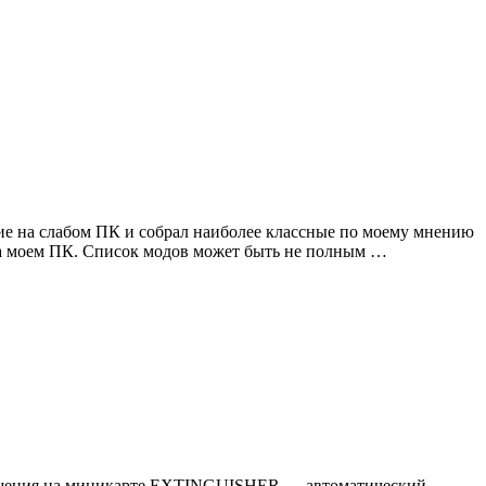
вие на слабом ПК и собрал наиболее классные по моему мнению
 на моем ПК. Список модов может быть не полным …
зрушения на миникарте EXTINGUISHER — автоматический