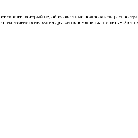
от скрипта который недобросовестные пользователи распростран
ричем изменить нельзя на другой поисковик т.к. пишет : «Этот