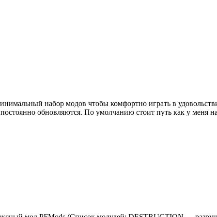
н минимальный набор модов чтобы комфортно играть в удовольст
й постоянно обновляются. По умолчанию стоит путь как у меня
 Комплексный мод PFMods (Список модулей: DESTRUCTION — ра