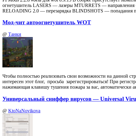
огнетушитель LASERS — лазеры MTURRETS — направления 
RELOADING 2.0 — перезарядка BLINDSHOTS — попадания по
Мод-чит автоогнетушитель WOT
@
Танки
Чтобы полностью реализовать свои возможности на данной стр
интересен этот блог, просьба зарегистрироваться! При регист
нажимающая клавишу тушения пожара за вас, автоматически а
Универсальный сниффер вирусов — Universal Virus
@
KtoNaNovikova