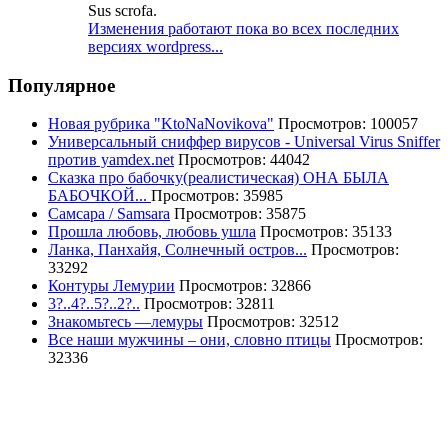
Sus scrofa.
Изменения работают пока во всех последних
версиях wordpress...
Популярное
Новая рубрика "KtoNaNovikova"
Просмотров: 100057
Универсальный сниффер вирусов - Universal Virus Sniffer
против yamdex.net
Просмотров: 44042
Сказка про бабочку(реалистическая) ОНА БЫЛА
БАБОЧКОЙ...
Просмотров: 35985
Самсара / Samsara
Просмотров: 35875
Прошла любовь, любовь ушла
Просмотров: 35133
Ланка, Панхайя, Солнечный остров...
Просмотров:
33292
Контуры Лемурии
Просмотров: 32866
3?..4?..5?..2?..
Просмотров: 32811
Знакомьтесь —лемуры
Просмотров: 32512
Все наши мужчины – они, словно птицы
Просмотров:
32336