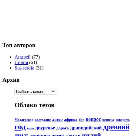
Топ авторов
Андрей
(77)
Лилия
(61)
Sus scrofa
(31)
Архив
Облако тегов
вопрос
автор
африка
Мадагаскар
австралия
бог
встреча
говорить
год
древний
двуречье
дравидийский
дорога
гора
друг
индий
земля
женщина
жизнь