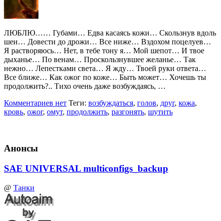
ЛЮБЛЮ…… Губами… Едва касаясь кожи… Скользнув вдоль
шеи… Довести до дрожи… Все ниже… Вздохом поцелуев…
Я растворяюсь… Нет, в тебе тону я… Мой шепот… И твое
дыханье… По венам… Проскользнувшее желанье… Так
нежно… Лепестками света… Я жду… Твоей руки ответа…
Все ближе… Как ожог по коже… Быть может… Хочешь ты
продолжить?.. Тихо очень даже возбуждаясь, …
Комментариев нет
Теги:
возбуждаться
,
голов
,
друг
,
кожа
,
кровь
,
ожог
,
омут
,
продолжить
,
разгонять
,
шутить
Анонсы
SAE UNIVERSAL multiconfigs_backup
@
Танки