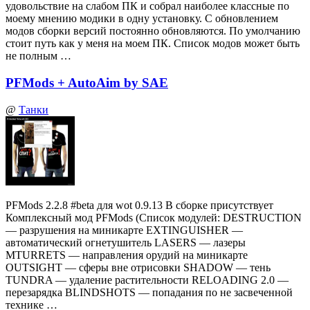
удовольствие на слабом ПК и собрал наиболее классные по
моему мнению модики в одну установку. С обновлением
модов сборки версий постоянно обновляются. По умолчанию
стоит путь как у меня на моем ПК. Список модов может быть
не полным …
PFMods + AutoAim by SAE
@
Танки
PFMods 2.2.8 #beta для wot 0.9.13 В сборке присутствует
Комплексный мод PFMods (Список модулей: DESTRUCTION
— разрушения на миникарте EXTINGUISHER —
автоматический огнетушитель LASERS — лазеры
MTURRETS — направления орудий на миникарте
OUTSIGHT — сферы вне отрисовки SHADOW — тень
TUNDRA — удаление растительности RELOADING 2.0 —
перезарядка BLINDSHOTS — попадания по не засвеченной
технике …