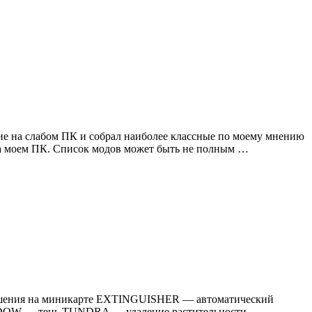
вие на слабом ПК и собрал наиболее классные по моему мнению
 на моем ПК. Список модов может быть не полным …
зрушения на миникарте EXTINGUISHER — автоматический
DOW — тень TUNDRA — удаление растительности