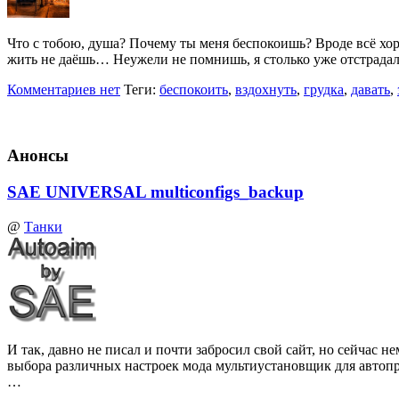
Что с тобою, душа? Почему ты меня беспокоишь? Вроде всё хо
жить не даёшь… Неужели не помнишь, я столько уже отстрадал
Комментариев нет
Теги:
беспокоить
,
вздохнуть
,
грудка
,
давать
,
Анонсы
SAE UNIVERSAL multiconfigs_backup
@
Танки
И так, давно не писал и почти забросил свой сайт, но сейчас
выбора различных настроек мода мультиустановщик для автоп
…