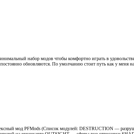
н минимальный набор модов чтобы комфортно играть в удовольст
й постоянно обновляются. По умолчанию стоит путь как у меня
 Комплексный мод PFMods (Список модулей: DESTRUCTION — ра
орудий на миникарте OUTSIGHT — сферы вне отрисовки SHA