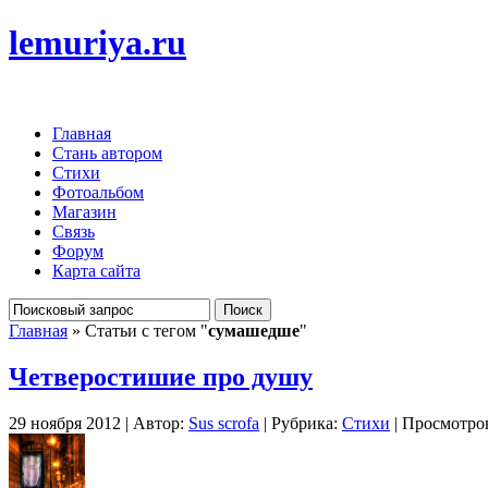
lemuriya.ru
Главная
Стань автором
Стихи
Фотоальбом
Магазин
Связь
Форум
Карта сайта
Главная
» Статьи с тегом "
сумашедше
"
Четверостишие про душу
29 ноября 2012 | Автор:
Sus scrofa
| Рубрика:
Стихи
| Просмотров