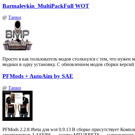
Barmaleykin_MultiPackFull WOT
@
Танки
Просто я как пользователь модов столкнулся с тем, что нуже
модики в одну установку. С обновлением модов сборки верси
PFMods + AutoAim by SAE
@
Танки
PFMods 2.2.8 #beta для wot 0.9.13 В сборке присутствует
огнетушитель LASERS — лазеры MTURRETS — направления 