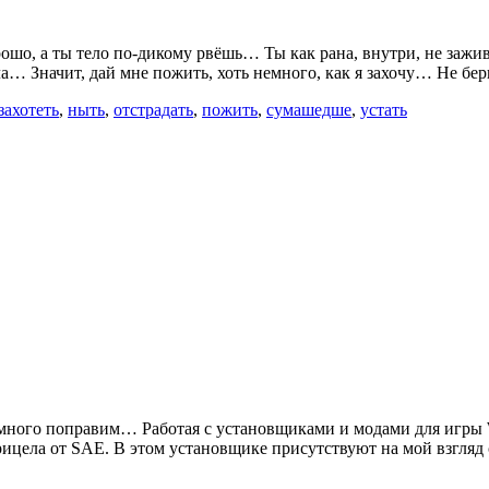
рошо, а ты тело по-дикому рвёшь… Ты как рана, внутри, не заж
а… Значит, дай мне пожить, хоть немного, как я захочу… Не бе
захотеть
,
ныть
,
отстрадать
,
пожить
,
сумашедше
,
устать
 немного поправим… Работая с установщиками и модами для игры 
рицела от SAE. В этом установщике присутствуют на мой взгля