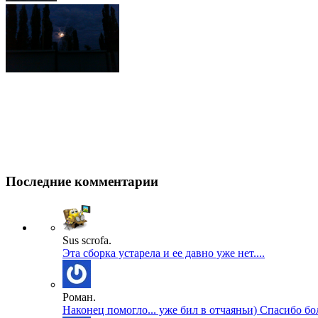
Последние комментарии
Sus scrofa.
Эта сборка устарела и ее давно уже нет....
Роман.
Наконец помогло... уже бил в отчаяньи) Спасибо бол