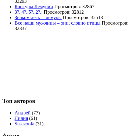
33293
Контуры Лемурии
Просмотров: 32867
3?..4?..5?..2?..
Просмотров: 32812
Знакомьтесь —лемуры
Просмотров: 32513
Все наши мужчины – они, словно птицы
Просмотров:
32337
Топ авторов
Андрей
(77)
Лилия
(61)
Sus scrofa
(31)
Архив