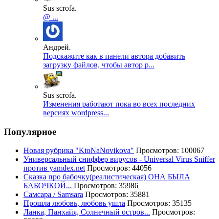
Sus scrofa.
@ ...
Андрей.
Подскажите как в панели автора добавить
загрузку файлов, чтобы автор р...
Sus scrofa.
Изменения работают пока во всех последних
версиях wordpress...
Популярное
Новая рубрика "KtoNaNovikova"
Просмотров: 100067
Универсальный сниффер вирусов - Universal Virus Sniffer
против yamdex.net
Просмотров: 44056
Сказка про бабочку(реалистическая) ОНА БЫЛА
БАБОЧКОЙ...
Просмотров: 35986
Самсара / Samsara
Просмотров: 35881
Прошла любовь, любовь ушла
Просмотров: 35135
Ланка, Панхайя, Солнечный остров...
Просмотров: