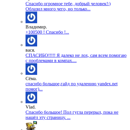
Спасибо огромное тебе, добрый человек!:)
Облазил много чего, но только...
Владимир.
+100500 ! Спасибо !...
вася.
СПАСИБО!!!!! Я далеко не лох, сам всем помогаю
с проблемами в компах....
Сёма.
спасибо большое,гайд по удалению yandex.net
помог)...
Vlad.
Спасибо большое! Пол гугла перерыл, пока не
нашёл эту страницу. ...