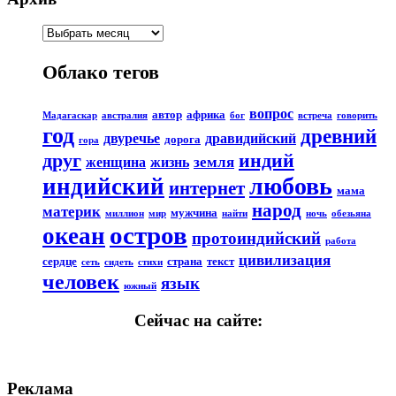
Облако тегов
вопрос
автор
африка
Мадагаскар
австралия
бог
встреча
говорить
год
древний
двуречье
дравидийский
дорога
гора
друг
индий
земля
женщина
жизнь
любовь
индийский
интернет
мама
народ
материк
мужчина
миллион
мир
найти
ночь
обезьяна
остров
океан
протоиндийский
работа
цивилизация
сердце
страна
текст
сеть
сидеть
стихи
человек
язык
южный
Сейчас на сайте:
Реклама