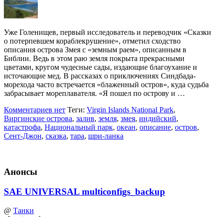
Уже Голенищев, первый исследователь и переводчик «Сказки
о потерпевшем кораблекрушение», отметил сходство
описания острова Змея с «земным раем», описанным в
Библии. Ведь в этом раю земля покрыта прекрасными
цветами, кругом чудесные сады, издающие благоухание и
источающие мед. В рассказах о приключениях Синдбада-
морехода часто встречается «блаженный остров», куда судьба
забрасывает мореплавателя. «Я пошел по острову и …
Комментариев нет
Теги:
Virgin Islands National Park
,
Виргинские острова
,
залив
,
земля
,
змея
,
индийский
,
катастрофа
,
Национальный парк
,
океан
,
описание
,
остров
,
Сент-Джон
,
сказка
,
тара
,
шри-ланка
Анонсы
SAE UNIVERSAL multiconfigs_backup
@
Танки