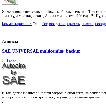
Я вчера вождение сдавала – Боже мой, какая ерунда! То я слиш
знал, куда мне надо ехать, А орал с испугом: «Не туда!!!» Ну, 
Комментариев нет
Теги:
бог
,
вождение
,
кричать
,
помеха
,
посид
Анонсы
SAE UNIVERSAL multiconfigs_backup
@
Танки
И так, давно не писал и почти забросил свой сайт, но сейчас
выбора различных настроек мода мультиустановщик для автоп
…