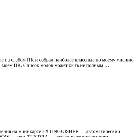
вие на слабом ПК и собрал наиболее классные по моему мнению
 на моем ПК. Список модов может быть не полным …
зрушения на миникарте EXTINGUISHER — автоматический
DOW — тень TUNDRA — удаление растительности