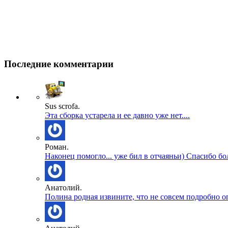
Последние комментарии
Sus scrofa.
Эта сборка устарела и ее давно уже нет....
Роман.
Наконец помогло... уже бил в отчаяньи) Спасибо бол
Анатолий.
Полина родная извините, что не совсем подробно оп