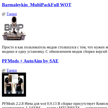
Barmaleykin_MultiPackFull WOT
@
Танки
Просто я как пользователь модов столкнулся с тем, что нуже
модики в одну установку. С обновлением модов сборки верси
PFMods + AutoAim by SAE
@
Танки
PFMods 2.2.8 #beta для wot 0.9.13 В сборке присутствует
огнетушитель LASERS — лазеры MTURRETS — направления 