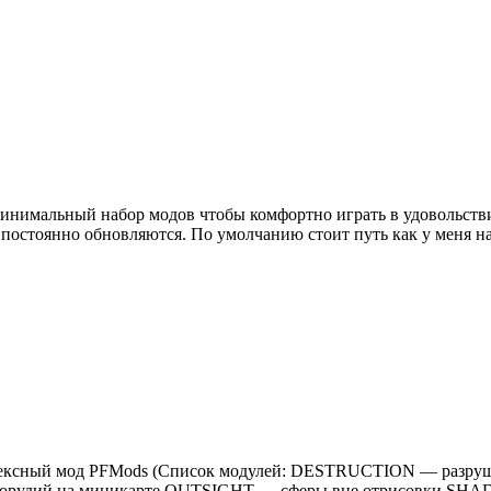
н минимальный набор модов чтобы комфортно играть в удовольст
й постоянно обновляются. По умолчанию стоит путь как у меня
 Комплексный мод PFMods (Список модулей: DESTRUCTION — ра
орудий на миникарте OUTSIGHT — сферы вне отрисовки SHA