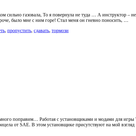
ком сильно газовала, То я повернула не туда … А инструктор – н
короче, было мне с ним горе! Стал меня он гневно поносить, …
еть
,
пропустить
,
сдавать
,
тормози
 немного поправим… Работая с установщиками и модами для игры 
рицела от SAE. В этом установщике присутствуют на мой взгля