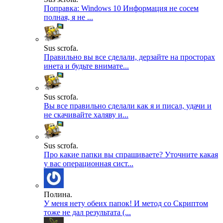
Поправка: Windows 10 Информация не сосем
полная, я не ...
Sus scrofa.
Правильно вы все сделали, дерзайте на просторах
инета и будьте внимате...
Sus scrofa.
Вы все правильно сделали как я и писал, удачи и
не скачивайте халяву и...
Sus scrofa.
Про какие папки вы спрашиваете? Уточните какая
у вас операционная сист...
Полина.
У меня нету обеих папок! И метод со Скриптом
тоже не дал результата (...