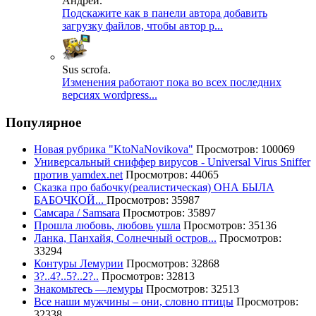
Андрей.
Подскажите как в панели автора добавить
загрузку файлов, чтобы автор р...
Sus scrofa.
Изменения работают пока во всех последних
версиях wordpress...
Популярное
Новая рубрика "KtoNaNovikova"
Просмотров: 100069
Универсальный сниффер вирусов - Universal Virus Sniffer
против yamdex.net
Просмотров: 44065
Сказка про бабочку(реалистическая) ОНА БЫЛА
БАБОЧКОЙ...
Просмотров: 35987
Самсара / Samsara
Просмотров: 35897
Прошла любовь, любовь ушла
Просмотров: 35136
Ланка, Панхайя, Солнечный остров...
Просмотров:
33294
Контуры Лемурии
Просмотров: 32868
3?..4?..5?..2?..
Просмотров: 32813
Знакомьтесь —лемуры
Просмотров: 32513
Все наши мужчины – они, словно птицы
Просмотров:
32338