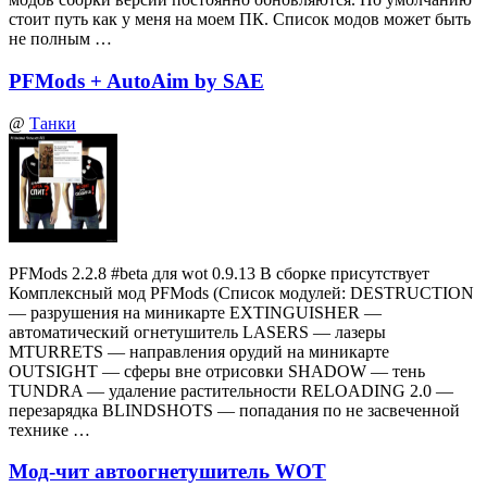
стоит путь как у меня на моем ПК. Список модов может быть
не полным …
PFMods + AutoAim by SAE
@
Танки
PFMods 2.2.8 #beta для wot 0.9.13 В сборке присутствует
Комплексный мод PFMods (Список модулей: DESTRUCTION
— разрушения на миникарте EXTINGUISHER —
автоматический огнетушитель LASERS — лазеры
MTURRETS — направления орудий на миникарте
OUTSIGHT — сферы вне отрисовки SHADOW — тень
TUNDRA — удаление растительности RELOADING 2.0 —
перезарядка BLINDSHOTS — попадания по не засвеченной
технике …
Мод-чит автоогнетушитель WOT