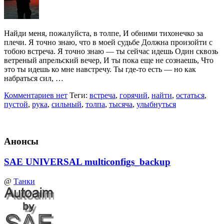
Найди меня, пожалуйста, в толпе, И обними тихонечко за
плечи. Я точно знаю, что в моей судьбе Должна произойти с
тобою встреча. Я точно знаю — ты сейчас идешь Один сквозь
ветреный апрельский вечер, И ты пока еще не сознаешь, Что
это ты идешь ко мне навстречу. Ты где-то есть — но как
набраться сил, …
Комментариев нет
Теги:
встреча
,
горячий
,
найти
,
остаться
,
пустой
,
рука
,
сильный
,
толпа
,
тысяча
,
улыбнуться
Анонсы
SAE UNIVERSAL multiconfigs_backup
@
Танки