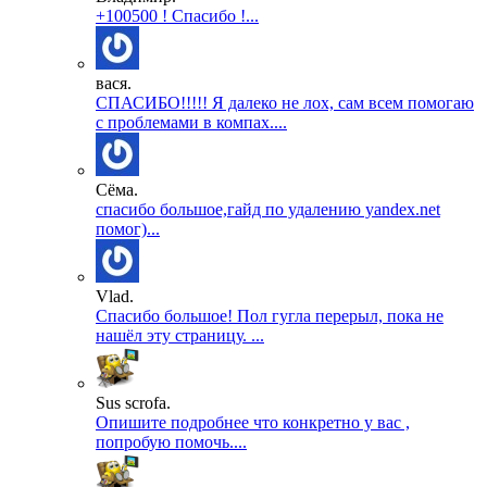
+100500 ! Спасибо !...
вася.
СПАСИБО!!!!! Я далеко не лох, сам всем помогаю
с проблемами в компах....
Сёма.
спасибо большое,гайд по удалению yandex.net
помог)...
Vlad.
Спасибо большое! Пол гугла перерыл, пока не
нашёл эту страницу. ...
Sus scrofa.
Опишите подробнее что конкретно у вас ,
попробую помочь....