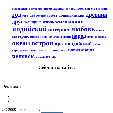
вопрос
автор
африка
Мадагаскар
австралия
бог
встреча
говорить
год
древний
двуречье
дравидийский
дорога
гора
друг
индий
земля
женщина
жизнь
любовь
индийский
интернет
мама
народ
материк
мужчина
миллион
мир
найти
ночь
обезьяна
остров
океан
протоиндийский
работа
цивилизация
сердце
страна
текст
сеть
сидеть
стихи
человек
язык
южный
Сейчас на сайте:
Реклама
.
© 2009 - 2026
lemuriya.ru