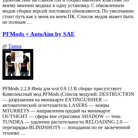
моему мнению модики в одну установку. С обновлением
модов сборки версий постоянно обновляются. По умолчанию
стоит путь как у меня на моем ПК. Список модов может быть
не полным …
PFMods + AutoAim by SAE
@
Танки
PFMods 2.2.8 #beta для wot 0.9.13 В сборке присутствует
Комплексный мод PFMods (Список модулей: DESTRUCTION
— разрушения на миникарте EXTINGUISHER —
автоматический огнетушитель LASERS — лазеры
MTURRETS — направления орудий на миникарте
OUTSIGHT — сферы вне отрисовки SHADOW — тень
TUNDRA — удаление растительности RELOADING 2.0 —
перезарядка BLINDSHOTS — попадания по не засвеченной
технике …