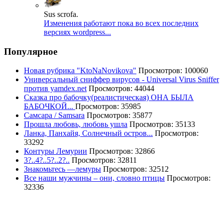
Sus scrofa.
Изменения работают пока во всех последних
версиях wordpress...
Популярное
Новая рубрика "KtoNaNovikova"
Просмотров: 100060
Универсальный сниффер вирусов - Universal Virus Sniffer
против yamdex.net
Просмотров: 44044
Сказка про бабочку(реалистическая) ОНА БЫЛА
БАБОЧКОЙ...
Просмотров: 35985
Самсара / Samsara
Просмотров: 35877
Прошла любовь, любовь ушла
Просмотров: 35133
Ланка, Панхайя, Солнечный остров...
Просмотров:
33292
Контуры Лемурии
Просмотров: 32866
3?..4?..5?..2?..
Просмотров: 32811
Знакомьтесь —лемуры
Просмотров: 32512
Все наши мужчины – они, словно птицы
Просмотров:
32336