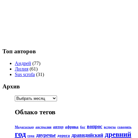
Топ авторов
Андрей
(77)
Лилия
(61)
Sus scrofa
(31)
Архив
Облако тегов
вопрос
автор
африка
Мадагаскар
австралия
бог
встреча
говорить
год
древний
двуречье
дравидийский
дорога
гора