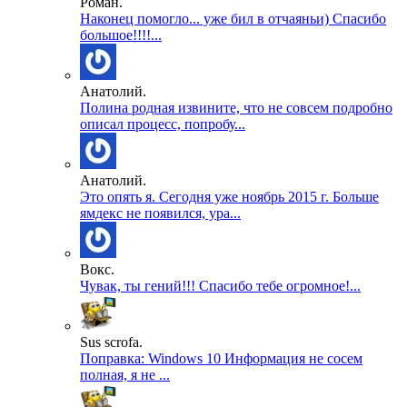
Роман.
Наконец помогло... уже бил в отчаяньи) Спасибо
большое!!!!...
Анатолий.
Полина родная извините, что не совсем подробно
описал процесс, попробу...
Анатолий.
Это опять я. Сегодня уже ноябрь 2015 г. Больше
ямдекс не появился, ура...
Вокс.
Чувак, ты гений!!! Спасибо тебе огромное!...
Sus scrofa.
Поправка: Windows 10 Информация не сосем
полная, я не ...