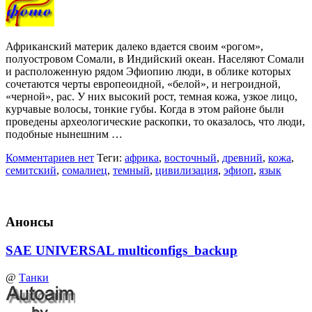
Африканский материк далеко вдается своим «рогом»,
полуостровом Сомали, в Индийский океан. Населяют Сомали
и расположенную рядом Эфиопию люди, в облике которых
сочетаются черты европеоидной, «белой», и негроидной,
«черной», рас. У них высокий рост, темная кожа, узкое лицо,
курчавые волосы, тонкие губы. Когда в этом районе были
проведены археологические раскопки, то оказалось, что люди,
подобные нынешним …
Комментариев нет
Теги:
африка
,
восточный
,
древний
,
кожа
,
семитский
,
сомалиец
,
темный
,
цивилизация
,
эфиоп
,
язык
Анонсы
SAE UNIVERSAL multiconfigs_backup
@
Танки