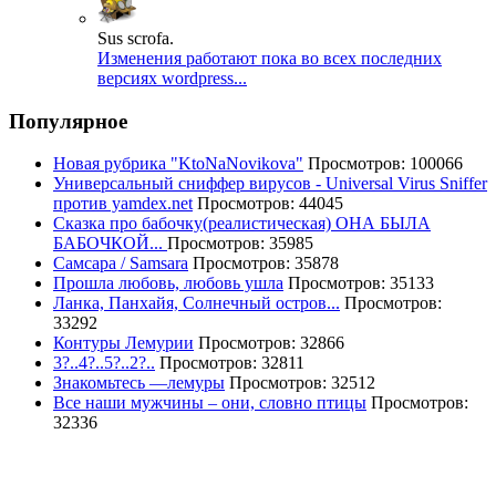
Sus scrofa.
Изменения работают пока во всех последних
версиях wordpress...
Популярное
Новая рубрика "KtoNaNovikova"
Просмотров: 100066
Универсальный сниффер вирусов - Universal Virus Sniffer
против yamdex.net
Просмотров: 44045
Сказка про бабочку(реалистическая) ОНА БЫЛА
БАБОЧКОЙ...
Просмотров: 35985
Самсара / Samsara
Просмотров: 35878
Прошла любовь, любовь ушла
Просмотров: 35133
Ланка, Панхайя, Солнечный остров...
Просмотров:
33292
Контуры Лемурии
Просмотров: 32866
3?..4?..5?..2?..
Просмотров: 32811
Знакомьтесь —лемуры
Просмотров: 32512
Все наши мужчины – они, словно птицы
Просмотров:
32336