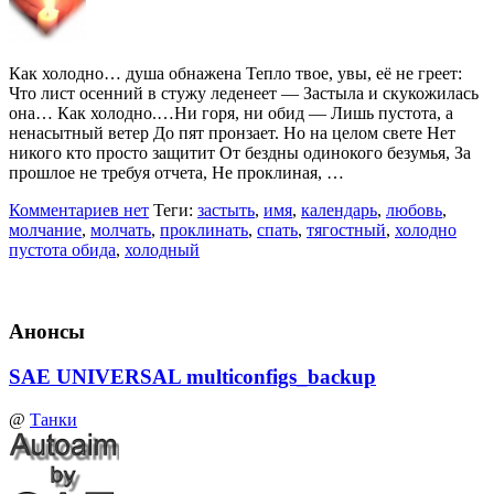
Как холодно… душа обнажена Тепло твое, увы, её не греет:
Что лист осенний в стужу леденеет — Застыла и скукожилась
она… Как холодно.…Ни горя, ни обид — Лишь пустота, а
ненасытный ветер До пят пронзает. Но на целом свете Нет
никого кто просто защитит От бездны одинокого безумья, За
прошлое не требуя отчета, Не проклиная, …
Комментариев нет
Теги:
застыть
,
имя
,
календарь
,
любовь
,
молчание
,
молчать
,
проклинать
,
спать
,
тягостный
,
холодно
пустота обида
,
холодный
Анонсы
SAE UNIVERSAL multiconfigs_backup
@
Танки