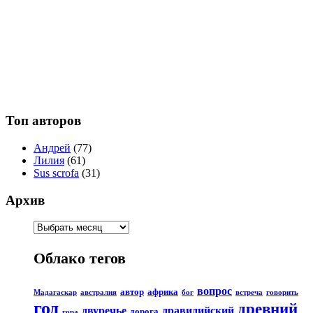
Топ авторов
Андрей
(77)
Лилия
(61)
Sus scrofa
(31)
Архив
Облако тегов
вопрос
автор
африка
Мадагаскар
австралия
бог
встреча
говорить
год
древний
двуречье
дравидийский
дорога
гора