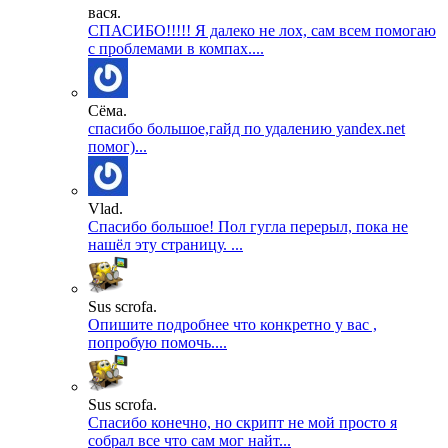
вася.
СПАСИБО!!!!! Я далеко не лох, сам всем помогаю
с проблемами в компах....
Сёма.
спасибо большое,гайд по удалению yandex.net
помог)...
Vlad.
Спасибо большое! Пол гугла перерыл, пока не
нашёл эту страницу. ...
Sus scrofa.
Опишите подробнее что конкретно у вас ,
попробую помочь....
Sus scrofa.
Спасибо конечно, но скрипт не мой просто я
собрал все что сам мог найт...