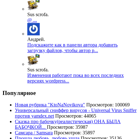
Sus scrofa.
@ ...
Андрей.
Подскажите как в панели автора добавить
загрузку файлов, чтобы автор р...
Sus scrofa.
Изменения работают пока во всех последних
версиях wordpress...
Популярное
Новая рубрика "KtoNaNovikova"
Просмотров: 100069
Универсальный сниффер вирусов - Universal Virus Sniffer
против yamdex.net
Просмотров: 44065
Сказка про бабочку(реалистическая) ОНА БЫЛА
БАБОЧКОЙ...
Просмотров: 35987
Самсара / Samsara
Просмотров: 35897
Прошла любовь, любовь ушла
Просмотров: 35136