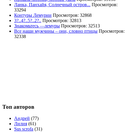
Ланка, Панхайя, Солнечный остров...
Просмотров:
33294
Контуры Лемурии
Просмотров: 32868
3?..4?..5?..2?..
Просмотров: 32813
Знакомьтесь —лемуры
Просмотров: 32513
Все наши мужчины – они, словно птицы
Просмотров:
32338
Топ авторов
Андрей
(77)
Лилия
(61)
Sus scrofa
(31)