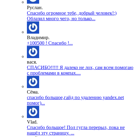
Руслан.
Спасибо огромное тебе, добрый человек!:)
Облазил много чего, но только...
Владимир.
+100500 ! Спасибо !...
вася.
СПАСИБО!!!!! Я далеко не лох, сам всем помогаю
с проблемами в компах....
Сёма.
спасибо большое,гайд по удалению yandex.net
помог)...
Vlad.
Спасибо большое! Пол гугла перерыл, пока не
нашёл эту страницу. ...