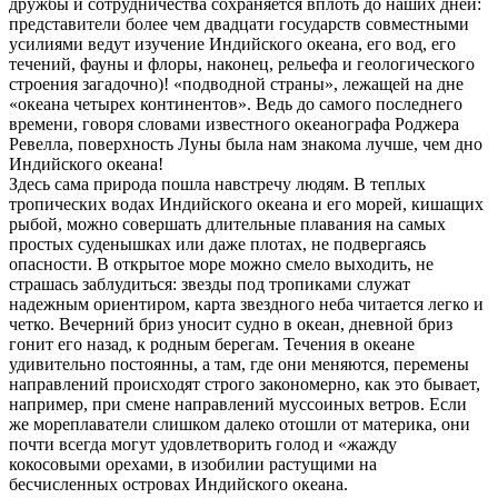
дружбы и сотрудничества сохраняется вплоть до наших дней:
представители более чем двадцати государств совместными
усилиями ведут изучение Индийского океана, его вод, его
течений, фауны и флоры, наконец, рельефа и геологического
строения загадочно)! «подводной страны», лежащей на дне
«океана четырех континентов». Ведь до самого последнего
времени, говоря словами известного океанографа Роджера
Ревелла, поверхность Луны была нам знакома лучше, чем дно
Индийского океана!
Здесь сама природа пошла навстречу людям. В теплых
тропических водах Индийского океана и его морей, кишащих
рыбой, можно совершать длительные плавания на самых
простых суденышках или даже плотах, не подвергаясь
опасности. В открытое море можно смело выходить, не
страшась заблудиться: звезды под тропиками служат
надежным ориентиром, карта звездного неба читается легко и
четко. Вечерний бриз уносит судно в океан, дневной бриз
гонит его назад, к родным берегам. Течения в океане
удивительно постоянны, а там, где они меняются, перемены
направлений происходят строго закономерно, как это бывает,
например, при смене направлений муссоиных ветров. Если
же мореплаватели слишком далеко отошли от материка, они
почти всегда могут удовлетворить голод и «жажду
кокосовыми орехами, в изобилии растущими на
бесчисленных островах Индийского океана.