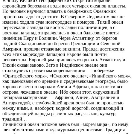
В эпоху Великих географических открытий корабли
европейцев бороздили воды всех четырех океанов планеты.
Но человек научился плавать в безбрежных Океанских
просторах задолго до этого. В Северном Ледовитом океане
издавна ходили суда новгородцев и поморов. Тихий океан
пересекали с запада па восток ладьи полинезийцев, а с
востока на запад отправлялись п океан бальсовые илоты
индейцев Перу и Боливии. Через Атлантику, от берегов
родной Скандинавии до берегов Гренландии и Северной
Америки, прошли отважные викинги. Правда, достижения
всех этих мореходов Западной Европе были почти
неизвестны. Европейцам пришлось открывать Атлантику и
Тихий океан заново. Зато в Индийском океане они
столкнулись с развитым мореплаванием — побережье
«Эритрейского моря», «Южного океана», «Индийского моря»,
как именовали его древние и средневековые географы, было
хорошо известно народам Азии и Африки, как и почти все
острова, лежащие в океане. Ибо океан этот, окруженный
четырьмя материками — Африкой, Азией, Австралией и
Антарктидой, с глубочайшей древности был не пропастью
между ними, а, наоборот, водной дорогой, соединяющей и
объединяющей народы различных рас, языков, культур,
традиций…
Индийский океан испокон веков был «морем мира», по нему
шел обмен товарами и культурными ценностями. Традиция