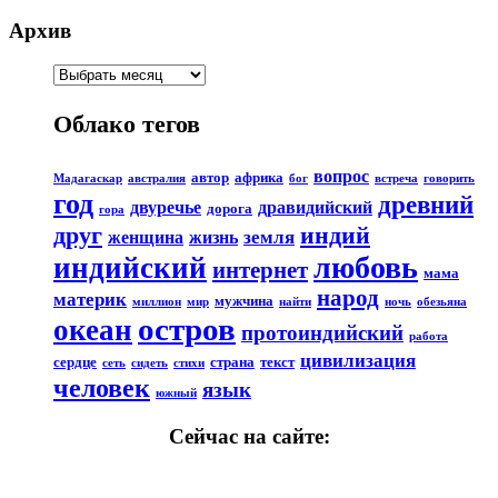
Архив
Облако тегов
вопрос
автор
африка
Мадагаскар
австралия
бог
встреча
говорить
год
древний
двуречье
дравидийский
дорога
гора
друг
индий
земля
женщина
жизнь
любовь
индийский
интернет
мама
народ
материк
мужчина
миллион
мир
найти
ночь
обезьяна
остров
океан
протоиндийский
работа
цивилизация
сердце
страна
текст
сеть
сидеть
стихи
человек
язык
южный
Сейчас на сайте: