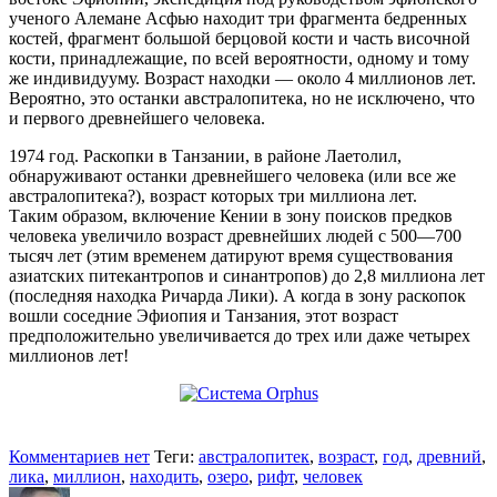
ученого Алемане Асфью находит три фрагмента бедренных
костей, фрагмент большой берцовой кости и часть височной
кости, принадлежащие, по всей вероятности, одному и тому
же индивидууму. Возраст находки — около 4 миллионов лет.
Вероятно, это останки австралопитека, но не исключено, что
и первого древнейшего человека.
1974 год. Раскопки в Танзании, в районе Лаетолил,
обнаруживают останки древнейшего человека (или все же
австралопитека?), возраст которых три миллиона лет.
Таким образом, включение Кении в зону поисков предков
человека увеличило возраст древнейших людей с 500—700
тысяч лет (этим временем датируют время существования
азиатских питекантропов и синантропов) до 2,8 миллиона лет
(последняя находка Ричарда Лики). А когда в зону раскопок
вошли соседние Эфиопия и Танзания, этот возраст
предположительно увеличивается до трех или даже четырех
миллионов лет!
Комментариев нет
Теги:
австралопитек
,
возраст
,
год
,
древний
,
лика
,
миллион
,
находить
,
озеро
,
рифт
,
человек