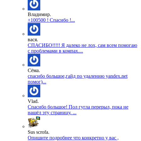
Владимир.
+100500 ! Спасибо !...
вася.
СПАСИБО!!!!! Я далеко не лох, сам всем помогаю
с проблемами в компах....
Сёма.
спасибо большое,гайд по удалению yandex.net
помог)...
Vlad.
Спасибо большое! Пол гугла перерыл, пока не
нашёл эту страницу. ...
Sus scrofa.
Опишите подробнее что конкретно у вас ,