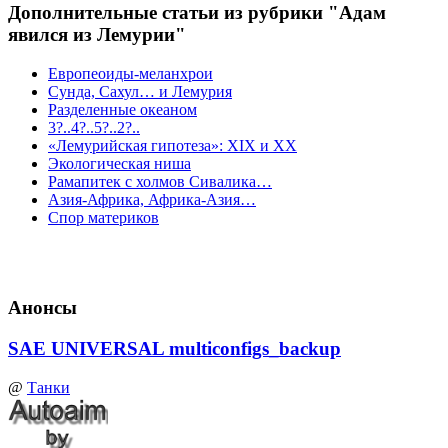
Дополнительные статьи из рубрики "Адам
явился из Лемурии"
Европеоиды-меланхрои
Сунда, Сахул… и Лемурия
Разделенные океаном
3?..4?..5?..2?..
«Лемурийская гипотеза»: XIX и XX
Экологическая ниша
Рамапитек с холмов Сивалика…
Азия-Африка, Африка-Азия…
Спор материков
Анонсы
SAE UNIVERSAL multiconfigs_backup
@
Танки