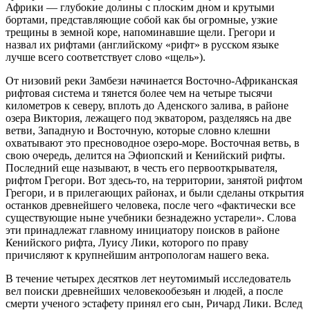
Африки — глубокие долины с плоским дном и крутыми
бортами, представляющие собой как бы огромные, узкие
трещины в земной коре, напоминавшие щели. Грегори и
назвал их рифтами (английскому «рифт» в русском языке
лучше всего соответствует слово «щель»).
От низовий реки Замбези начинается Восточно-Африканская
рифтовая система и тянется более чем на четыре тысячи
километров к северу, вплоть до Аденского залива, в районе
озера Виктория, лежащего под экватором, разделяясь на две
ветви, Западную и Восточную, которые словно клешни
охватывают это пресноводное озеро-море. Восточная ветвь, в
свою очередь, делится на Эфиопский и Кенийский рифты.
Последний еще называют, в честь его первооткрывателя,
рифтом Грегори. Вот здесь-то, на территории, занятой рифтом
Грегори, и в прилегающих районах, и были сделаны открытия
останков древнейшего человека, после чего «фактически все
существующие ныне учебники безнадежно устарели». Слова
эти принадлежат главному инициатору поисков в районе
Кенийского рифта, Луису Лики, которого по праву
причисляют к крупнейшим антропологам нашего века.
В течение четырех десятков лет неутомимый исследователь
вел поиски древнейших человекообезьян и людей, а после
смерти ученого эстафету принял его сын, Ричард Лики. Вслед