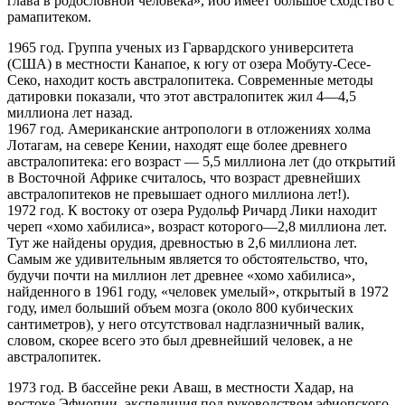
глава в родословной человека», ибо имеет большое сходство с
рамапитеком.
1965 год. Группа ученых из Гарвардского университета
(США) в местности Канапое, к югу от озера Мобуту-Сесе-
Секо, находит кость австралопитека. Современные методы
датировки показали, что этот австралопитек жил 4—4,5
миллиона лет назад.
1967 год. Американские антропологи в отложениях холма
Лотагам, на севере Кении, находят еще более древнего
австралопитека: его возраст — 5,5 миллиона лет (до открытий
в Восточной Африке считалось, что возраст древнейших
австралопитеков не превышает одного миллиона лет!).
1972 год. К востоку от озера Рудольф Ричард Лики находит
череп «хомо хабилиса», возраст которого—2,8 миллиона лет.
Тут же найдены орудия, древностью в 2,6 миллиона лет.
Самым же удивительным является то обстоятельство, что,
будучи почти на миллион лет древнее «хомо хабилиса»,
найденного в 1961 году, «человек умелый», открытый в 1972
году, имел больший объем мозга (около 800 кубических
сантиметров), у него отсутствовал надглазничный валик,
словом, скорее всего это был древнейший человек, а не
австралопитек.
1973 год. В бассейне реки Аваш, в местности Хадар, на
востоке Эфиопии, экспедиция под руководством эфиопского