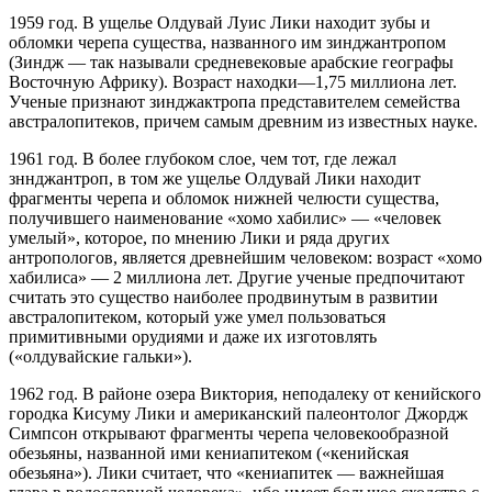
1959 год. В ущелье Олдувай Луис Лики находит зубы и
обломки черепа существа, названного им зинджантропом
(Зиндж — так называли средневековые арабские географы
Восточную Африку). Возраст находки—1,75 миллиона лет.
Ученые признают зинджактропа представителем семейства
австралопитеков, причем самым древним из известных науке.
1961 год. В более глубоком слое, чем тот, где лежал
зннджантроп, в том же ущелье Олдувай Лики находит
фрагменты черепа и обломок нижней челюсти существа,
получившего наименование «хомо хабилис» — «человек
умелый», которое, по мнению Лики и ряда других
антропологов, является древнейшим человеком: возраст «хомо
хабилиса» — 2 миллиона лет. Другие ученые предпочитают
считать это существо наиболее продвинутым в развитии
австралопитеком, который уже умел пользоваться
примитивными орудиями и даже их изготовлять
(«олдувайские гальки»).
1962 год. В районе озера Виктория, неподалеку от кенийского
городка Кисуму Лики и американский палеонтолог Джордж
Симпсон открывают фрагменты черепа человекообразной
обезьяны, названной ими кениапитеком («кенийская
обезьяна»). Лики считает, что «кениапитек — важнейшая