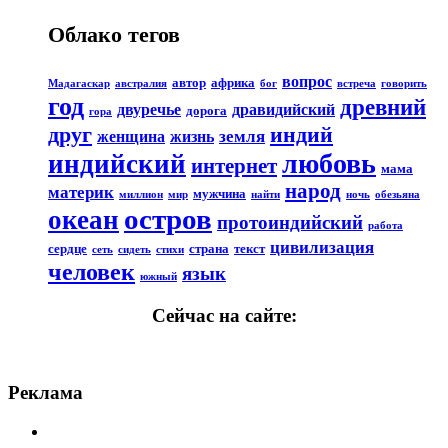
Облако тегов
вопрос
автор
африка
Мадагаскар
австралия
бог
встреча
говорить
год
древний
двуречье
дравидийский
дорога
гора
друг
индий
земля
женщина
жизнь
любовь
индийский
интернет
мама
народ
материк
мужчина
миллион
мир
найти
ночь
обезьяна
остров
океан
протоиндийский
работа
цивилизация
сердце
страна
текст
сеть
сидеть
стихи
человек
язык
южный
Сейчас на сайте:
Реклама