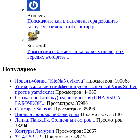
Андрей.
Подскажите как в панели автора добавить
загрузку файлов, чтобы автор р...
Sus scrofa.
Изменения работают пока во всех последних
версиях wordpress...
Популярное
Новая рубрика "KtoNaNovikova"
Просмотров: 100068
Универсальный сниффер вирусов - Universal Virus Sniffer
против yamdex.net
Просмотров: 44065
Сказка про бабочку(реалистическая) ОНА БЫЛА
БАБОЧКОЙ...
Просмотров: 35986
Самсара / Samsara
Просмотров: 35896
Прошла любовь, любовь ушла
Просмотров: 35136
Ланка, Панхайя, Солнечный остров...
Просмотров:
33294
Контуры Лемурии
Просмотров: 32867
3?..4?..5?..2?..
Просмотров: 32813