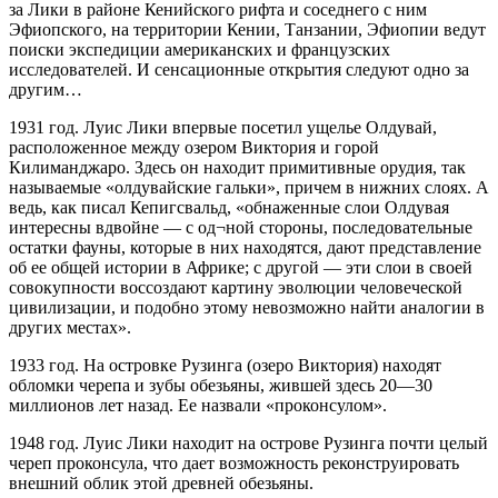
за Лики в районе Кенийского рифта и соседнего с ним
Эфиопского, на территории Кении, Танзании, Эфиопии ведут
поиски экспедиции американских и французских
исследователей. И сенсационные открытия следуют одно за
другим…
1931 год. Луис Лики впервые посетил ущелье Олдувай,
расположенное между озером Виктория и горой
Килиманджаро. Здесь он находит примитивные орудия, так
называемые «олдувайские гальки», причем в нижних слоях. А
ведь, как писал Кепигсвальд, «обнаженные слои Олдувая
интересны вдвойне — с од¬ной стороны, последовательные
остатки фауны, которые в них находятся, дают представление
об ее общей истории в Африке; с другой — эти слои в своей
совокупности воссоздают картину эволюции человеческой
цивилизации, и подобно этому невозможно найти аналогии в
других местах».
1933 год. На островке Рузинга (озеро Виктория) находят
обломки черепа и зубы обезьяны, жившей здесь 20—30
миллионов лет назад. Ее назвали «проконсулом».
1948 год. Луис Лики находит на острове Рузинга почти целый
череп проконсула, что дает возможность реконструировать
внешний облик этой древней обезьяны.