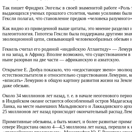
Так пишет Фридрих Энгельс в своей знаменитой работе «Роль т
выдающихся ученых прошлого столетия, чьими усилиями были 
Гексли полагал, что становление предков «человека разумного
Как видно из приведенной выше цитаты, это мнение разделял 
палеонтология. Гипотеза Гексли была поддержана другими зн
эволюционной цепи, связывающей человекообразных обезьян и 
Геккель считал его родиной «индийскую Атлантиду» — Лемурию
и на запад, в Африку. Вполне возможно, что существованием в
ныне разорван на две части — африканскую и азиатскую.
Открытие Е. Дюбуа показало, что «недостающее звено» эволюц
естествоиспытателя и относительно существования Лемурии, к
«вписать» Лемурию в общую картину развития жизни на Земле 
даже обезьян.
Около 34 миллионов лет назад, т. е. в начале неогенового пер
в Индийском океане остаются обособленный остров Мадагаскар
Ланка, на месте нынешних Мальдивского и Лаккадивского арх
25 миллионов лет назад происходит окончательный распад Лем
Примитивные обезьяны, а быть может, и более развитые примат
севере Индостана около 4—4,5 миллиона лет назад, перешли к