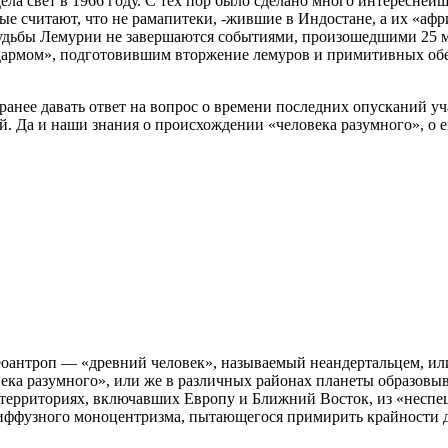
а свет в 1966 году. С тех пор было сделано много интереснейш
ые считают, что не рамапитеки, -жившие в Индостане, а их «аф
удьбы Лемурии не завершаются событиями, произошедшими 25 м
дармом», подготовившим вторжение лемуров и примитивных обезь
нее давать ответ на вопрос о времени последних опусканий учас
 Да и наши знания о происхождении «человека разумного», о е
леоантроп — «древний человек», называемый неандертальцем, и
ека разумного», или же в различных районах планеты образовы
 территориях, включавших Европу и Ближний Восток, из «неспе
диффузного моноцентризма, пытающегося примирить крайности 