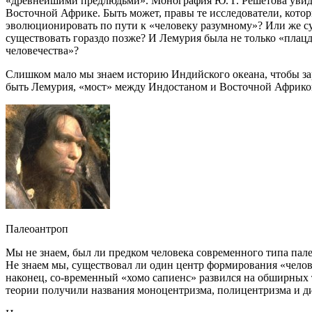
«древнейшими предлюдьми». Монография Ю. Г. Решетова увидел
Восточной Африке. Быть может, правы те исследователи, котор
эволюционировать по пути к «человеку разумному»? Или же с
существовать гораздо позже? И Лемурия была не только «плац
человечества»?
Слишком мало мы знаем историю Индийского океана, чтобы зара
быть Лемурия, «мост» между Индостаном и Восточной Африкой.
Палеоантроп
Мы не знаем, был ли предком человека современного типа па
Не знаем мы, существовал ли один центр формирования «челов
наконец, со-временный «хомо сапиенс» развился на обширных
теории получили названия моноцентризма, полицентризма и 