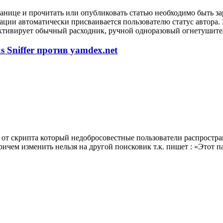
анице и прочитать или опубликовать статью необходимо быть за
рации автоматически присваивается пользователю статус автора
ктивирует обычный расходник, ручной одноразовый огнетушител
 Sniffer против yamdex.net
от скрипта который недобросовестные пользователи распростран
ричем изменить нельзя на другой поисковик т.к. пишет : «Этот