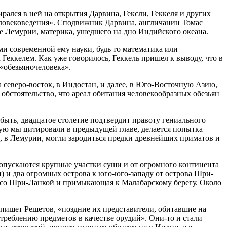
рался в ней на открытия Дарвина, Гексли, Геккеля и других
ловековедения». Сподвижник Дарвина, англичанин Томас
ле Лемурии, материка, ушедшего на дно Индийского океана.
и современной ему науки, будь то математика или
ккелем. Как уже говорилось, Геккель пришел к выводу, что в
«обезьяночеловека».
северо-восток, в Индостан, и далее, в Юго-Восточную Азию,
 обстоятельство, что ареал обитания человекообразных обезьян
ыть, двадцатое столетие подтвердит правоту гениального
рую мы цитировали в предыдущей главе, делается попытка
, в Лемурии, могли зародиться предки древнейших приматов и
и опускаются крупные участки суши и от огромного континента
 и два огромных острова к юго-юго-западу от острова Шри-
н со Шри-Ланкой и примыкающая к Малабарскому берегу. Около
, пишет Решетов, «поздние их представители, обитавшие на
треблению предметов в качестве орудий». Они-то и стали