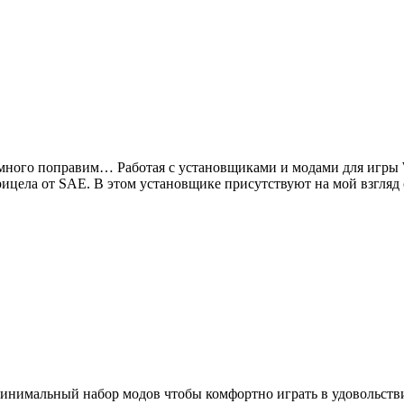
 немного поправим… Работая с установщиками и модами для игры 
рицела от SAE. В этом установщике присутствуют на мой взгля
н минимальный набор модов чтобы комфортно играть в удовольст