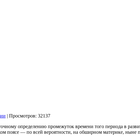
рии
| Просмотров: 32137
 точному определению промежуток времени того периода в разви
рком поясе — по всей вероятности, на обширном материке, нын