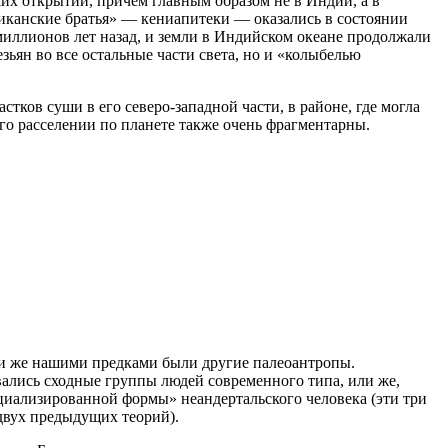
их открытий, причем главным образом не в Индии, а в
риканские братья» — кениапитеки — оказались в состоянии
иллионов лет назад, и земли в Индийском океане продолжали
ян во все остальные части света, но и «колыбелью
тков суши в его северо-западной части, в районе, где могла
го расселении по планете также очень фрагментарны.
ли же нашими предками были другие палеоантропы.
вались сходные группы людей современного типа, или же,
циализированной формы» неандертальского человека (эти три
двух предыдущих теорий).