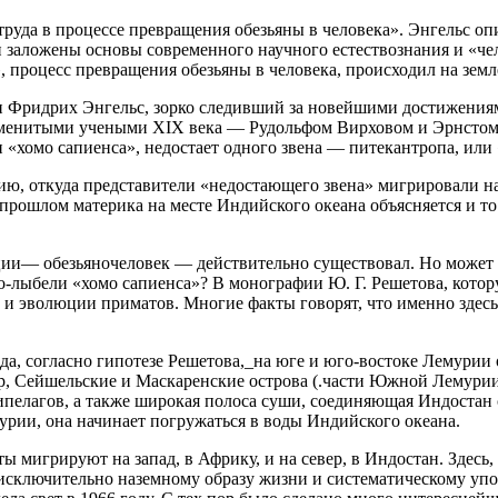
руда в процессе превращения обезьяны в человека». Энгельс опи
заложены основы современного научного естествознания и «че
», процесс превращения обезьяны в человека, происходил на зем
и Фридрих Энгельс, зорко следивший за новейшими достижениям
аменитыми учеными XIX века — Рудольфом Вирховом и Эрнстом Ге
«хомо сапиенса», недостает одного звена — питекантропа, или 
, откуда представители «недостающего звена» мигрировали на 
 прошлом материка на месте Индийского океана объясняется и то
ии— обезьяночеловек — действительно существовал. Но может б
о-лыбели «хомо сапиенса»? В монографии Ю. Г. Решетова, кото
и эволюции приматов. Многие факты говорят, что именно здесь
иода, согласно гипотезе Решетова,_на юге и юго-востоке Лемури
, Сейшельские и Маскаренские острова (.части Южной Лемурии)
ипелагов, а также широкая полоса суши, соединяющая Индоста
урии, она начинает погружаться в воды Индийского океана.
ы мигрируют на запад, в Африку, и на север, в Индостан. Здесь
 исключительно наземному образу жизни и систематическому упо