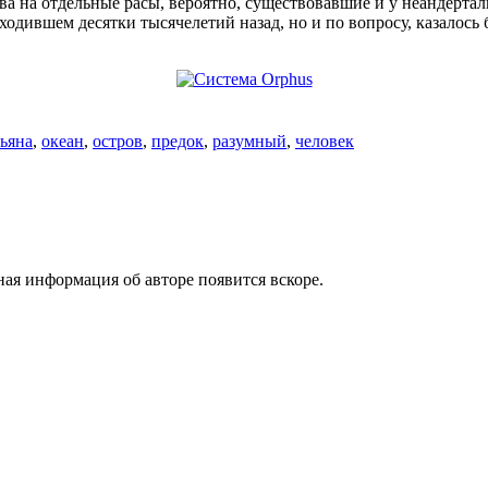
тва на отдельные расы, вероятно, существовавшие и у неандертал
одившем десятки тысячелетий назад, но и по вопросу, казалось 
зьяна
,
океан
,
остров
,
предок
,
разумный
,
человек
ая информация об авторе появится вскоре.