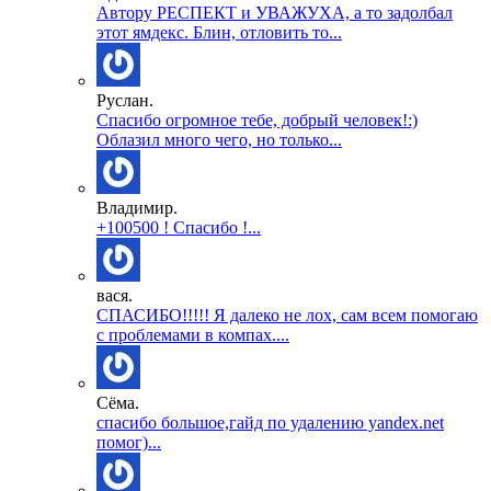
Автору РЕСПЕКТ и УВАЖУХА, а то задолбал
этот ямдекс. Блин, отловить то...
Руслан.
Спасибо огромное тебе, добрый человек!:)
Облазил много чего, но только...
Владимир.
+100500 ! Спасибо !...
вася.
СПАСИБО!!!!! Я далеко не лох, сам всем помогаю
с проблемами в компах....
Сёма.
спасибо большое,гайд по удалению yandex.net
помог)...