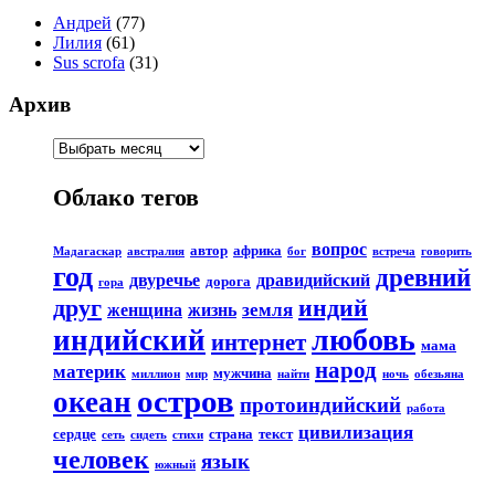
Андрей
(77)
Лилия
(61)
Sus scrofa
(31)
Архив
Облако тегов
вопрос
автор
африка
Мадагаскар
австралия
бог
встреча
говорить
год
древний
двуречье
дравидийский
дорога
гора
друг
индий
земля
женщина
жизнь
любовь
индийский
интернет
мама
народ
материк
мужчина
миллион
мир
найти
ночь
обезьяна
остров
океан
протоиндийский
работа
цивилизация
сердце
страна
текст
сеть
сидеть
стихи
человек
язык
южный