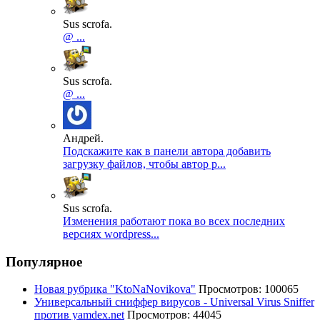
Sus scrofa.
@ ...
Sus scrofa.
@ ...
Андрей.
Подскажите как в панели автора добавить
загрузку файлов, чтобы автор р...
Sus scrofa.
Изменения работают пока во всех последних
версиях wordpress...
Популярное
Новая рубрика "KtoNaNovikova"
Просмотров: 100065
Универсальный сниффер вирусов - Universal Virus Sniffer
против yamdex.net
Просмотров: 44045