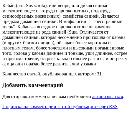
Каба́н (лат. Sus scrofa), или вепрь, или ди́кая свинья́ —
млекопитающее из отряда парнокопытных, подотряда
свинообразных (нежвачных), семейства свиней. Является
предком домашней свиньи. В мифологии — "бесстрашный
зверь". Кабан — всеядное парнокопытное не жвачное
млекопитающее из рода свиней (Sus). Отличается от
домашней свиньи, которая несомненно произошла от кабана
(и других близких видов), обладает более коротким и
плотным телом, более толстыми и высокими ногами; кроме
того, голова у кабана длиннее и тоньше, уши длиннее, острее
и притом стоячие, острые, клыки сильнее развиты и острее: у
самца они гораздо более развиты, чем у самки
Количество статей, опубликованных автором: 31.
Добавить комментарий
Для отправки комментария вам необходимо
авторизоваться
.
Подписка на комментарии к этой публикации через RSS