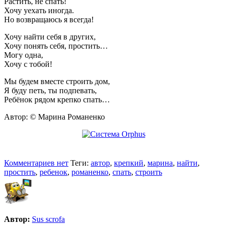
Растить, не спать!
Хочу уехать иногда.
Но возвращаюсь я всегда!
Хочу найти себя в других,
Хочу понять себя, простить…
Могу одна,
Хочу с тобой!
Мы будем вместе строить дом,
Я буду петь, ты подпевать,
Ребёнок рядом крепко спать…
Автор: © Марина Романенко
Комментариев нет
Теги:
автор
,
крепкий
,
марина
,
найти
,
простить
,
ребенок
,
романенко
,
спать
,
строить
Автор:
Sus scrofa