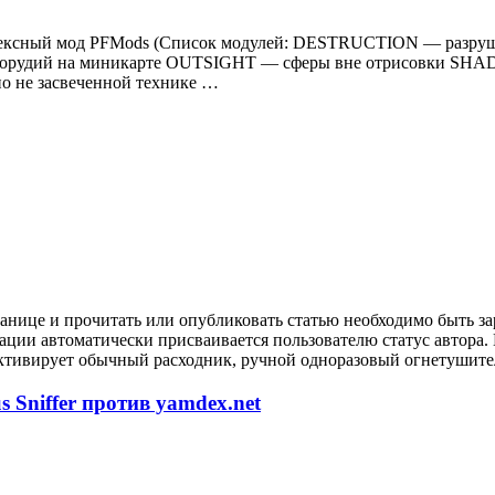
 Комплексный мод PFMods (Список модулей: DESTRUCTION — ра
орудий на миникарте OUTSIGHT — сферы вне отрисовки SHA
 не засвеченной технике …
анице и прочитать или опубликовать статью необходимо быть за
рации автоматически присваивается пользователю статус автора
ктивирует обычный расходник, ручной одноразовый огнетушител
 Sniffer против yamdex.net