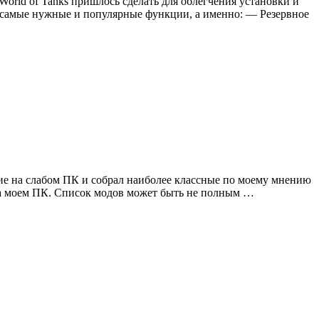
World of Tanks пришлось сделать для облегчения установки и
д самые нужные и популярные функции, а именно: — Резервное
вие на слабом ПК и собрал наиболее классные по моему мнению
 на моем ПК. Список модов может быть не полным …