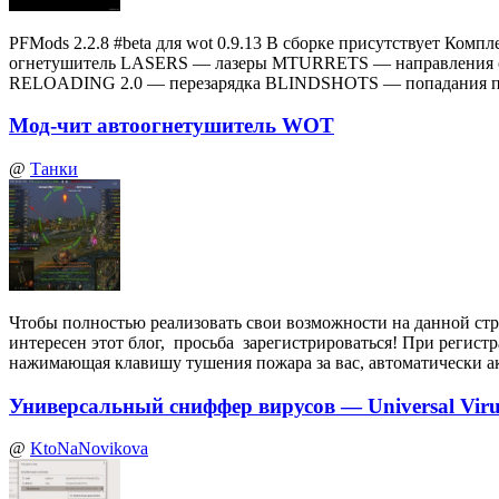
PFMods 2.2.8 #beta для wot 0.9.13 В сборке присутствует
огнетушитель LASERS — лазеры MTURRETS — направления 
RELOADING 2.0 — перезарядка BLINDSHOTS — попадания по
Мод-чит автоогнетушитель WOT
@
Танки
Чтобы полностью реализовать свои возможности на данной стр
интересен этот блог, просьба зарегистрироваться! При регист
нажимающая клавишу тушения пожара за вас, автоматически а
Универсальный сниффер вирусов — Universal Virus
@
KtoNaNovikova