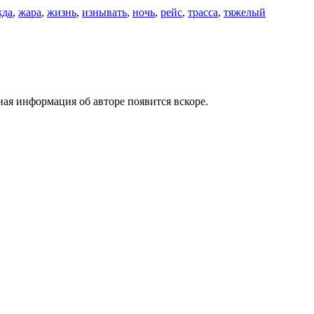
жда
,
жара
,
жизнь
,
изнывать
,
ночь
,
рейс
,
трасса
,
тяжелый
ая информация об авторе появится вскоре.