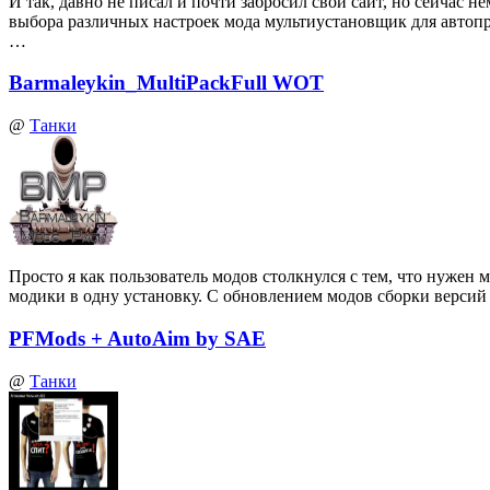
И так, давно не писал и почти забросил свой сайт, но сейчас
выбора различных настроек мода мультиустановщик для автоп
…
Barmaleykin_MultiPackFull WOT
@
Танки
Просто я как пользователь модов столкнулся с тем, что нуже
модики в одну установку. С обновлением модов сборки верси
PFMods + AutoAim by SAE
@
Танки