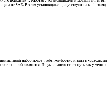
 немного поправим… Работая с установщиками и модами для игры 
рицела от SAE. В этом установщике присутствуют на мой взгля
н минимальный набор модов чтобы комфортно играть в удовольст
й постоянно обновляются. По умолчанию стоит путь как у меня