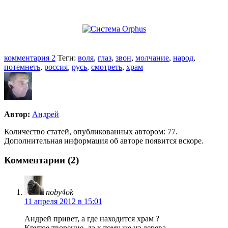
комментария 2
Теги:
воля
,
глаз
,
звон
,
молчание
,
народ
,
потемнеть
,
россия
,
русь
,
смотреть
,
храм
Автор:
Андрей
Количество статей, опубликованных автором: 77.
Дополнительная информация об авторе появится вскоре.
Комментарии (2)
noby4ok
11 апреля 2012 в 15:01
Андрей привет, а где находится храм ?
Крутое творение, да к тому же из дерева.