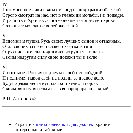
IV
Потемневшие лики святых из под из под краски облезлой.
Строго смотрят на нас, нет в глазах ни мольбы, ни пощады.
И распятый Христос, с потемневшей от времени крови.
Сохраняет молчание волей железной.
V
Вспомни матушка Русь своих лучших сынов и отважных.
Отдававших за веру и славу отчества жизни.
Отряхнись ото сна поднимись из руин ты и пепла.
Своим недругам силу свою покажи ты и волю.
VI
И восстанет Россия от дремы своей непробудной.
И поднимет народ свой на подвиг за правое дело.
Будут храмы нести купола свои вечно и гордо.
Своим звоном веселым сзывая народ православный.
В.И. Антонов ©
Играйте в
винкс одевалки для девочек
, крайне
интересные и забавные.