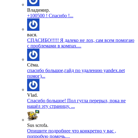
Владимир.
+100500 ! Спасибо !...
вася.
СПАСИБО!!!!! Я далеко не лох, сам всем помогаю
с проблемами в компах....
Сёма.
спасибо большое,гайд по удалению yandex.net
помог)...
Vlad.
Спасибо большое! Пол гугла перерыл, пока не
нашёл эту страницу. ...
Sus scrofa.
Опишите подробнее что конкретно у вас ,
попробую помочь....