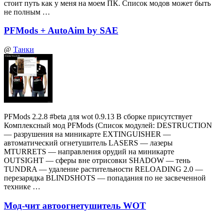
стоит путь как у меня на моем ПК. Список модов может быть
не полным …
PFMods + AutoAim by SAE
@
Танки
PFMods 2.2.8 #beta для wot 0.9.13 В сборке присутствует
Комплексный мод PFMods (Список модулей: DESTRUCTION
— разрушения на миникарте EXTINGUISHER —
автоматический огнетушитель LASERS — лазеры
MTURRETS — направления орудий на миникарте
OUTSIGHT — сферы вне отрисовки SHADOW — тень
TUNDRA — удаление растительности RELOADING 2.0 —
перезарядка BLINDSHOTS — попадания по не засвеченной
технике …
Мод-чит автоогнетушитель WOT