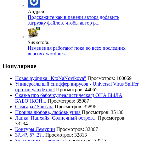
Андрей.
Подскажите как в панели автора добавить
загрузку файлов, чтобы автор р...
Sus scrofa.
Изменения работают пока во всех последних
версиях wordpress...
Популярное
Новая рубрика "KtoNaNovikova"
Просмотров: 100069
Универсальный сниффер вирусов - Universal Virus Sniffer
против yamdex.net
Просмотров: 44065
Сказка про бабочку(реалистическая) ОНА БЫЛА
БАБОЧКОЙ...
Просмотров: 35987
Самсара / Samsara
Просмотров: 35896
Прошла любовь, любовь ушла
Просмотров: 35136
Ланка, Панхайя, Солнечный остров...
Просмотров:
33294
Контуры Лемурии
Просмотров: 32867
3?..4?..5?..2?..
Просмотров: 32813
Знакомьтесь —лемуры
Просмотров: 32513