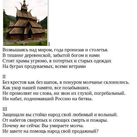
I
Возвышаясь над миром, года пронизав и столетья.
В тишине деревенской, забытой богом и нами
Стоят храмы угрюмо, в потертых и старых одеждах
На буграх продуваемых, всеми ветрами
II
Без крестов как без шапок, в понуром молчанье склонились.
Как укор нашей памяти, все позабывших.
Не промолвят ни слова, ни звон их глухой, погребальный.
Ни набат, поднимавший Россию на битвы.
III
Защищали вы стойко народ свой любимый и вольный.
От набегов свирепых и сеющих смерть и пожары.
Почему же сейчас Вы умираете молча.
Не завете на помощь народ свой продажный?