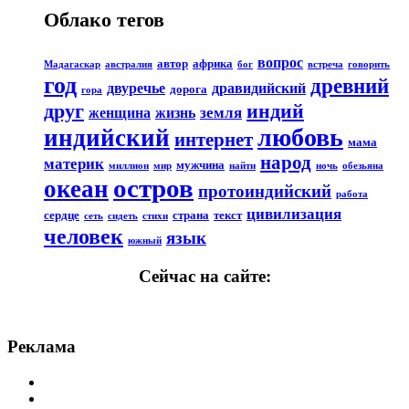
Облако тегов
вопрос
автор
африка
Мадагаскар
австралия
бог
встреча
говорить
год
древний
двуречье
дравидийский
дорога
гора
друг
индий
земля
женщина
жизнь
любовь
индийский
интернет
мама
народ
материк
мужчина
миллион
мир
найти
ночь
обезьяна
остров
океан
протоиндийский
работа
цивилизация
сердце
страна
текст
сеть
сидеть
стихи
человек
язык
южный
Сейчас на сайте:
Реклама