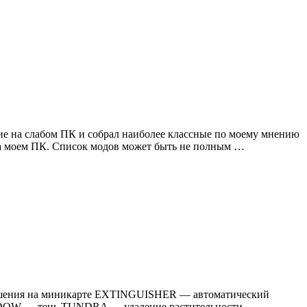
вие на слабом ПК и собрал наиболее классные по моему мнению
 на моем ПК. Список модов может быть не полным …
зрушения на миникарте EXTINGUISHER — автоматический
DOW — тень TUNDRA — удаление растительности