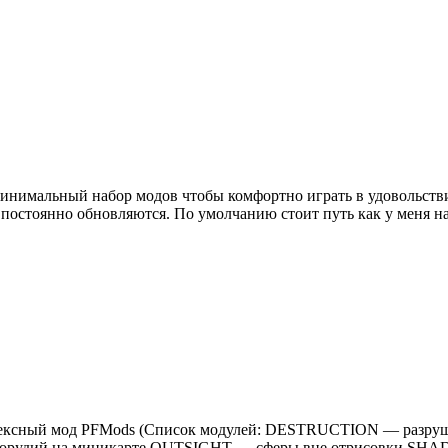
н минимальный набор модов чтобы комфортно играть в удовольст
й постоянно обновляются. По умолчанию стоит путь как у меня
 Комплексный мод PFMods (Список модулей: DESTRUCTION — ра
орудий на миникарте OUTSIGHT — сферы вне отрисовки SHA