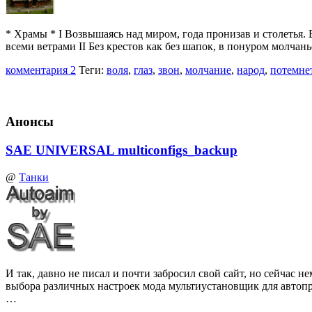
* Храмы * I Возвышаясь над миром, года пронизав и столетья.
всеми ветрами II Без крестов как без шапок, в понуром молчан
комментария 2
Теги:
воля
,
глаз
,
звон
,
молчание
,
народ
,
потемне
Анонсы
SAE UNIVERSAL multiconfigs_backup
@
Танки
И так, давно не писал и почти забросил свой сайт, но сейчас
выбора различных настроек мода мультиустановщик для автоп
…