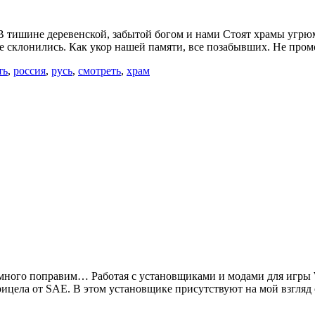
 В тишине деревенской, забытой богом и нами Стоят храмы угрю
ье склонились. Как укор нашей памяти, все позабывших. Не пром
ть
,
россия
,
русь
,
смотреть
,
храм
 немного поправим… Работая с установщиками и модами для игры 
рицела от SAE. В этом установщике присутствуют на мой взгля