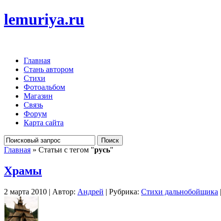
lemuriya.ru
Главная
Стань автором
Стихи
Фотоальбом
Магазин
Связь
Форум
Карта сайта
Главная
» Статьи с тегом "
русь
"
Храмы
2 марта 2010 | Автор:
Андрей
| Рубрика:
Стихи дальнобойщика