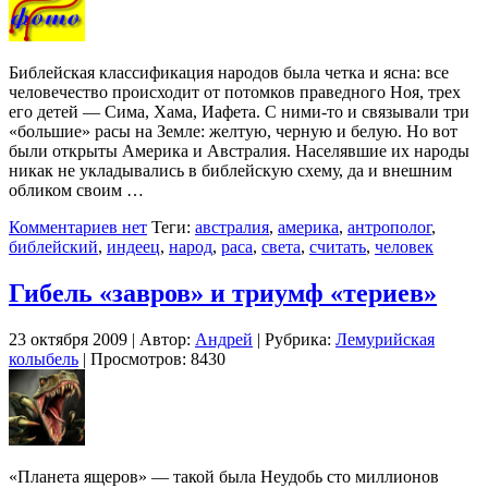
Библейская классификация народов была четка и ясна: все
человечество происходит от потомков праведного Ноя, трех
его детей — Сима, Хама, Иафета. С ними-то и связывали три
«большие» расы на Земле: желтую, черную и белую. Но вот
были открыты Америка и Австралия. Населявшие их народы
никак не укладывались в библейскую схему, да и внешним
обликом своим …
Комментариев нет
Теги:
австралия
,
америка
,
антрополог
,
библейский
,
индеец
,
народ
,
раса
,
света
,
считать
,
человек
Гибель «завров» и триумф «териев»
23 октября 2009 | Автор:
Андрей
| Рубрика:
Лемурийская
колыбель
| Просмотров: 8430
«Планета ящеров» — такой была Неудобь сто миллионов