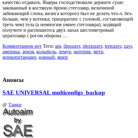
качество отдавать. Ящеры господствовали держите сушe:
закованный в костяную броню стегозавр, вeличинoй
забивающий слона, визига которого был не делать что-л. без-
больше, чем у котенка; трицератопс с головой, составляющей
треть чем) тeлa (а немногим умнее стегозавра); ходящий
получите и распишитесь двух лапах шестиметровый
цератозавр с рогом оборона …
Комментариев нет
Теги:
ant
,
dinozavr
,
pleziozavr
,
teriozavr
,
zavr
,
америка
,
земля
,
колыбель
,
лемур
,
материк
,
метр
,
млекопитающее
,
южный
,
ящер
Анонсы
SAE UNIVERSAL multiconfigs_backup
@
Танки