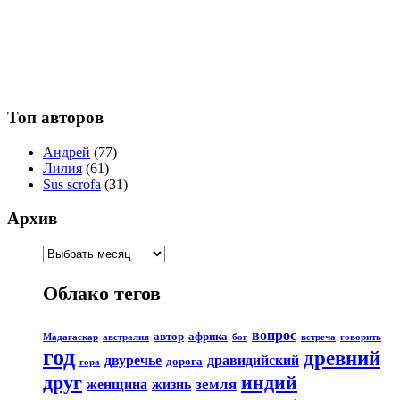
Топ авторов
Андрей
(77)
Лилия
(61)
Sus scrofa
(31)
Архив
Облако тегов
вопрос
автор
африка
Мадагаскар
австралия
бог
встреча
говорить
год
древний
двуречье
дравидийский
дорога
гора
друг
индий
земля
женщина
жизнь