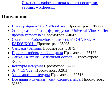
Изменения работают пока во всех последних
версиях wordpress...
Популярное
Новая рубрика "KtoNaNovikova"
Просмотров: 100056
Универсальный сниффер вирусов - Universal Virus Sniffer
против yamdex.net
Просмотров: 44042
Сказка про бабочку(реалистическая) ОНА БЫЛА
БАБОЧКОЙ...
Просмотров: 35985
Самсара / Samsara
Просмотров: 35875
Прошла любовь, любовь ушла
Просмотров: 35133
Ланка, Панхайя, Солнечный остров...
Просмотров:
33292
Контуры Лемурии
Просмотров: 32866
3?..4?..5?..2?..
Просмотров: 32811
Знакомьтесь —лемуры
Просмотров: 32512
Все наши мужчины – они, словно птицы
Просмотров:
32336