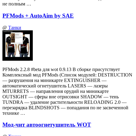
не полным …
PFMods + AutoAim by SAE
@
Танки
PFMods 2.2.8 #beta для wot 0.9.13 В сборке присутствует
Комплексный мод PFMods (Список модулей: DESTRUCTION
— разрушения на миникарте EXTINGUISHER —
автоматический огнетушитель LASERS — лазеры
MTURRETS — направления орудий на миникарте
OUTSIGHT — сферы вне отрисовки SHADOW — тень
TUNDRA — удаление растительности RELOADING 2.0 —
перезарядка BLINDSHOTS — попадания по не засвеченной
технике …
Мод-чит автоогнетушитель WOT