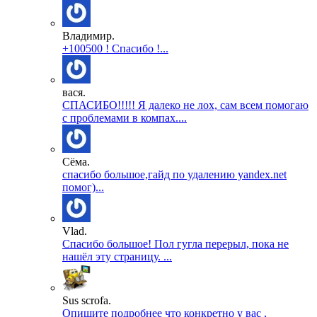
Владимир.
+100500 ! Спасибо !...
вася.
СПАСИБО!!!!! Я далеко не лох, сам всем помогаю
с проблемами в компах....
Сёма.
спасибо большое,гайд по удалению yandex.net
помог)...
Vlad.
Спасибо большое! Пол гугла перерыл, пока не
нашёл эту страницу. ...
Sus scrofa.
Опишите подробнее что конкретно у вас ,