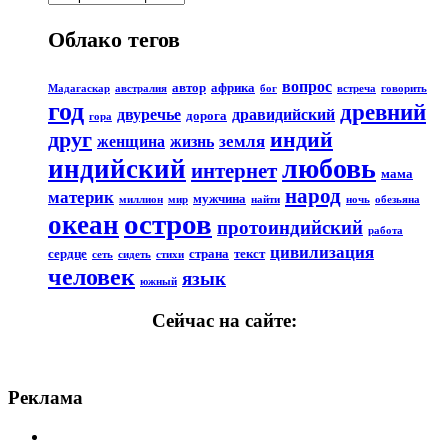
Облако тегов
вопрос
автор
африка
Мадагаскар
австралия
бог
встреча
говорить
год
древний
двуречье
дравидийский
дорога
гора
друг
индий
земля
женщина
жизнь
любовь
индийский
интернет
мама
народ
материк
мужчина
миллион
мир
найти
ночь
обезьяна
остров
океан
протоиндийский
работа
цивилизация
сердце
страна
текст
сеть
сидеть
стихи
человек
язык
южный
Сейчас на сайте:
Реклама