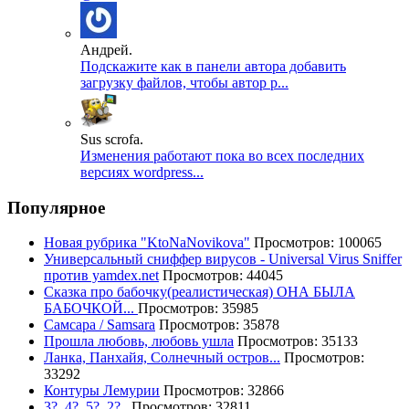
Андрей.
Подскажите как в панели автора добавить
загрузку файлов, чтобы автор р...
Sus scrofa.
Изменения работают пока во всех последних
версиях wordpress...
Популярное
Новая рубрика "KtoNaNovikova"
Просмотров: 100065
Универсальный сниффер вирусов - Universal Virus Sniffer
против yamdex.net
Просмотров: 44045
Сказка про бабочку(реалистическая) ОНА БЫЛА
БАБОЧКОЙ...
Просмотров: 35985
Самсара / Samsara
Просмотров: 35878
Прошла любовь, любовь ушла
Просмотров: 35133
Ланка, Панхайя, Солнечный остров...
Просмотров:
33292
Контуры Лемурии
Просмотров: 32866
3?..4?..5?..2?..
Просмотров: 32811