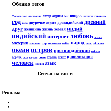
Облако тегов
вопрос
автор
африка
Мадагаскар
австралия
бог
встреча
говорить
год
древний
двуречье
дравидийский
дорога
гора
друг
индий
земля
женщина
жизнь
любовь
индийский
интернет
мама
народ
материк
мужчина
миллион
мир
найти
ночь
обезьяна
остров
океан
протоиндийский
работа
цивилизация
сердце
страна
текст
сеть
сидеть
стихи
человек
язык
южный
Сейчас на сайте:
Реклама