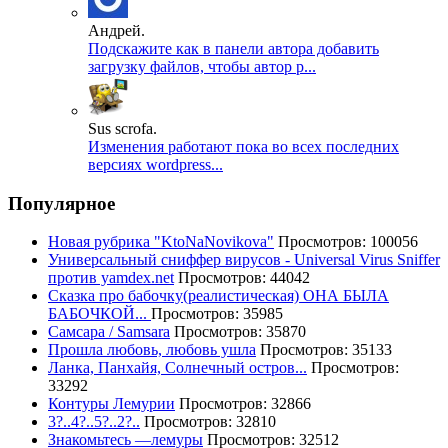
Андрей.
Подскажите как в панели автора добавить
загрузку файлов, чтобы автор р...
Sus scrofa.
Изменения работают пока во всех последних
версиях wordpress...
Популярное
Новая рубрика "KtoNaNovikova"
Просмотров: 100056
Универсальный сниффер вирусов - Universal Virus Sniffer
против yamdex.net
Просмотров: 44042
Сказка про бабочку(реалистическая) ОНА БЫЛА
БАБОЧКОЙ...
Просмотров: 35985
Самсара / Samsara
Просмотров: 35870
Прошла любовь, любовь ушла
Просмотров: 35133
Ланка, Панхайя, Солнечный остров...
Просмотров:
33292
Контуры Лемурии
Просмотров: 32866
3?..4?..5?..2?..
Просмотров: 32810
Знакомьтесь —лемуры
Просмотров: 32512