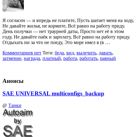
Я согласен — и впредь не платите, Пусть шатает меня на ходу,
Не давайте жилья, не кормите, Всё равно на работу приду.
День получки — нет траурней даты, Просто нет её в этом
году, Не давайте паёк и зарплату, Всё равно на работу приду.
Отдыхать ни за что не поеду, Это море имел я (в …
Комментариев нет
Теги:
беда
,
вид
,
вылечить
,
давать
,
затмение
,
награда
,
платный
,
работа
,
работать
,
равный
Анонсы
SAE UNIVERSAL multiconfigs_backup
@
Танки