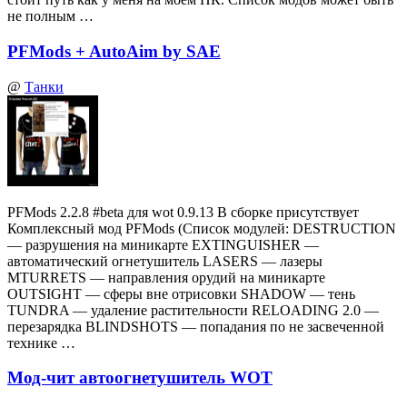
не полным …
PFMods + AutoAim by SAE
@
Танки
PFMods 2.2.8 #beta для wot 0.9.13 В сборке присутствует
Комплексный мод PFMods (Список модулей: DESTRUCTION
— разрушения на миникарте EXTINGUISHER —
автоматический огнетушитель LASERS — лазеры
MTURRETS — направления орудий на миникарте
OUTSIGHT — сферы вне отрисовки SHADOW — тень
TUNDRA — удаление растительности RELOADING 2.0 —
перезарядка BLINDSHOTS — попадания по не засвеченной
технике …
Мод-чит автоогнетушитель WOT