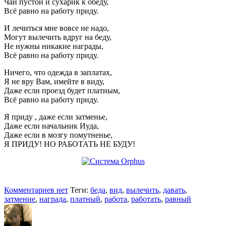
Чай пустой и сухарик к обеду,
Всё равно на работу приду.
И лечиться мне вовсе не надо,
Могут вылечить вдруг на беду,
Не нужны никакие награды,
Всё равно на работу приду.
Ничего, что одежда в заплатах,
Я не вру Вам, имейте в виду,
Даже если проезд будет платным,
Всё равно на работу приду.
Я приду , даже если затменье,
Даже если начальник Иуда,
Даже если в мозгу помутненье,
Я ПРИДУ! НО РАБОТАТЬ НЕ БУДУ!
Комментариев нет
Теги:
беда
,
вид
,
вылечить
,
давать
,
затмение
,
награда
,
платный
,
работа
,
работать
,
равный