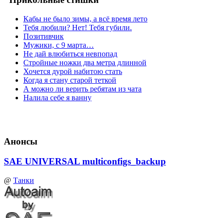
Кабы не было зимы, а всё время лето
Тебя любили? Нет! Тебя губили.
Позитивчик
Мужики, с 9 марта…
Не дай влюбиться невпопад
Стройные ножки два метра длинной
Хочется дурой набитою стать
Когда я стану старой теткой
А можно ли верить ребятам из чата
Налила себе я ванну
Анонсы
SAE UNIVERSAL multiconfigs_backup
@
Танки