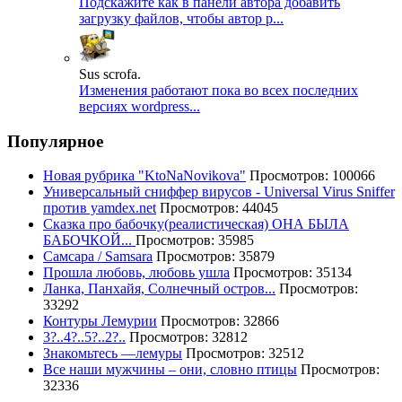
Подскажите как в панели автора добавить
загрузку файлов, чтобы автор р...
Sus scrofa.
Изменения работают пока во всех последних
версиях wordpress...
Популярное
Новая рубрика "KtoNaNovikova"
Просмотров: 100066
Универсальный сниффер вирусов - Universal Virus Sniffer
против yamdex.net
Просмотров: 44045
Сказка про бабочку(реалистическая) ОНА БЫЛА
БАБОЧКОЙ...
Просмотров: 35985
Самсара / Samsara
Просмотров: 35879
Прошла любовь, любовь ушла
Просмотров: 35134
Ланка, Панхайя, Солнечный остров...
Просмотров:
33292
Контуры Лемурии
Просмотров: 32866
3?..4?..5?..2?..
Просмотров: 32812
Знакомьтесь —лемуры
Просмотров: 32512
Все наши мужчины – они, словно птицы
Просмотров:
32336