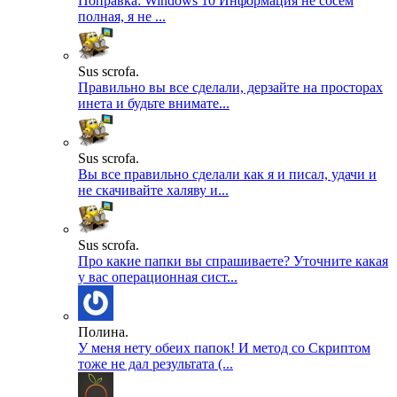
Поправка: Windows 10 Информация не сосем
полная, я не ...
Sus scrofa.
Правильно вы все сделали, дерзайте на просторах
инета и будьте внимате...
Sus scrofa.
Вы все правильно сделали как я и писал, удачи и
не скачивайте халяву и...
Sus scrofa.
Про какие папки вы спрашиваете? Уточните какая
у вас операционная сист...
Полина.
У меня нету обеих папок! И метод со Скриптом
тоже не дал результата (...