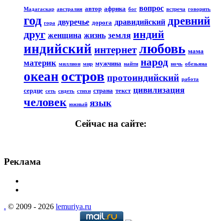
вопрос
автор
африка
Мадагаскар
австралия
бог
встреча
говорить
год
древний
двуречье
дравидийский
дорога
гора
друг
индий
земля
женщина
жизнь
любовь
индийский
интернет
мама
народ
материк
мужчина
миллион
мир
найти
ночь
обезьяна
остров
океан
протоиндийский
работа
цивилизация
сердце
страна
текст
сеть
сидеть
стихи
человек
язык
южный
Сейчас на сайте:
Реклама
.
© 2009 - 2026
lemuriya.ru