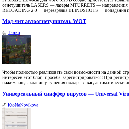
огнетушитель LASERS — лазеры MTURRETS — направления 
RELOADING 2.0 — перезарядка BLINDSHOTS — попадания по
Мод-чит автоогнетушитель WOT
@
Танки
Чтобы полностью реализовать свои возможности на данной стр
интересен этот блог, просьба зарегистрироваться! При регист
нажимающая клавишу тушения пожара за вас, автоматически а
Универсальный сниффер вирусов — Universal Virus
@
KtoNaNovikova