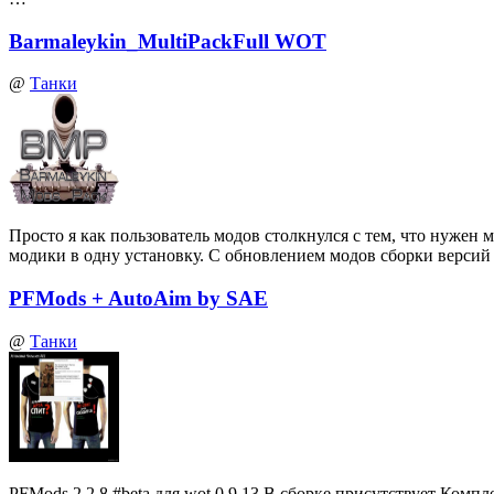
Barmaleykin_MultiPackFull WOT
@
Танки
Просто я как пользователь модов столкнулся с тем, что нуже
модики в одну установку. С обновлением модов сборки верси
PFMods + AutoAim by SAE
@
Танки
PFMods 2.2.8 #beta для wot 0.9.13 В сборке присутствует