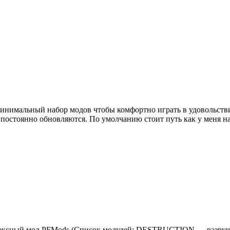
н минимальный набор модов чтобы комфортно играть в удовольст
й постоянно обновляются. По умолчанию стоит путь как у меня
 Комплексный мод PFMods (Список модулей: DESTRUCTION — ра