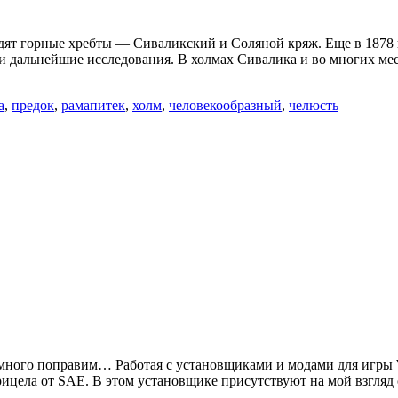
т горные хребты — Сиваликский и Соляной кряж. Еще в 1878 го
и дальнейшие исследования. В холмах Сивалика и во многих ме
а
,
предок
,
рамапитек
,
холм
,
человекообразный
,
челюсть
 немного поправим… Работая с установщиками и модами для игры 
рицела от SAE. В этом установщике присутствуют на мой взгля