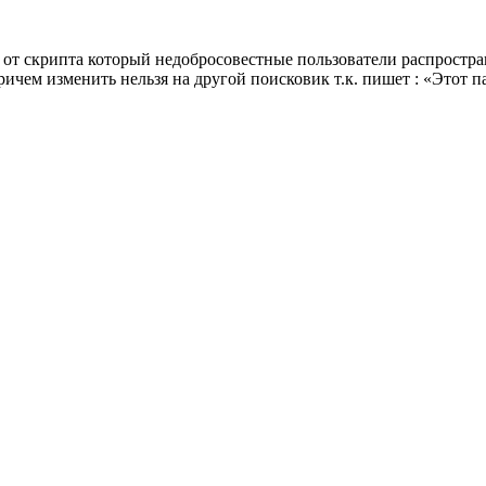
от скрипта который недобросовестные пользователи распростран
ричем изменить нельзя на другой поисковик т.к. пишет : «Этот