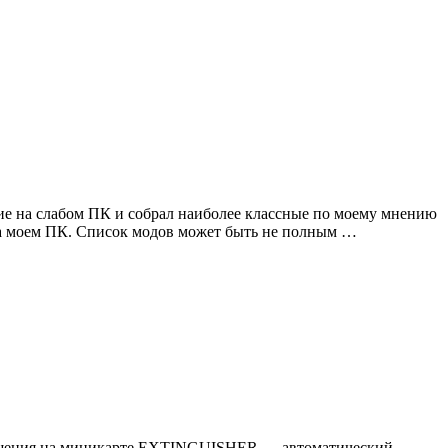
вие на слабом ПК и собрал наиболее классные по моему мнению
 на моем ПК. Список модов может быть не полным …
зрушения на миникарте EXTINGUISHER — автоматический