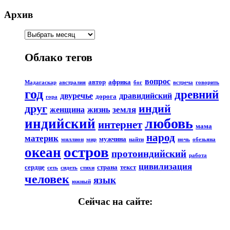
Архив
Облако тегов
вопрос
автор
африка
Мадагаскар
австралия
бог
встреча
говорить
год
древний
двуречье
дравидийский
дорога
гора
друг
индий
земля
женщина
жизнь
любовь
индийский
интернет
мама
народ
материк
мужчина
миллион
мир
найти
ночь
обезьяна
остров
океан
протоиндийский
работа
цивилизация
сердце
страна
текст
сеть
сидеть
стихи
человек
язык
южный
Сейчас на сайте: