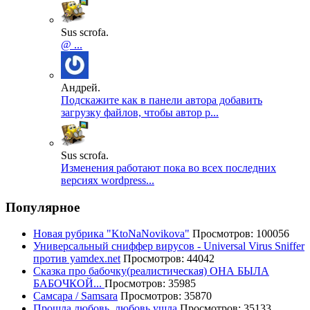
Sus scrofa.
@ ...
Андрей.
Подскажите как в панели автора добавить
загрузку файлов, чтобы автор р...
Sus scrofa.
Изменения работают пока во всех последних
версиях wordpress...
Популярное
Новая рубрика "KtoNaNovikova"
Просмотров: 100056
Универсальный сниффер вирусов - Universal Virus Sniffer
против yamdex.net
Просмотров: 44042
Сказка про бабочку(реалистическая) ОНА БЫЛА
БАБОЧКОЙ...
Просмотров: 35985
Самсара / Samsara
Просмотров: 35870
Прошла любовь, любовь ушла
Просмотров: 35133