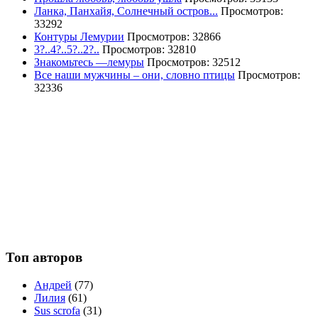
Ланка, Панхайя, Солнечный остров...
Просмотров:
33292
Контуры Лемурии
Просмотров: 32866
3?..4?..5?..2?..
Просмотров: 32810
Знакомьтесь —лемуры
Просмотров: 32512
Все наши мужчины – они, словно птицы
Просмотров:
32336
Топ авторов
Андрей
(77)
Лилия
(61)
Sus scrofa
(31)