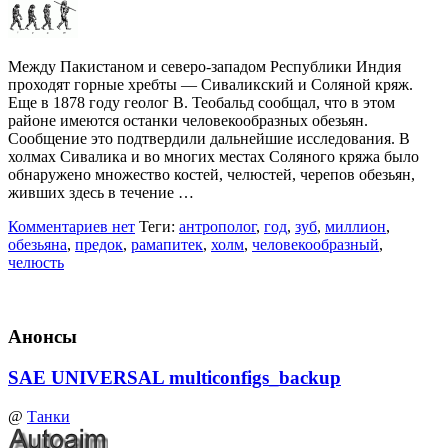
Между Пакистаном и северо-западом Республики Индия
проходят горные хребты — Сиваликский и Соляной кряж.
Еще в 1878 году геолог В. Теобальд сообщал, что в этом
районе имеются останки человекообразных обезьян.
Сообщение это подтвердили дальнейшие исследования. В
холмах Сивалика и во многих местах Соляного кряжа было
обнаружено множество костей, челюстей, черепов обезьян,
живших здесь в течение …
Комментариев нет
Теги:
антрополог
,
год
,
зуб
,
миллион
,
обезьяна
,
предок
,
рамапитек
,
холм
,
человекообразный
,
челюсть
Анонсы
SAE UNIVERSAL multiconfigs_backup
@
Танки