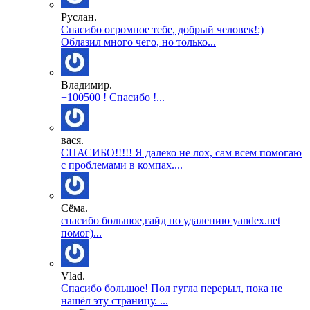
Руслан.
Спасибо огромное тебе, добрый человек!:)
Облазил много чего, но только...
Владимир.
+100500 ! Спасибо !...
вася.
СПАСИБО!!!!! Я далеко не лох, сам всем помогаю
с проблемами в компах....
Сёма.
спасибо большое,гайд по удалению yandex.net
помог)...
Vlad.
Спасибо большое! Пол гугла перерыл, пока не
нашёл эту страницу. ...