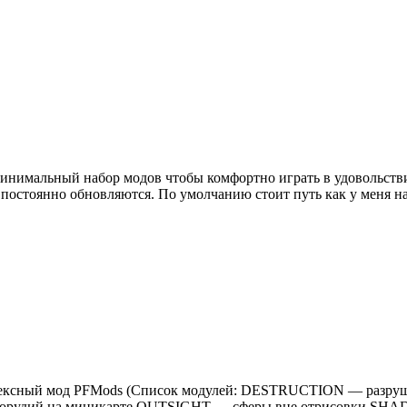
н минимальный набор модов чтобы комфортно играть в удовольст
й постоянно обновляются. По умолчанию стоит путь как у меня
 Комплексный мод PFMods (Список модулей: DESTRUCTION — ра
орудий на миникарте OUTSIGHT — сферы вне отрисовки SHA