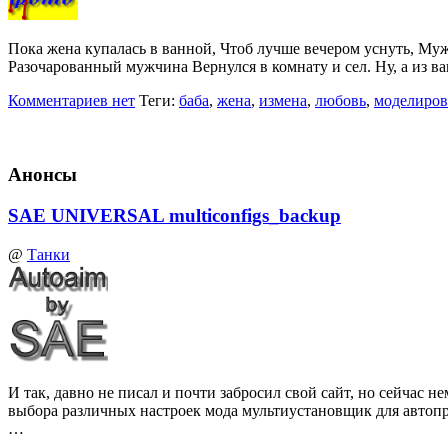
Пока жена купалась в ванной, Чтоб лучше вечером уснуть, Му
Разочарованный мужчина Вернулся в комнату и сел. Ну, а из в
Комментариев нет
Теги:
баба
,
жена
,
измена
,
любовь
,
моделиров
Анонсы
SAE UNIVERSAL multiconfigs_backup
@
Танки
И так, давно не писал и почти забросил свой сайт, но сейчас
выбора различных настроек мода мультиустановщик для автоп
…