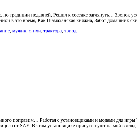
ж, по традиции недавней, Решил к соседке заглянуть… Звонок у
анной в это время, Как Шамаханская княжна, Забот домашних ск
ание
,
мужик
,
стихи
,
трактора
,
триод
 немного поправим… Работая с установщиками и модами для игры 
рицела от SAE. В этом установщике присутствуют на мой взгля