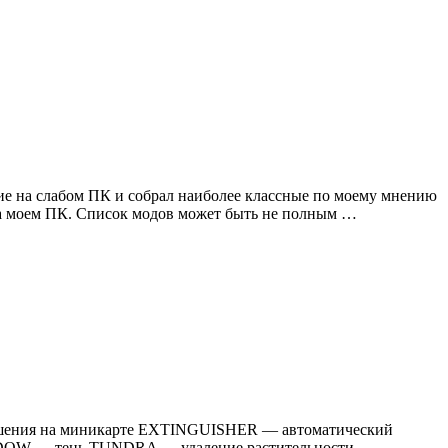
вие на слабом ПК и собрал наиболее классные по моему мнению
 на моем ПК. Список модов может быть не полным …
зрушения на миникарте EXTINGUISHER — автоматический
DOW — тень TUNDRA — удаление растительности